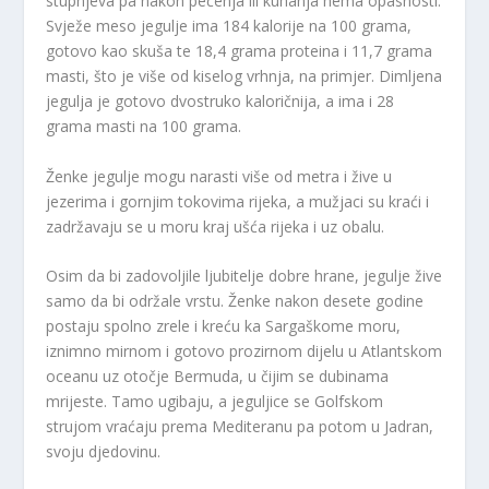
stupnjeva pa nakon pečenja ili kuhanja nema opasnosti.
Svježe meso jegulje ima 184 kalorije na 100 grama,
gotovo kao skuša te 18,4 grama proteina i 11,7 grama
masti, što je više od kiselog vrhnja, na primjer. Dimljena
jegulja je gotovo dvostruko kaloričnija, a ima i 28
grama masti na 100 grama.
Ženke jegulje mogu narasti više od metra i žive u
jezerima i gornjim tokovima rijeka, a mužjaci su kraći i
zadržavaju se u moru kraj ušća rijeka i uz obalu.
Osim da bi zadovoljile ljubitelje dobre hrane, jegulje žive
samo da bi održale vrstu. Ženke nakon desete godine
postaju spolno zrele i kreću ka Sargaškome moru,
iznimno mirnom i gotovo prozirnom dijelu u Atlantskom
oceanu uz otočje Bermuda, u čijim se dubinama
mrijeste. Tamo ugibaju, a jeguljice se Golfskom
strujom vraćaju prema Mediteranu pa potom u Jadran,
svoju djedovinu.