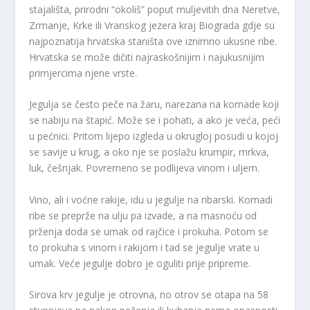
stajališta, prirodni “okoliš” poput muljevitih dna Neretve,
Zrmanje, Krke ili Vranskog jezera kraj Biograda gdje su
najpoznatija hrvatska staništa ove iznimno ukusne ribe.
Hrvatska se može dičiti najraskošnijim i najukusnijim
primjercima njene vrste.
Jegulja se često peče na žaru, narezana na komade koji
se nabiju na štapić. Može se i pohati, a ako je veća, peći
u pećnici. Pritom lijepo izgleda u okrugloj posudi u kojoj
se savije u krug, a oko nje se poslažu krumpir, mrkva,
luk, češnjak. Povremeno se podlijeva vinom i uljem.
Vino, ali i voćne rakije, idu u jegulje na ribarski. Komadi
ribe se preprže na ulju pa izvade, a na masnoću od
prženja doda se umak od rajčice i prokuha. Potom se
to prokuha s vinom i rakijom i tad se jegulje vrate u
umak. Veće jegulje dobro je oguliti prije pripreme.
Sirova krv jegulje je otrovna, no otrov se otapa na 58