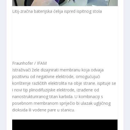
Litij-zračna baterijska ćelija ispred ispitnog stola
Fraunhofer / IFAM
Istraživači žele dizajnirati membranu koja odvaja
pozitivnu od negativne elektrode, omogućujući
korištenje različitih elektrolita na obje strane. ispituje se
i novi tip plinodifuzijske elektrode, izrađene od
nanostrukturiranog titan karbida. U kombinaciji s
posebnom membranom spriječio bi ulazak ugljičnog
dioksida ili vodene pare u stanicu.