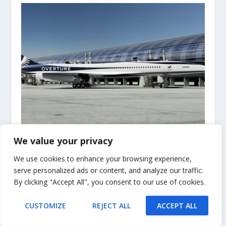
Boom Supersonic otkrio nove detalje svog
We value your privacy
nadzvučnog putničkog zrakoplova
We use cookies to enhance your browsing experience,
27. lipnja 2023.
serve personalized ads or content, and analyze our traffic.
By clicking "Accept All", you consent to our use of cookies.
CUSTOMIZE
REJECT ALL
ACCEPT ALL