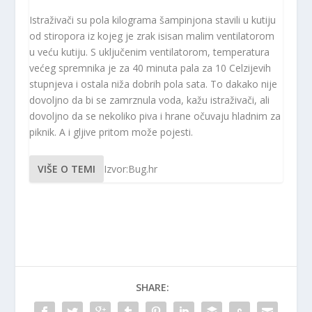
Istraživači su pola kilograma šampinjona stavili u kutiju
od stiropora iz kojeg je zrak isisan malim ventilatorom
u veću kutiju. S uključenim ventilatorom, temperatura
većeg spremnika je za 40 minuta pala za 10 Celzijevih
stupnjeva i ostala niža dobrih pola sata. To dakako nije
dovoljno da bi se zamrznula voda, kažu istraživači, ali
dovoljno da se nekoliko piva i hrane očuvaju hladnim za
piknik. A i gljive pritom može pojesti.
VIŠE O TEMI
Izvor:Bug.hr
SHARE: