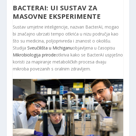
BACTERAI: UI SUSTAV ZA
MASOVNE EKSPERIMENTE
Sustav umjetne inteligencije, nazvan BacterAI, mogao
bi značajno ubrzati tempo otkrića u nizu područja kao
što su medicina, poljoprivreda i znanost o okolišu.
Studija
Sveučilišta u Michiganu
objavljena u časopisu
Mikrobiologija prirode
otkriva kako se BacterAI uspješno
koristi za mapiranje metaboličkih procesa dvaju
mikroba povezanih s oralnim zdravljem.