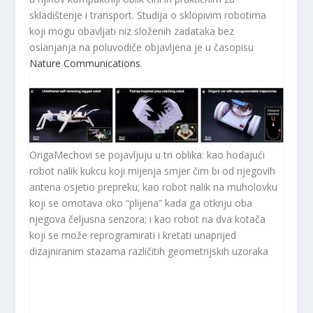
skladištenje i transport. Studija o sklopivim robotima
koji mogu obavljati niz složenih zadataka bez
oslanjanja na poluvodiče objavljena je u časopisu
Nature Communications
.
OrigaMechovi se pojavljuju u tri oblika: kao hodajući
robot nalik kukcu koji mijenja smjer čim bi od njegovih
antena osjetio prepreku; kao robot nalik na muholovku
koji se omotava oko “plijena” kada ga otkriju oba
njegova čeljusna senzora; i kao robot na dva kotača
koji se može reprogramirati i kretati unaprijed
dizajniranim stazama različitih geometrijskih uzoraka