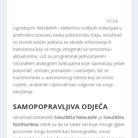
UCLA
Ugradnjom fleksibilnih i električno vodljivih materijala u
prethodno izrezanu tanku poliestersku foliju, istraživači
su stvorili sustav jedinica za obradu informacija ili
tranzistora koji se mogu integrirati sa senzorima i
aktuatorima. List su programirali jednostavnim
računalnim analognim funkcijama koje oponašaju jedan
poluvodič. Izrezan, presavijen i sastavljen, list se
transformirao u autonomnog robota koji se može
osjetiti, analizirati i djelovati kao odgovor na svoje
okruženje.
SAMOPOPRAVLJIVA ODJEĆA
Istraživači britanskih
Sveučilišta Newcastle
ja
Sveučilišta
Northumbria
otkrili su da se tanke niti koje mnoge gljive
proizvode mogu koristiti kao biorazgradivi, nosivi