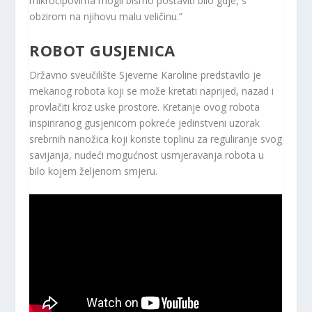
mikročipovima mogli bismo postaviti bilo gdje, s
obzirom na njihovu malu veličinu.”
ROBOT GUSJENICA
Državno sveučilište Sjeverne Karoline predstavilo je
mekanog robota koji se može kretati naprijed, nazad i
provlačiti kroz uske prostore. Kretanje ovog robota
inspiriranog gusjenicom pokreće jedinstveni uzorak
srebrnih nanožica koji koriste toplinu za reguliranje svog
savijanja, nudeći mogućnost usmjeravanja robota u
bilo kojem željenom smjeru.