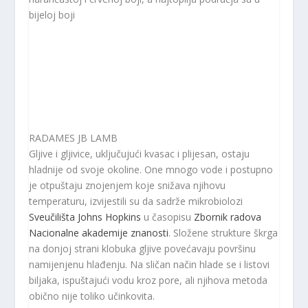
bijeloj boji
RADAMES JB LAMB
Gljive i gljivice, uključujući kvasac i plijesan, ostaju
hladnije od svoje okoline. One mnogo vode i postupno
je otpuštaju znojenjem koje snižava njihovu
temperaturu, izvijestili su da sadrže mikrobiolozi
Sveučilišta Johns Hopkins
u časopisu
Zbornik radova
Nacionalne akademije znanosti
. Složene strukture škrga
na donjoj strani klobuka gljive povećavaju površinu
namijenjenu hlađenju. Na sličan način hlade se i listovi
biljaka, ispuštajući vodu kroz pore, ali njihova metoda
obično nije toliko učinkovita.