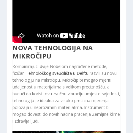
NOVA TEHNOLOGIJA NA
MIKROČIPU
Kombinirajući dvije Nobelom nagrađene metode,
fizičari
Tehnološkog sveučilišta u Delftu
razvili su novu
tehnologiju na mikročipu. Mikročip bi mogao mjeriti
udaljenost u materijalima s velikom preciznošću, a
budući da koristi ovu zvučnu vibraciju umjesto svjetlosti,
tehnologija je idealna za visoko precizna mjerenja
položaja u neprozirnim materijalima. Instrument bi
mogao dovesti do novih načina praćenja Zemljine klime
i zdravlja ljudi.