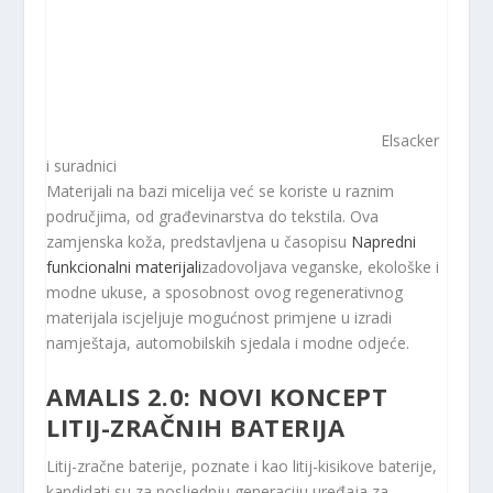
Elsacker
i suradnici
Materijali na bazi micelija već se koriste u raznim
područjima, od građevinarstva do tekstila. Ova
zamjenska koža, predstavljena u časopisu
Napredni
funkcionalni materijali
zadovoljava veganske, ekološke i
modne ukuse, a sposobnost ovog regenerativnog
materijala iscjeljuje mogućnost primjene u izradi
namještaja, automobilskih sjedala i modne odjeće.
AMALIS 2.0: NOVI KONCEPT
LITIJ-ZRAČNIH BATERIJA
Litij-zračne baterije, poznate i kao litij-kisikove baterije,
kandidati su za posljednju generaciju uređaja za