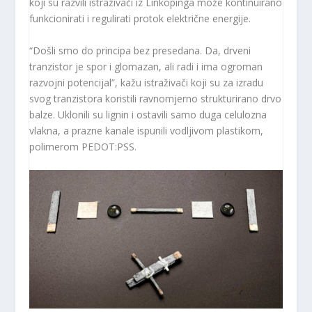
koji su razvili istraživači iz Linköpinga može kontinuirano
funkcionirati i regulirati protok električne energije.
“Došli smo do principa bez presedana. Da, drveni
tranzistor je spor i glomazan, ali radi i ima ogroman
razvojni potencijal”, kažu istraživači koji su za izradu
svog tranzistora koristili ravnomjerno strukturirano drvo
balze. Uklonili su lignin i ostavili samo duga celulozna
vlakna, a prazne kanale ispunili vodljivom plastikom,
polimerom PEDOT:PSS.