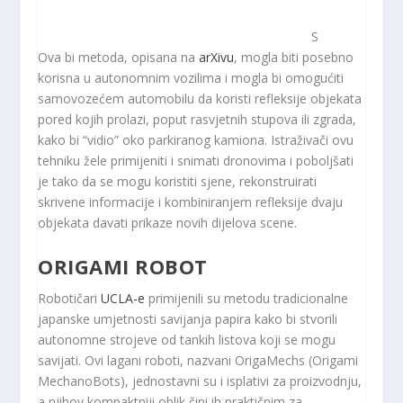
S
Ova bi metoda, opisana na
arXivu
, mogla biti posebno
korisna u autonomnim vozilima i mogla bi omogućiti
samovozećem automobilu da koristi refleksije objekata
pored kojih prolazi, poput rasvjetnih stupova ili zgrada,
kako bi “vidio” oko parkiranog kamiona. Istraživači ovu
tehniku ​​žele primijeniti i snimati dronovima i poboljšati
je tako da se mogu koristiti sjene, rekonstruirati
skrivene informacije i kombiniranjem refleksije dvaju
objekata davati prikaze novih dijelova scene.
ORIGAMI ROBOT
Robotičari
UCLA-e
primijenili su metodu tradicionalne
japanske umjetnosti savijanja papira kako bi stvorili
autonomne strojeve od tankih listova koji se mogu
savijati. Ovi lagani roboti, nazvani OrigaMechs (Origami
MechanoBots), jednostavni su i isplativi za proizvodnju,
a njihov kompaktniji oblik čini ih praktičnim za