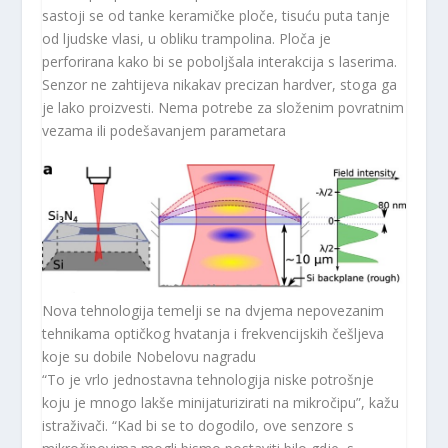
sastoji se od tanke keramičke ploče, tisuću puta tanje
od ljudske vlasi, u obliku trampolina. Ploča je
perforirana kako bi se poboljšala interakcija s laserima.
Senzor ne zahtijeva nikakav precizan hardver, stoga ga
je lako proizvesti. Nema potrebe za složenim povratnim
vezama ili podešavanjem parametara
Nova tehnologija temelji se na dvjema nepovezanim
tehnikama optičkog hvatanja i frekvencijskih češljeva
koje su dobile Nobelovu nagradu
“To je vrlo jednostavna tehnologija niske potrošnje
koju je mnogo lakše minijaturizirati na mikročipu”, kažu
istraživači. “Kad bi se to dogodilo, ove senzore s