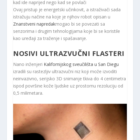
kad ide naprijed nego kad se povlači
Ovaj pristup je energetski učinkovit, a istraživači sada
istražuju načine na koje je njihov robot opisan u
Znanstveni napredak
mogao bi se povezati sa
senzorima i drugim tehnologijama koje bi se koristile
kao uređaji za traženje i spašavanje.
NOSIVI ULTRAZVUČNI FLASTERI
Nano inženjeri
Kalifornijskog sveučilišta u San Diegu
izradili su rastezljiv ultrazvučni niz koji može izvoditi
neinvazivno, serijsko 3D snimanje tkiva do 4 centimetra
ispod površine kože ljudske uz prostornu rezoluciju od
0,5 milimetara.