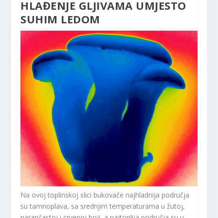
HLAĐENJE GLJIVAMA UMJESTO
SUHIM LEDOM
Na ovoj toplinskoj slici bukovače najhladnija područja
su tamnoplava, sa srednjim temperaturama u žutoj,
narančastoj i crvenoj boji, a najtoplija područja su u