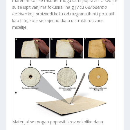
materijali koji se također mogu sami popraviti. U svojim
su se ispitivanjima fokusirali na gljivicu
Ganoderma
lucidum
koji proizvodi kožu od razgranatih niti poznatih
kao hife, koje se zajedno tkaju u strukturu zvane
micelije.
Materijal se mogao popraviti kroz nekoliko dana