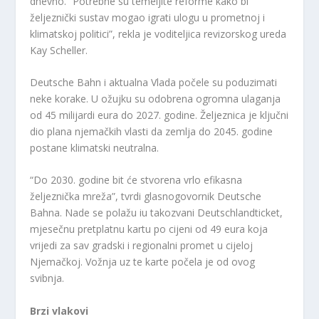
dnevno. “Potrebne su temeljite reforme kako bi
željeznički sustav mogao igrati ulogu u prometnoj i
klimatskoj politici”, rekla je voditeljica revizorskog ureda
Kay Scheller.
Deutsche Bahn i aktualna Vlada počele su poduzimati
neke korake. U ožujku su odobrena ogromna ulaganja
od 45 milijardi eura do 2027. godine. Željeznica je ključni
dio plana njemačkih vlasti da zemlja do 2045. godine
postane klimatski neutralna.
“Do 2030. godine bit će stvorena vrlo efikasna
željeznička mreža”, tvrdi glasnogovornik Deutsche
Bahna. Nade se polažu iu takozvani Deutschlandticket,
mjesečnu pretplatnu kartu po cijeni od 49 eura koja
vrijedi za sav gradski i regionalni promet u cijeloj
Njemačkoj. Vožnja uz te karte počela je od ovog
svibnja.
Brzi vlakovi