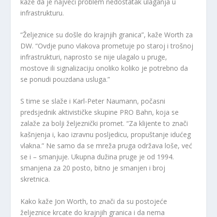
kaže da je najveći problem nedostatak ulaganja u
infrastrukturu.
“Željeznice su došle do krajnjih granica”, kaže Worth za
DW. “Ovdje puno vlakova prometuje po staroj i trošnoj
infrastrukturi, naprosto se nije ulagalo u pruge,
mostove ili signalizaciju onoliko koliko je potrebno da
se ponudi pouzdana usluga.”
S time se slaže i Karl-Peter Naumann, počasni
predsjednik aktivističke skupine PRO Bahn, koja se
zalaže za bolji željeznički promet. “Za klijente to znači
kašnjenja i, kao izravnu posljedicu, propuštanje idućeg
vlakna.” Ne samo da se mreža pruga održava loše, već
se i – smanjuje. Ukupna dužina pruge je od 1994.
smanjena za 20 posto, bitno je smanjen i broj
skretnica.
Kako kaže Jon Worth, to znači da su postojeće
željeznice krcate do krajnjih granica i da nema