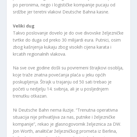
po peronima, nego i logističke kompanije pucaju od
srdžbe jer teretni vlakovi Deutsche Bahna kasne.
Veliki dug
Takvo poslovanje dovelo je do ove divovske željezničke
tvrtke do duga od preko 30 milijardi eura. Putnici, osim
zbog kašnjenja kukaju zbog visokih cijena karata i
krcatih regionalnih vlakova.
Na sve ove godine došli su povremeni štrajkovi osoblja,
koje traže znatna povećanja plaća u jeku općih
poskupljenja. Štrajk u trajanju od 50 sati trebao je
početi u nedjelju 14. svibnja, ali je u posljednjem
trenutku otkazan.
Ni Deutsche Bahn nema iluzije. “Trenutna operativna
situacija nije prihvatljiva za nas, putnike i željezničke
kompanije”, rekao je glasnogovornik željeznica za DW.
Jon Worth, analitičar željezničkog prometa iz Berlina,