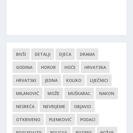
BIVŠI
DETALJI
DJECA
DRAMA
GODINA
HOROR
HOĆE
HRVATSKA
HRVATSKI
JEDNA
KOLIKO
LIJEČNICI
MILANOVIĆ
MOŽE
MUŠKARAC
NAKON
NESREĆA
NEVRIJEME
OBJAVIO
OTKRIVENO
PLENKOVIĆ
PODACI
POGLEDAJTE
POLICIJA
POTRES
POŽAR