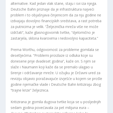
alternative. Kad jedan vlak stane, staju i svi iza njega.
Deutsche Bahn priznaje da je infrastruktura najveći
problem i to objašnjava činjenicom da za nju godine ne
izdvajaju dovoljno financijskih sredstava, a rast potreba
za putnicima je velik. “Željeznička mreža više ne može
izdržati”, kaže glasnogovornik tvrtke, “djelomično je
zastarjela, sklona kvarovima i nedovoljno kapaciteta.”
Prema Worthu, odgovornost za probleme gomilala se
desetljećima. “Problemi proizlaze iz odluka koje su
donesene prije dvadeset godina”, kaže on. S njim se
slaže i Naumann koji kaže da se premalo ulagao u
širenje i održavanje mreže. U ožujku je Državni ured za
reviziju objavio poražavajuće izvješće u kojem se prošle
godine njemačke vlade i Deutsche Bahn kritiziraju zbog
“trajne krize” željeznica.
Kritizirana je gomila dugova tvrtke koja se u posljednjih
sedam godina povećavala za pet milijuna eura –