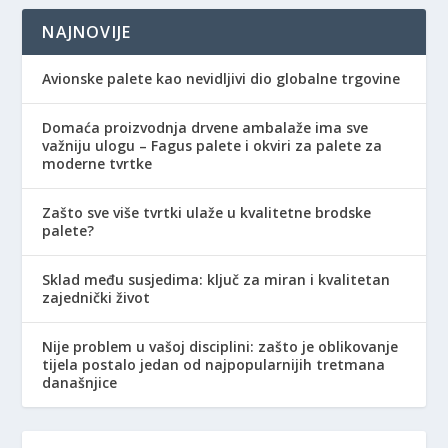
NAJNOVIJE
Avionske palete kao nevidljivi dio globalne trgovine
Domaća proizvodnja drvene ambalaže ima sve
važniju ulogu – Fagus palete i okviri za palete za
moderne tvrtke
Zašto sve više tvrtki ulaže u kvalitetne brodske
palete?
Sklad među susjedima: ključ za miran i kvalitetan
zajednički život
Nije problem u vašoj disciplini: zašto je oblikovanje
tijela postalo jedan od najpopularnijih tretmana
današnjice