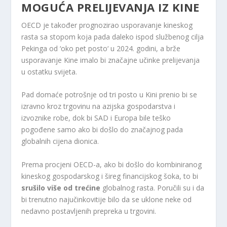
MOGUĆA PRELIJEVANJA IZ KINE
OECD je također prognozirao usporavanje kineskog
rasta sa stopom koja pada daleko ispod službenog cilja
Pekinga od ‘oko pet posto‘ u 2024. godini, a brže
usporavanje Kine imalo bi značajne učinke prelijevanja
u ostatku svijeta.
Pad domaće potrošnje od tri posto u Kini prenio bi se
izravno kroz trgovinu na azijska gospodarstva i
izvoznike robe, dok bi SAD i Europa bile teško
pogođene samo ako bi došlo do značajnog pada
globalnih cijena dionica.
Prema procjeni OECD-a, ako bi došlo do kombiniranog
kineskog gospodarskog i šireg financijskog šoka, to bi
srušilo više od trećine
globalnog rasta. Poručili su i da
bi trenutno najučinkovitije bilo da se uklone neke od
nedavno postavljenih prepreka u trgovini.