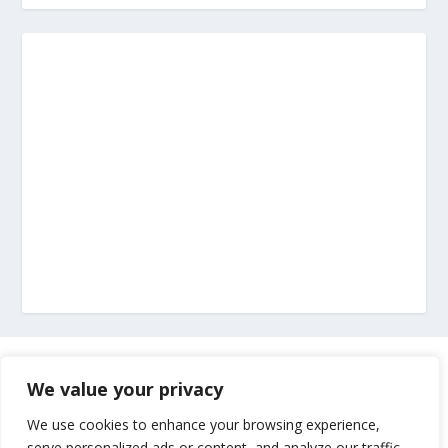
Marketing
We value your privacy
Impressum
We use cookies to enhance your browsing experience,
serve personalized ads or content, and analyze our traffic.