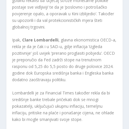
godinu rekavši da ‘utjecaj strože monetarne politike
postaje sve vidljiviji‘ te da je ‘poslovno i potrošačko
povjerenje opalo, a oporavak u Kini izblijedio‘. Također
su upozorili i da val protekcionističkih mjera šteti
globalnoj trgovini.
Ipak,
Clare Lombardelli
, glavna ekonomistica OECD-a,
rekla je da je čak i u SAD-u, gdje inflacija ‘izgleda
pozitivnije‘ još uvijek ‘prerano proglasiti pobjedu‘. OECD
je preporučio da Fed zadrži stope na trenutnom
rasponu od 5,25 do 5,5 posto do druge polovice 2024.
godine dok Europska središnja banka i Engleska banka
dodatno zaoštravaju politiku.
Lombardelli je za Financial Times također rekla da bi
središnje banke trebale pričekati dok se mnogi
pokazatelji, uključujući ukupnu inflaciju, temeljnu
inflaciju, pritiske na plaće i ponašanje cijena, ne ohlade
kako bi mogle smanjivati svoje stope.