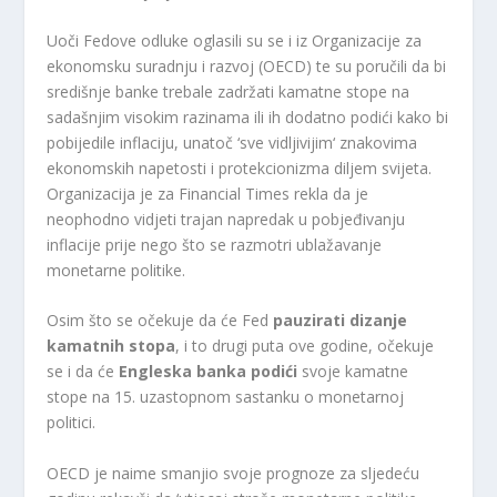
Uoči Fedove odluke oglasili su se i iz Organizacije za
ekonomsku suradnju i razvoj (OECD) te su poručili da bi
središnje banke trebale zadržati kamatne stope na
sadašnjim visokim razinama ili ih dodatno podići kako bi
pobijedile inflaciju, unatoč ‘sve vidljivijim‘ znakovima
ekonomskih napetosti i protekcionizma diljem svijeta.
Organizacija je za Financial Times rekla da je
neophodno vidjeti trajan napredak u pobjeđivanju
inflacije prije nego što se razmotri ublažavanje
monetarne politike.
Osim što se očekuje da će Fed
pauzirati dizanje
kamatnih stopa
, i to drugi puta ove godine, očekuje
se i da će
Engleska banka podići
svoje kamatne
stope na 15. uzastopnom sastanku o monetarnoj
politici.
OECD je naime smanjio svoje prognoze za sljedeću