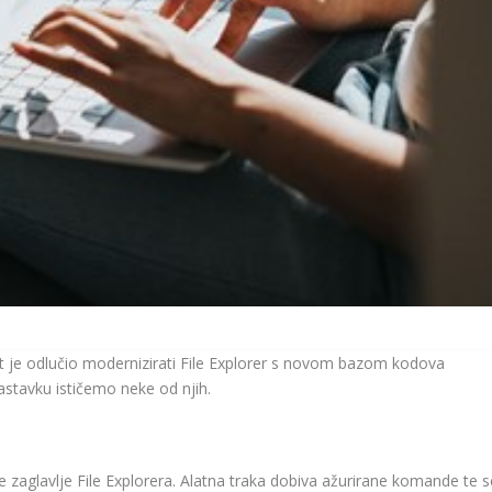
t je odlučio modernizirati File Explorer s novom bazom kodova
stavku ističemo neke od njih.
 zaglavlje File Explorera. Alatna traka dobiva ažurirane komande te s