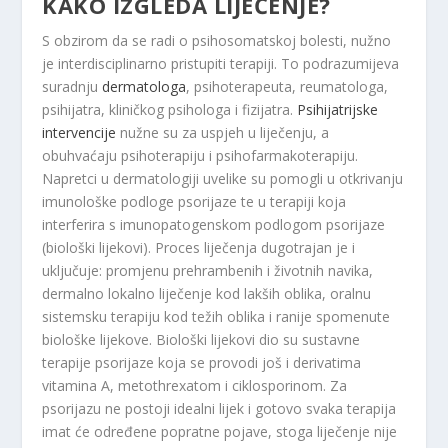
KAKO IZGLEDA LIJEČENJE?
S obzirom da se radi o psihosomatskoj bolesti, nužno
je interdisciplinarno pristupiti terapiji. To podrazumijeva
suradnju
dermatologa
, psihoterapeuta, reumatologa,
psihijatra, kliničkog psihologa i fizijatra.
Psihijatrijske
intervencije
nužne su za uspjeh u liječenju, a
obuhvaćaju psihoterapiju i psihofarmakoterapiju.
Napretci u dermatologiji uvelike su pomogli u otkrivanju
imunološke podloge psorijaze te u terapiji koja
interferira s imunopatogenskom podlogom psorijaze
(biološki lijekovi). Proces liječenja dugotrajan je i
uključuje: promjenu prehrambenih i životnih navika,
dermalno lokalno liječenje kod lakših oblika, oralnu
sistemsku terapiju kod težih oblika i ranije spomenute
biološke lijekove. Biološki lijekovi dio su sustavne
terapije psorijaze koja se provodi još i derivatima
vitamina A, metothrexatom i ciklosporinom. Za
psorijazu ne postoji idealni lijek i gotovo svaka terapija
imat će određene popratne pojave, stoga liječenje nije