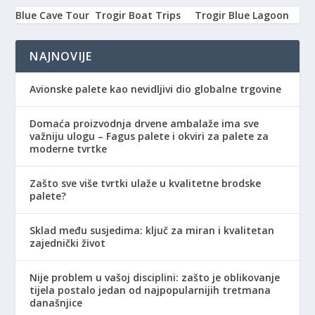
Blue Cave Tour
Trogir Boat Trips
Trogir Blue Lagoon
NAJNOVIJE
Avionske palete kao nevidljivi dio globalne trgovine
Domaća proizvodnja drvene ambalaže ima sve
važniju ulogu – Fagus palete i okviri za palete za
moderne tvrtke
Zašto sve više tvrtki ulaže u kvalitetne brodske
palete?
Sklad među susjedima: ključ za miran i kvalitetan
zajednički život
Nije problem u vašoj disciplini: zašto je oblikovanje
tijela postalo jedan od najpopularnijih tretmana
današnjice