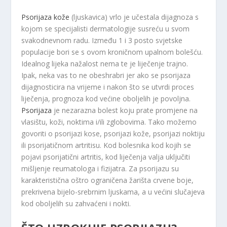
Psorijaza kože
(ljuskavica) vrlo je učestala dijagnoza s
kojom se specijalisti dermatologije susreću u svom
svakodnevnom radu. Između 1 i 3 posto svjetske
populacije bori se s ovom kroničnom upalnom bolešću.
Idealnog lijeka nažalost nema te je liječenje trajno.
Ipak, neka vas to ne obeshrabri jer ako se psorijaza
dijagnosticira na vrijeme i nakon što se utvrdi proces
liječenja, prognoza kod većine oboljelih je povoljna.
Psorijaza
je nezarazna bolest koju prate promjene na
vlasištu, koži, noktima i/ili zglobovima. Tako možemo
govoriti o psorijazi kose, psorijazi kože, psorijazi noktiju
ili psorijatičnom artritisu. Kod bolesnika kod kojih se
pojavi psorijatični artritis, kod liječenja valja uključiti
mišljenje reumatologa i fizijatra. Za psorijazu su
karakteristična oštro ograničena žarišta crvene boje,
prekrivena bijelo-srebrnim ljuskama, a u većini slučajeva
kod oboljelih su zahvaćeni i nokti.