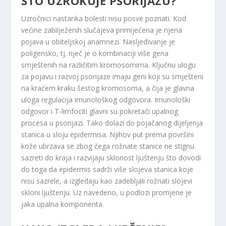
ŠTO UZROKUJE PSORIJAZU?
Uzročnici nastanka bolesti nisu posve poznati. Kod
većine zabilježenih slučajeva primijećena je njena
pojava u obiteljskoj anamnezi. Nasljeđivanje je
poligensko, tj. riječ je o kombinaciji više gena
smještenih na različitim kromosomima. Ključnu ulogu
za pojavu i razvoj psorijaze imaju geni koji su smješteni
na kraćem kraku šestog kromosoma, a čija je glavna
uloga regulacija imunološkog odgovora. Imunološki
odgovor i T-limfociti glavni su pokretači upalnog
procesa u psorijazi. Tako dolazi do pojačanog dijeljenja
stanica u sloju epidermisa. Njihov put prema površini
kože ubrzava se zbog čega rožnate stanice ne stignu
sazreti do kraja i razvijaju sklonost ljuštenju što dovodi
do toga da epidermis sadrži više slojeva stanica koje
nisu sazrele, a izgledaju kao zadebljali rožnati slojevi
skloni ljuštenju. Uz navedeno, u podlozi promjene je
jaka upalna komponenta.