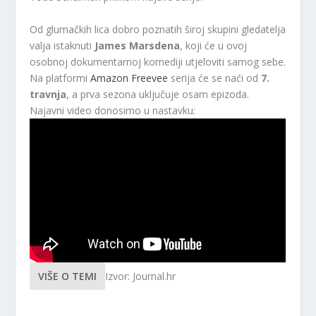
Od glumačkih lica dobro poznatih široj skupini gledatelja
valja istaknuti
James Marsdena
, koji će u ovoj
osobnoj dokumentarnoj komediji utjeloviti samog sebe.
Na platformi
Amazon Freevee
serija će se naći od
7.
travnja
, a prva sezona uključuje osam epizoda.
Najavni video donosimo u nastavku:
VIŠE O TEMI
Izvor: Journal.hr