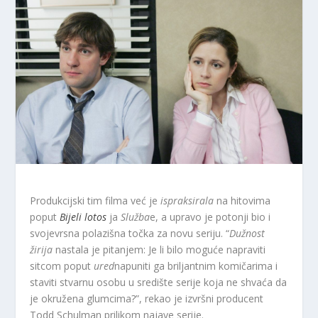
Produkcijski tim filma već je
ispraksirala
na hitovima
poput
Bijeli lotos
ja
Služba
e, a upravo je potonji bio i
svojevrsna polazišna točka za novu seriju. “
Dužnost
žirija
nastala je pitanjem: Je li bilo moguće napraviti
sitcom poput
ured
napuniti ga briljantnim komičarima i
staviti stvarnu osobu u središte serije koja ne shvaća da
je okružena glumcima?”, rekao je izvršni producent
Todd Schulman prilikom najave serije.