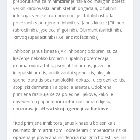
preporukama za minimiziranje rizika od malignih bolesti,
velikih kardiovaskularnih štetnih događaja, ozbiljnih
infekcija, venske tromboembolije i fatalnih ishoda
povezanih s primjenom inhibitora Janus kinaze [Cibinqo
(abrocitinib), Jyseleca (filgotinib), Olumiant (baricitinib),
Rinvoq (upadacitinib) i Xeljanz (tofacitinib)].
Inhibitori Janus kinaze (JAK inhibitori) odobreni su za
liječenje nekoliko kroničnih upalnih poremećaja
(reumatoidni artritis, psorijatični artritis, juvenilni
idiopatski artritis, ankilozantni spondilitis, aksijalni
spondiloartritis bez radioloških dokaza, ulcerozni kolitis,
atopijski dermatitis i alopecija areata). Odobrena
primjena razlikuje se za pojedine lijekove, kako je
navedeno u pripadajućim informacijama o lijeku,
upozoravaju u
Hrvatskoj agenciji za lijekove
.
“Kod primjene inhibitora Janus kinaze u bolesnika s
reumatoidnim artritisom i određenim čimbenicima rizika
opažena je povećana incidencija malignih bolesti, velikih