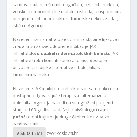
kardiovaskularnih štetnih događaja, ozbiljnih infekcija,
venske tromboembolije i fatalnih ishoda, u usporedbi s
primjenom inhibitora faktora tumorske nekroze alfa”,
ističu u Agenciji. .
Navedeni rizici smatraju se učincima skupine lijekova i
značajni su za sve odobrene indikacije JAK
inhibitora
kod upalnih i dermatoloških bolesti
. JAK
inhibitore treba koristiti samo ako nisu dostupne
prikladne terapijske alternative u bolesnika s
čimbenicima rizika.
Navedene JAK inhibitore treba koristiti samo ako nisu
dostupne odgovarajuće terapijske alternative u
bolesnika. Agencija navodi da su ugroženi pacijenti
stariji od 65 godina, sadašnji ili bivši
dugotrajni
pušači
te oni koji imaju druge čimbenike rizika za
kardiovaskulu
VIŠE O TEMI
Izvor:Poslovni.hr