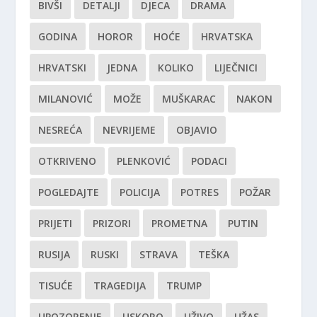
BIVŠI
DETALJI
DJECA
DRAMA
GODINA
HOROR
HOĆE
HRVATSKA
HRVATSKI
JEDNA
KOLIKO
LIJEČNICI
MILANOVIĆ
MOŽE
MUŠKARAC
NAKON
NESREĆA
NEVRIJEME
OBJAVIO
OTKRIVENO
PLENKOVIĆ
PODACI
POGLEDAJTE
POLICIJA
POTRES
POŽAR
PRIJETI
PRIZORI
PROMETNA
PUTIN
RUSIJA
RUSKI
STRAVA
TEŠKA
TISUĆE
TRAGEDIJA
TRUMP
UPOZORENJE
USKORO
UŽIVO
UŽAS