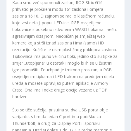
Kada smo već spomenuli zaslon, ROG Strix G16
prihvatio je prošireni modu 16” zaslona i omjera
zaslona 16:10. Dizajnom se radi o klasičnom računalu,
koje vrvi detalji poput LED-ice, RGB osvjetljene
tipkovnice s posebno izdvojenim WASD tipkama i nešto
agresivnijim dizajnom. Neobičan je smještaj web
kamere koja strši iznad zaslona i ima (samo) HD
rezoluciju. Kućište je osim plastičnog poklopca zaslona.
Tipkovnica ima punu veličinu tipki, jedino što su tipke za
smjer „utopljene“ u ostatak i moglo bi ih se u žustrini
igre promašiti. Touchpad je iznimno prostran, a RGB
osvjetljenim tipkama i LED trakom na prednjem dijelu
uređaja možete upravljati putem aplikacije Armory
Crate. Ona ima i neke druge opcije vezane uz TDP
hardver.
Što se tiče sučelja, prisutna su dva USB porta obje
varijante, s tim da jedan C port ima podršku za
Thunderbolt, a drugi za Display Port i isporuku
napajanja. Uređaj dolazi s do 32 GB radne memorije