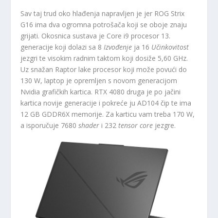
Sav taj trud oko hlađenja napravljen je jer ROG Strix
G16 ima dva ogromna potrošača koji se oboje znaju
grijati. Okosnica sustava je Core i9 procesor 13.
generacije koji dolazi sa 8
Izvođenje
ja 16
Učinkovitost
jezgri te visokim radnim taktom koji dosiže 5,60 GHz.
Uz snažan Raptor lake procesor koji može povući do
130 W, laptop je opremljen s novom generacijom
Nvidia grafičkih kartica. RTX 4080 druga je po jačini
kartica novije generacije i pokreće ju AD104 čip te ima
12 GB GDDR6X memorije. Za karticu vam treba 170 W,
a isporučuje 7680
shader
i 232
tensor core
jezgre.