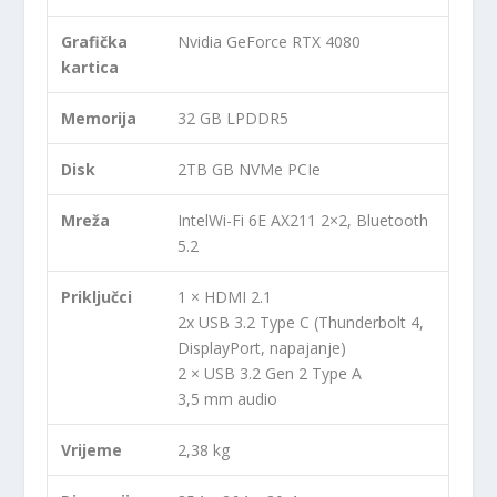
Grafička
Nvidia GeForce RTX 4080
kartica
Memorija
32 GB LPDDR5
Disk
2TB GB NVMe PCIe
Mreža
IntelWi-Fi 6E AX211 2×2, Bluetooth
5.2
Priključci
1 × HDMI 2.1
2x USB 3.2 Type C (Thunderbolt 4,
DisplayPort, napajanje)
2 × USB 3.2 Gen 2 Type A
3,5 mm audio
Vrijeme
2,38 kg