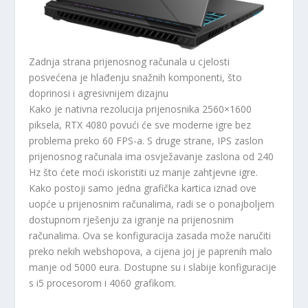
Zadnja strana prijenosnog računala u cjelosti
posvećena je hlađenju snažnih komponenti, što
doprinosi i agresivnijem dizajnu
Kako je nativna rezolucija prijenosnika 2560×1600
piksela, RTX 4080 povući će sve moderne igre bez
problema preko 60 FPS-a. S druge strane, IPS zaslon
prijenosnog računala ima osvježavanje zaslona od 240
Hz što ćete moći iskoristiti uz manje zahtjevne igre.
Kako postoji samo jedna grafička kartica iznad ove
uopće u prijenosnim računalima, radi se o ponajboljem
dostupnom rješenju za igranje na prijenosnim
računalima. Ova se konfiguracija zasada može naručiti
preko nekih webshopova, a cijena joj je paprenih malo
manje od 5000 eura. Dostupne su i slabije konfiguracije
s i5 procesorom i 4060 grafikom.