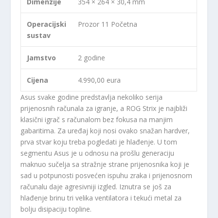
Dimenzije
354 × 264 × 30,4 mm
Operacijski
Prozor 11 Početna
sustav
Jamstvo
2 godine
Cijena
4.990,00 eura
Asus svake godine predstavlja nekoliko serija
prijenosnih računala za igranje, a ROG Strix je najbliži
klasični igrač s računalom bez fokusa na manjim
gabaritima. Za uređaj koji nosi ovako snažan hardver,
prva stvar koju treba pogledati je hlađenje. U tom
segmentu Asus je u odnosu na prošlu generaciju
maknuo sučelja sa stražnje strane prijenosnika koji je
sad u potpunosti posvećen ispuhu zraka i prijenosnom
računalu daje agresivniji izgled. Iznutra se još za
hlađenje brinu tri velika ventilatora i tekući metal za
bolju disipaciju topline.