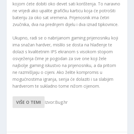
kojom ćete dobiti oko devet sati korištenja. To naravno
ne vrijedi ako upalite grafičku karticu koja će potrošiti
bateriju za oko sat vremena. Prijenosnik ima četiri
zvučnika, dva na prednjem dijelu i dva iznad tipkovnice.
Ukupno, radi se o nabrijanom gaming prijenosniku koji
ima snažan hardver, mislilo se dosta na hlađenje te
dolazi s kvalitetnim IPS ekranom s visokom stopom
osvježenja čime je pogodan za sve one koji žele
najbolje gaming iskustvo na prijenosniku, a da pritom
ne razmišljaju o cijeni. Ako želite kompromis u
mogućnostima igranja, serija će dolaziti i sa slabijim
hardverom te sukladno tome nižom cijenom.
VIŠE O TEMI
Izvor:Bug.hr