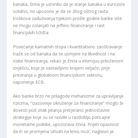
banaka, Enria je ustvrdio da je stanje banaka u eurozoni
solidno, no upozorio je da se zbog oštrog rasta
troškova zaduživanja tijekom prošle godine banke više
ne mogu oslanjati na jeftino financiranje i rast
financijskih tržišta.
Povećanje kamatnih stopa i kvantitativno zaoštravanje
traže se od banaka da se usmjere na likvidnost i na
rizike financiranja, rekao je Enria u intervjuu priloženom
izvješću, koje je sastavljeno krajem veljače, prije
previranja u globalnom financijskom sektoru,
napominje ECB.
Ako banke brzo ne prilagode mehanizme za upravljanje
rizicima, “izazovnije okruženje za financiranje” moglo bi
dovesti pod znak pitanja pretjerano jednostavne
strategije koje su se razvile u razdoblju poticajne
monetarne politike, upozorava Enria. Prijeti opasnost
da ih se promjena ‘uhvati na krivu nozi’, naglasio je.