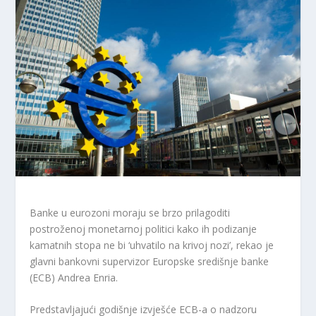
Banke u eurozoni moraju se brzo prilagoditi
postroženoj monetarnoj politici kako ih podizanje
kamatnih stopa ne bi ‘uhvatilo na krivoj nozi’, rekao je
glavni bankovni supervizor Europske središnje banke
(ECB) Andrea Enria.
Predstavljajući godišnje izvješće ECB-a o nadzoru