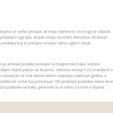
kojima se rijetko pristupa, ali imaju vrijednost i ne mogu se odbaciti.
podataka roga tipa, ali ipak ostaju na tvrdim diskovima. Istraživači
e podataka koji bi značajno smanjio njihov ugljični otisak.
svoje arhivske podatke prenijele na magnetnske trake, količina
diljem svijeta pala bi za 58 posto, odnosno emisija CO2 smanjila bi s
 e-otpada jer se tvrdi diskovi obično mijenjaju svakih pet godina, a
podatkovni centar koji pohranjuje 100 petabajta podataka nakon dese
sto podataka na traku, generiralo bi se samo 3,6 tona e-otpada,