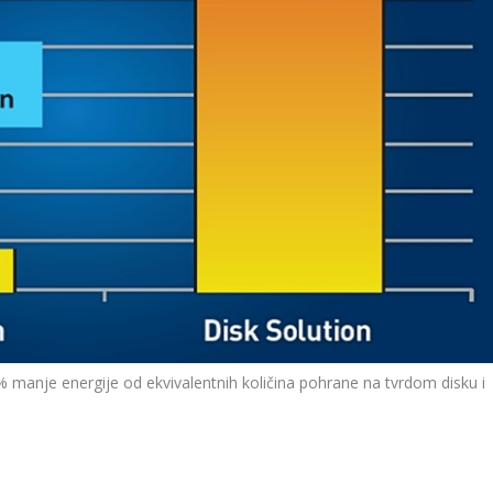
 manje energije od ekvivalentnih količina pohrane na tvrdom disku i