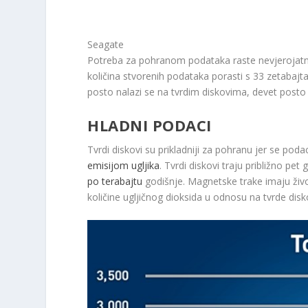
Seagate
Potreba za pohranom podataka raste nevjeroja
količina stvorenih podataka porasti s 33 zetabaj
posto nalazi se na tvrdim diskovima, devet post
HLADNI PODACI
Tvrdi diskovi su prikladniji za pohranu jer se pod
emisijom ugljika
. Tvrdi diskovi traju približno pe
po terabajtu
godišnje. Magnetske trake imaju živo
količine ugljičnog dioksida u odnosu na tvrde disk