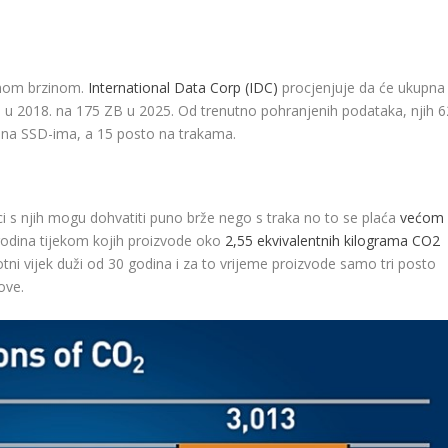
tnom brzinom.
International Data Corp (IDC)
procjenjuje da će ukupna
ta u 2018. na 175 ZB u 2025. Od trenutno pohranjenih podataka, njih 6
o na SSD-ima, a 15 posto na trakama.
aci s njih mogu dohvatiti puno brže nego s traka no to se plaća
većom
t godina tijekom kojih proizvode oko
2,55 ekvivalentnih kilograma CO
2
tni vijek duži od 30 godina i za to vrijeme proizvode samo tri posto
ove.