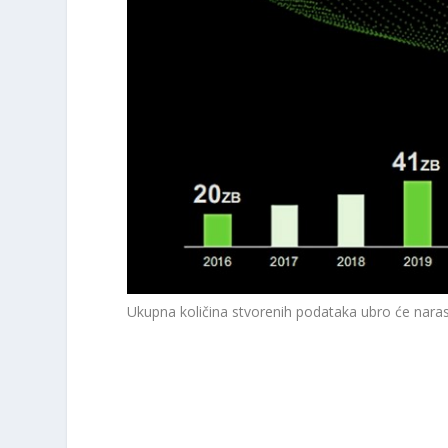
Ukupna količina stvorenih podataka ubro će nara