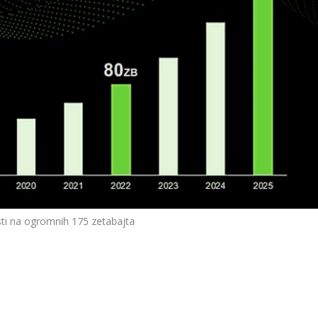
sti na ogromnih 175 zetabajta