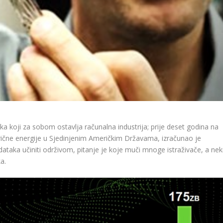
ka koji za sobom ostavlja računalna industrija; prije deset godina na
rične energije u Sjedinjenim Američkim Državama, izračunao je
ataka učiniti održivom, pitanje je koje muči mnoge istraživače, a nek
a.