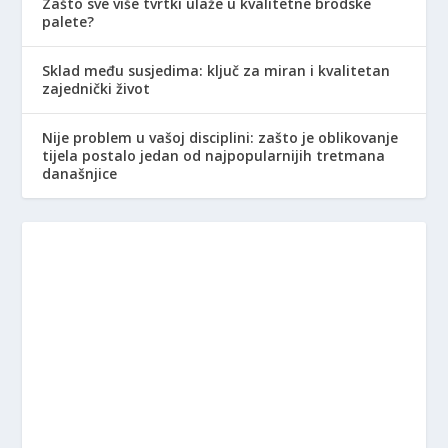
Zašto sve više tvrtki ulaže u kvalitetne brodske
palete?
Sklad među susjedima: ključ za miran i kvalitetan
zajednički život
Nije problem u vašoj disciplini: zašto je oblikovanje
tijela postalo jedan od najpopularnijih tretmana
današnjice