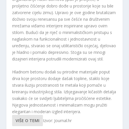
proljetno čišćenje dobro dođe u prostorije koje su bile
zatvorene cijelu zimu). Upravo je ove godine brutalizam
doživio svoju renesansu pa sve češće na društvenim
mrežama viđamo interijere inspirirane upravo ovim
stilom. Budući da je riječ o minimalističkom pristupu s
naglaskom na funkcionalnost i jednostavnost u
uređenju, stvarao se onaj utilitaristički osjećaj, djelovao
je hladno i pomalo depresivno. Stoga su se mnogi
dizajneri interijera potrudili modernizirati ovaj stil.
Hladnom betonu dodali su prirodne materijale poput
drva koje prostoru dodaje dašak topline, staklo koje
stvara iluziju prostranosti te metala koji pomaže u
kreiranju industrijskog stila. Izbjegavanje kičastih detalja
svakako će se svidjeti ljubiteljima pročišćene estetike.
Njegova jednostavnost i minimalizam mogu pružiti
elegantan i moderan izgled interijera.
VIŠE O TEMI
Izvor: Journal.hr