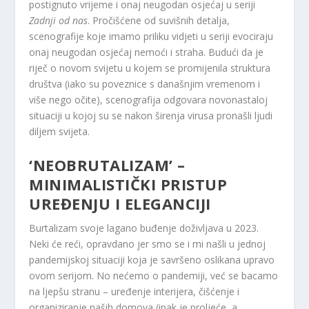
postignuto vrijeme i onaj neugodan osjećaj u seriji
Zadnji od nas
. Pročišćene od suvišnih detalja,
scenografije koje imamo priliku vidjeti u seriji evociraju
onaj neugodan osjećaj nemoći i straha. Budući da je
riječ o novom svijetu u kojem se promijenila struktura
društva (iako su poveznice s današnjim vremenom i
više nego očite), scenografija odgovara novonastaloj
situaciji u kojoj su se nakon širenja virusa pronašli ljudi
diljem svijeta.
‘NEOBRUTALIZAM’ –
MINIMALISTIČKI PRISTUP
UREĐENJU I ELEGANCIJI
Burtalizam svoje lagano buđenje doživljava u 2023.
Neki će reći, opravdano jer smo se i mi našli u jednoj
pandemijskoj situaciji koja je savršeno oslikana upravo
ovom serijom. No nećemo o pandemiji, već se bacamo
na ljepšu stranu – uređenje interijera, čišćenje i
organiziranje naših domova (ipak je proljeće, a