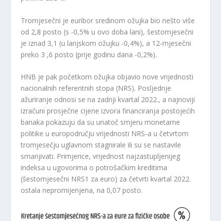
Tromjesečni je euribor sredinom ožujka bio nešto više
od 2,8 posto (s -0,5% u ovo doba lani), šestomjesečni
je iznad 3,1 (u lanjskom ožujku -0,4%), a 12-mjesečni
preko 3 ,6 posto (prije godinu dana -0,2%).
HNB je pak početkom ožujka objavio nove vrijednosti
nacionalnih referentnih stopa (NRS). Posljednje
ažuriranje odnosi se na zadnji kvartal 2022., a najnoviji
izračuni prosječne cijene izvora financiranja postojećih
banaka pokazuju da su unatoč smjeru monetarne
politike u europodručju vrijednosti NRS-a u četvrtom
tromjesečju uglavnom stagnirale ili su se nastavile
smanjivati. Primjerice, vrijednost najzastupljenijeg
indeksa u ugovorima o potrošačkim kreditima
(šestomjesečni NRS1 za euro) za četvrti kvartal 2022.
ostala nepromijenjena, na 0,07 posto.