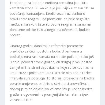
Istodobno, za kretanje euribora presudna je politika
kamatnih stopa ECB-a koja je još uvijek u znaku ciklusa
povećanja kamatnjaka. Krediti vezani uz euribor u
pravilu brže reagiraju na promjene, da prije nego što
međubankarsko tržište eurozone reagira ne samo na
donesene odluke ECB-a nego i na očekivane, buduće
poteze.
Unatrag godinu dana taj je referentni parametar
praktično za četiri postotna boda. U bankama u
području eura rast kamata na kredite počeo je tako još
u prvoj polovici prošle godine, au drugoj je već postao
zamjetan i na strani depozita, na koje su se kod nas na
kraju 2022. i početkom 2023. kretale oko donje točke
intervala eura područja. To što su i prosječne na kredite
porasle umjereno, osobito u sektoru stanovništva, u
dobroj je mjeri objašnjivo vrijeme što je većina kredita
građana ugovorenih s promjenjivim kamatama ipak
vezana uz NRS.