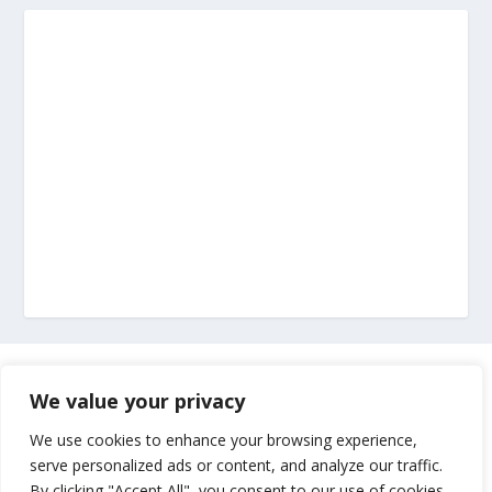
Marketing
We value your privacy
Impressum
We use cookies to enhance your browsing experience,
serve personalized ads or content, and analyze our traffic.
By clicking "Accept All", you consent to our use of cookies.
Uvjeti korištenja