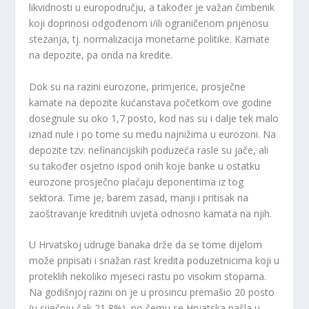
likvidnosti u europodručju, a također je važan čimbenik
koji doprinosi odgođenom i/ili ograničenom prijenosu
stezanja, tj. normalizacija monetarne politike. Kamate
na depozite, pa onda na kredite.
Dok su na razini eurozone, primjerice, prosječne
kamate na depozite kućanstava početkom ove godine
dosegnule su oko 1,7 posto, kod nas su i dalje tek malo
iznad nule i po tome su među najnižima u eurozoni. Na
depozite tzv. nefinancijskih poduzeća rasle su jače, ali
su također osjetno ispod onih koje banke u ostatku
eurozone prosječno plaćaju deponentima iz tog
sektora. Time je, barem zasad, manji i pritisak na
zaoštravanje kreditnih uvjeta odnosno kamata na njih.
U Hrvatskoj udruge banaka drže da se tome dijelom
može pripisati i snažan rast kredita poduzetnicima koji u
proteklih nekoliko mjeseci rastu po visokim stopama.
Na godišnjoj razini on je u prosincu premašio 20 posto
(u siječnju čak 21,8%), po čemu se Hrvatska našla u