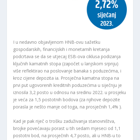
I u nedavno objavljenom HNB-ovu sažetku
gospodarskih, financijskih i monetarnih kretanja
podcrtava se da se utjecaj ESB-ova ciklusa podizanja
ključnih kamatnih stopa (započet u lanjskom srpnju)
više reflektirao na poslovanje banaka s poduzećima, i
kroz cijene depozita ia. Prosječna kamatna stopa na
prvi put ugovorenih kreditnih poduzećima u siječnju je
iznosila 3,2 posto u odnosu na sredinu 2022. u prosjeku
je veća za 1,5 postotnih bodova (za njihove depozite
porasla je nešto manje od toga, na prosječnih 1,4% ).
Kad je pak riječ o trošku zaduživanja stanovništva,
brojke povećavaju porast u tih sedam mjeseci od 1,1
postotni bod, na prosječnih 4,7 posto, ali u HNB-u to