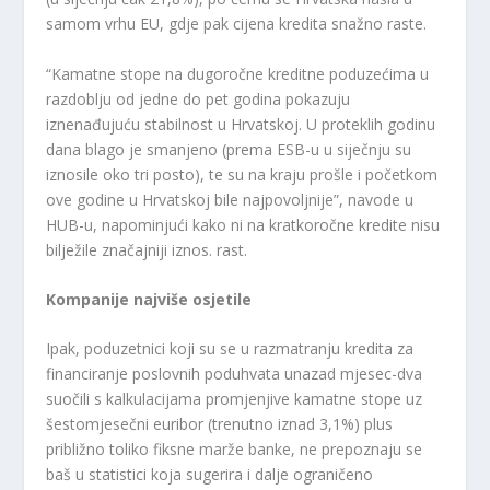
samom vrhu EU, gdje pak cijena kredita snažno raste.
“Kamatne stope na dugoročne kreditne poduzećima u
razdoblju od jedne do pet godina pokazuju
iznenađujuću stabilnost u Hrvatskoj. U proteklih godinu
dana blago je smanjeno (prema ESB-u u siječnju su
iznosile oko tri posto), te su na kraju prošle i početkom
ove godine u Hrvatskoj bile najpovoljnije”, navode u
HUB-u, napominjući kako ni na kratkoročne kredite nisu
bilježile značajniji iznos. rast.
Kompanije najviše osjetile
Ipak, poduzetnici koji su se u razmatranju kredita za
financiranje poslovnih poduhvata unazad mjesec-dva
suočili s kalkulacijama promjenjive kamatne stope uz
šestomjesečni euribor (trenutno iznad 3,1%) plus
približno toliko fiksne marže banke, ne prepoznaju se
baš u statistici koja sugerira i dalje ograničeno