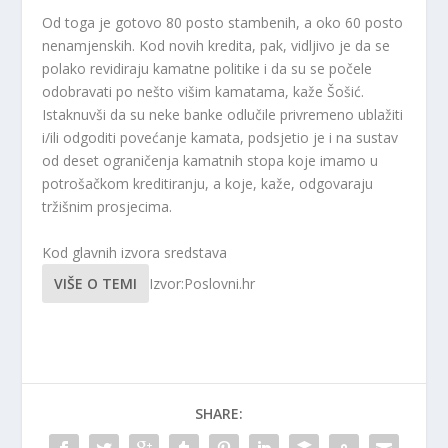
Od toga je gotovo 80 posto stambenih, a oko 60 posto
nenamjenskih. Kod novih kredita, pak, vidljivo je da se
polako revidiraju kamatne politike i da su se počele
odobravati po nešto višim kamatama, kaže Šošić.
Istaknuvši da su neke banke odlučile privremeno ublažiti
i/ili odgoditi povećanje kamata, podsjetio je i na sustav
od deset ograničenja kamatnih stopa koje imamo u
potrošačkom kreditiranju, a koje, kaže, odgovaraju
tržišnim prosjecima.
Kod glavnih izvora sredstava
VIŠE O TEMI
Izvor:Poslovni.hr
SHARE: