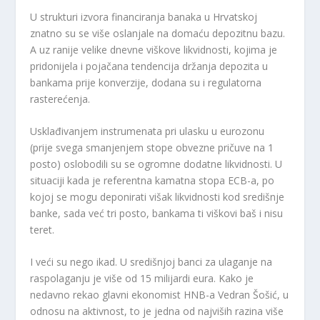
U strukturi izvora financiranja banaka u Hrvatskoj
znatno su se više oslanjale na domaću depozitnu bazu.
A uz ranije velike dnevne viškove likvidnosti, kojima je
pridonijela i pojačana tendencija držanja depozita u
bankama prije konverzije, dodana su i regulatorna
rasterećenja.
Usklađivanjem instrumenata pri ulasku u eurozonu
(prije svega smanjenjem stope obvezne pričuve na 1
posto) oslobodili su se ogromne dodatne likvidnosti. U
situaciji kada je referentna kamatna stopa ECB-a, po
kojoj se mogu deponirati višak likvidnosti kod središnje
banke, sada već tri posto, bankama ti viškovi baš i nisu
teret.
I veći su nego ikad. U središnjoj banci za ulaganje na
raspolaganju je više od 15 milijardi eura. Kako je
nedavno rekao glavni ekonomist HNB-a Vedran Šošić, u
odnosu na aktivnost, to je jedna od najviših razina više