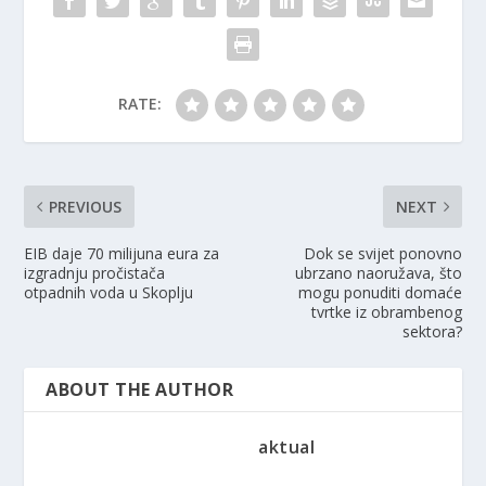
RATE:
PREVIOUS
NEXT
EIB daje 70 milijuna eura za
Dok se svijet ponovno
izgradnju pročistača
ubrzano naoružava, što
otpadnih voda u Skoplju
mogu ponuditi domaće
tvrtke iz obrambenog
sektora?
ABOUT THE AUTHOR
aktual