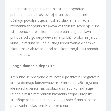
S jedne strane, rast kamatnih stopa pogoduje
prihodima, a na troškovnoj strani ove se godine
očekuju povoljni utjecaji uslijed slabljenja inflacije i
izostanka značajnih troškova vezanih uz uvođenje eura.
Istodobno, s prelaskom na euro banke gube glavninu
prihoda od trgovanja devizama (približno oko milijardu
kuna), a računa se i da bi zbog usporavanja dinamike
ekonomske aktivnosti pod pritiskom mogli biti i prihodi
od naknada.
Snaga domaćih depozita
Trenutno se procjene o ravnoteži pozitivnih i negativnih
silnica doimaju konzervativnim. Čini se da više toga ipak
ide na ruku bankama, osobito u svjetlu kombinacije
utjecaja rasta referentnih kamatnih stopa Europske
središnje banke (od srpnja 2022.) i specifičnih okolnosti
povezanih s ulaskom Hrvatske u eurozonu.