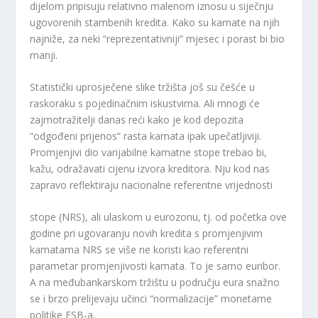
dijelom pripisuju relativno malenom iznosu u siječnju
ugovorenih stambenih kredita. Kako su kamate na njih
najniže, za neki “reprezentativniji” mjesec i porast bi bio
manji.
Statistički uprosječene slike tržišta još su češće u
raskoraku s pojedinačnim iskustvima. Ali mnogi će
zajmotražitelji danas reći kako je kod depozita
“odgođeni prijenos” rasta kamata ipak upečatljiviji.
Promjenjivi dio varijabilne kamatne stope trebao bi,
kažu, odražavati cijenu izvora kreditora. Nju kod nas
zapravo reflektiraju nacionalne referentne vrijednosti
stope (NRS), ali ulaskom u eurozonu, tj. od početka ove
godine pri ugovaranju novih kredita s promjenjivim
kamatama NRS se više ne koristi kao referentni
parametar promjenjivosti kamata. To je samo euribor.
A na međubankarskom tržištu u području eura snažno
se i brzo prelijevaju učinci “normalizacije” monetarne
politike ESB-a.