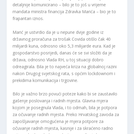
detaljnije komunicirano – bilo je to još u vrijeme
mandata ministra financija Zdravka Marića – bio je to
frapantan iznos.
Marić je ustvrdio da je u nepune dvije godine iz
državnog proračuna za trošak Covida otišlo čak 40
milijardi kuna, odnosno oko 5,3 milijarde eura. Kad je
gospodarstvo posrijedi, danas će se svi složiti da je
država, odnosno Vlada RH, u toj situaciji dobro
odreagirala. Bila je to najveća kriza na globalnoj razini
nakon Drugog svjetskog rata, s općim lockdownom i
prekidima komunikacija i trgovine.
Bilo je važno brzo povući poteze kako bi se zaustavilo
gašenje poslovanja i radnih mjesta. Glavna mjera
kojom je posegnula Vlada, i to odmah, bila je potpora
za očuvanje radnih mjesta. Preko Hrvatskog zavoda za
zapošljavanje omogućena je mjera potpore za
očuvanje radnih mjesta, kasnije i za skraćeno radno