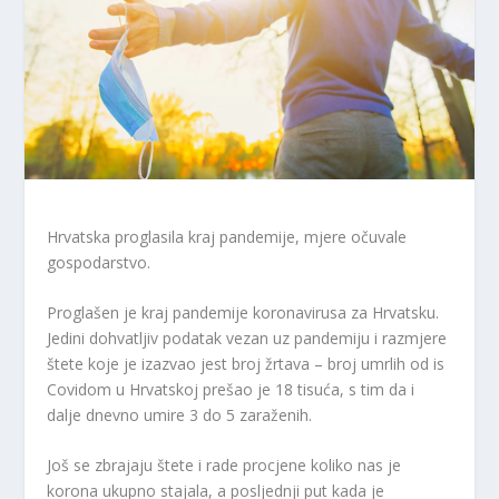
Hrvatska proglasila kraj pandemije, mjere očuvale
gospodarstvo.
Proglašen je kraj pandemije koronavirusa za Hrvatsku.
Jedini dohvatljiv podatak vezan uz pandemiju i razmjere
štete koje je izazvao jest broj žrtava – broj umrlih od is
Covidom u Hrvatskoj prešao je 18 tisuća, s tim da i
dalje dnevno umire 3 do 5 zaraženih.
Još se zbrajaju štete i rade procjene koliko nas je
korona ukupno stajala, a posljednji put kada je