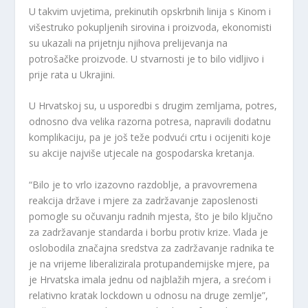
U takvim uvjetima, prekinutih opskrbnih linija s Kinom i
višestruko pokupljenih sirovina i proizvoda, ekonomisti
su ukazali na prijetnju njihova prelijevanja na
potrošačke proizvode. U stvarnosti je to bilo vidljivo i
prije rata u Ukrajini.
U Hrvatskoj su, u usporedbi s drugim zemljama, potres,
odnosno dva velika razorna potresa, napravili dodatnu
komplikaciju, pa je još teže podvući crtu i ocijeniti koje
su akcije najviše utjecale na gospodarska kretanja.
“Bilo je to vrlo izazovno razdoblje, a pravovremena
reakcija države i mjere za zadržavanje zaposlenosti
pomogle su očuvanju radnih mjesta, što je bilo ključno
za zadržavanje standarda i borbu protiv krize. Vlada je
oslobodila značajna sredstva za zadržavanje radnika te
je na vrijeme liberalizirala protupandemijske mjere, pa
je Hrvatska imala jednu od najblažih mjera, a srećom i
relativno kratak lockdown u odnosu na druge zemlje”,