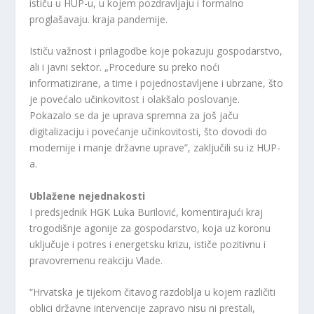
ističu u HUP-u, u kojem pozdravljaju i formalno
proglašavaju. kraja pandemije.
Ističu važnost i prilagodbe koje pokazuju gospodarstvo,
ali i javni sektor. „Procedure su preko noći
informatizirane, a time i pojednostavljene i ubrzane, što
je povećalo učinkovitost i olakšalo poslovanje.
Pokazalo se da je uprava spremna za još jaču
digitalizaciju i povećanje učinkovitosti, što dovodi do
modernije i manje državne uprave”, zaključili su iz HUP-
a.
Ublažene nejednakosti
I predsjednik HGK Luka Burilović, komentirajući kraj
trogodišnje agonije za gospodarstvo, koja uz koronu
uključuje i potres i energetsku krizu, ističe pozitivnu i
pravovremenu reakciju Vlade.
“Hrvatska je tijekom čitavog razdoblja u kojem različiti
oblici državne intervencije zapravo nisu ni prestali,