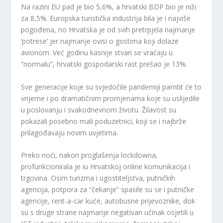
Na razini EU pad je bio 5,6%, a hrvatski BDP bio je niži
za 8,5%. Europska turistička industrija bila je i najviše
pogođena, no Hrvatska je od svih pretrpjela najmanje
‘potrese’ jer najmanje ovisi o gostima koji dolaze
avionom. Već godinu kasnije stvari se vraćaju u
“normalu”, hrvatski gospodarski rast prešao je 13%.
Sve generacije koje su svjedočile pandemiji pamtit će to
vrijeme i po dramatičnim promjenama koje su uslijedile
u poslovanju i svakodnevnom životu. Žilavost su
pokazali posebno mali poduzetnici, koji se i najbrže
prilagođavaju novim uvjetima.
Preko noći, nakon proglašenja lockdowna,
profunkcionirala je iu Hrvatskoj online komunikacija i
trgovina. Osim turizma i ugostiteljstva, putničkih
agencija, potpora za “čekanje” spasile su se i putničke
agencije, rent-a-car kuće, autobusne prijevoznike, dok
su s druge strane najmanje negativan učinak osjetili u