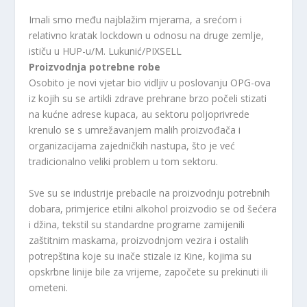
Imali smo među najblažim mjerama, a srećom i
relativno kratak lockdown u odnosu na druge zemlje,
ističu u HUP-u/M. Lukunić/PIXSELL
Proizvodnja potrebne robe
Osobito je novi vjetar bio vidljiv u poslovanju OPG-ova
iz kojih su se artikli zdrave prehrane brzo počeli stizati
na kućne adrese kupaca, au sektoru poljoprivrede
krenulo se s umrežavanjem malih proizvođača i
organizacijama zajedničkih nastupa, što je već
tradicionalno veliki problem u tom sektoru.
Sve su se industrije prebacile na proizvodnju potrebnih
dobara, primjerice etilni alkohol proizvodio se od šećera
i džina, tekstil su standardne programe zamijenili
zaštitnim maskama, proizvodnjom vezira i ostalih
potrepština koje su inače stizale iz Kine, kojima su
opskrbne linije bile za vrijeme, započete su prekinuti ili
ometeni.