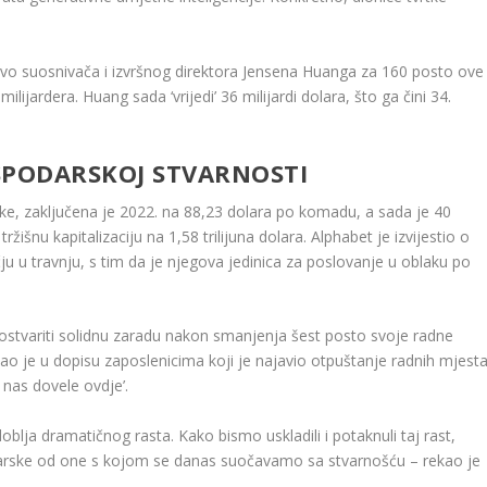
tvo suosnivača i izvršnog direktora Jensena Huanga za 160 posto ove
ardera. Huang sada ‘vrijedi’ 36 milijardi dolara, što ga čini 34.
SPODARSKOJ STVARNOSTI
ke, zaključena je 2022. na 88,23 dolara po komadu, a sada je 40
išnu kapitalizaciju na 1,58 trilijuna dolara. Alphabet je izvijestio o
u u travnju, s tim da je njegova jedinica za poslovanje u oblaku po
 ostvariti solidnu zaradu nakon smanjenja šest posto svoje radne
ekao je u dopisu zaposlenicima koji je najavio otpuštanje radnih mjest
nas dovele ovdje’.
oblja dramatičnog rasta. Kako bismo uskladili i potaknuli taj rast,
darske od one s kojom se danas suočavamo sa stvarnošću – rekao je