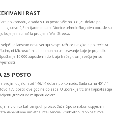
EKIVANI RAST
olara po komadu, a sada su 38 posto više na 331,21 dolara po
 sada gotovo 2,5 milijarde dolara. Dionice tehnološkog diva porasle su
čju koje je nadmašila procjene Wall Streeta.
eljači je lansirao novu verziju svoje tražilice Bing koja pokreće AI
eđutim, ni Microsoft nije bio imun na usporavanje koje je pogodilo
 otpuštanje 10.000 zaposlenih do kraja trećeg tromjesečja jer su
vjesnosti.
A 25 POSTO
22. sa svojim udjelom od 146,14 dolara po komadu. Sada su na 401,11
tovo 175 posto ove godine do sada. U utorak je tržišna kapitalizacija
eljenu granicu od milijardu dolara.
u cijene dionica kalifornijskih proizvođača čipova nakon uspješnih
vata generativne umjetne inteligencije. Konkretno, dionice tvrtke