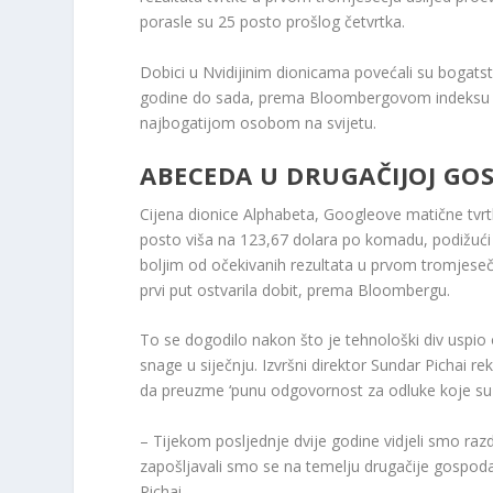
porasle su 25 posto prošlog četvrtka.
Dobici u Nvidijinim dionicama povećali su bogats
godine do sada, prema Bloombergovom indeksu milij
najbogatijom osobom na svijetu.
ABECEDA U DRUGAČIJOJ GO
Cijena dionice Alphabeta, Googleove matične tvrt
posto viša na 123,67 dolara po komadu, podižući trž
boljim od očekivanih rezultata u prvom tromjesečj
prvi put ostvarila dobit, prema Bloombergu.
To se dogodilo nakon što je tehnološki div uspio
snage u siječnju. Izvršni direktor Sundar Pichai r
da preuzme ‘punu odgovornost za odluke koje su 
– Tijekom posljednje dvije godine vidjeli smo razd
zapošljavali smo se na temelju drugačije gospo
Pichai.