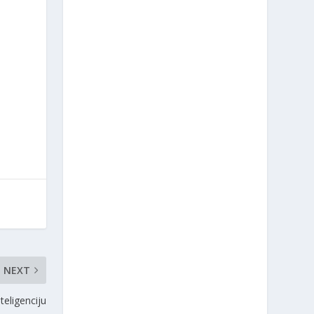
NEXT
teligenciju