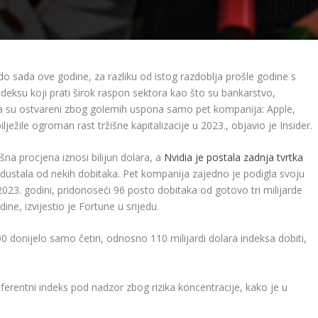
 sada ove godine, za razliku od istog razdoblja prošle godine s
deksu koji prati širok raspon sektora kao što su bankarstvo,
ega su ostvareni zbog golemih uspona samo pet kompanija: Apple,
ježile ogroman rast tržišne kapitalizacije u 2023., objavio je Insider.
šna procjena iznosi bilijun dolara, a
Nvidia je postala zadnja tvrtka
odustala od nekih dobitaka. Pet kompanija zajedno je podigla svoju
u 2023. godini, pridonoseći 96 posto dobitaka od gotovo tri milijarde
ne, izvijestio je Fortune u srijedu.
 donijelo samo četiri, odnosno 110 milijardi dolara indeksa dobiti,
eferentni indeks pod nadzor zbog rizika koncentracije, kako je u