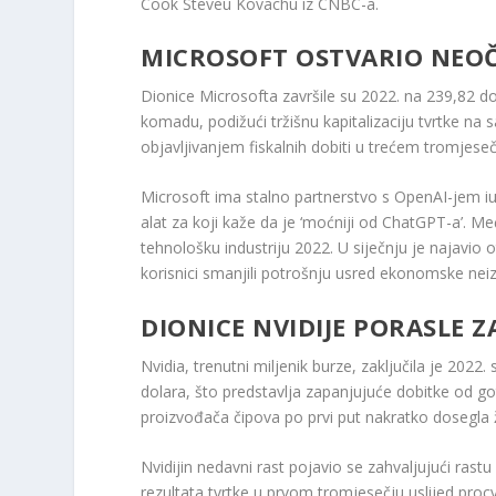
Cook Steveu Kovachu iz CNBC-a.
MICROSOFT OSTVARIO NEOČ
Dionice Microsofta završile su 2022. na 239,82 d
komadu, podižući tržišnu kapitalizaciju tvrtke na
objavljivanjem fiskalnih dobiti u trećem tromjese
Microsoft ima stalno partnerstvo s OpenAI-jem iu v
alat za koji kaže da je ‘moćniji od ChatGPT-a’. M
tehnološku industriju 2022. U siječnju je najavio
korisnici smanjili potrošnju usred ekonomske neiz
DIONICE NVIDIJE PORASLE Z
Nvidia, trenutni miljenik burze, zaključila je 20
dolara, što predstavlja zapanjujuće dobitke od go
proizvođača čipova po prvi put nakratko dosegla ž
Nvidijin nedavni rast pojavio se zahvaljujući rast
rezultata tvrtke u prvom tromjesečju uslijed proc