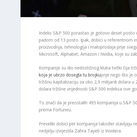
Indeks S&P 500 porastao je gotovo deset posto do
padom od 13 posto. Ipak, dobici u referentnom in
proizvodnja, tehnologija i maloprodaja prije sv
Microsoft, Alphabet, Amazon i Nvidia, koje su zabil
Kompanije su dio nedostižnog kluba tvrtki čija trži
koja je ubrzo dosegla tu brojku
prije nego što je 
tržišnu kapitalizaciju za oko 2,9 milijardi dolara 
dolara tržišne vrijednosti S&P 500 indeksa ove godi
To znači da je preostalih 495 kompanija u S&P 500
prema Fortuneu.
Preveliki dobici pet kompanija također stavljaju r
nedjelju izvijestila Zahra Tayeb iz Insidera.