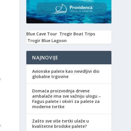
Blue Cave Tour
Trogir Boat Trips
Trogir Blue Lagoon
u
NAJNOVIJE
Avionske palete kao nevidljivi dio
globalne trgovine
a
Domaća proizvodnja drvene
ambalaže ima sve važniju ulogu –
Fagus palete i okviri za palete za
moderne tvrtke
Zašto sve više tvrtki ulaže u
e
kvalitetne brodske palete?