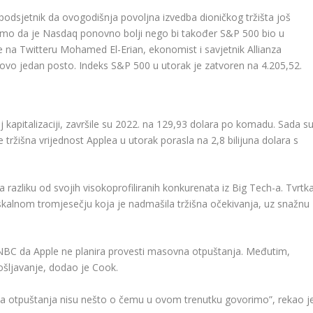
podsjetnik da ovogodišnja povoljna izvedba dioničkog tržišta još
e samo da je Nasdaq ponovno bolji nego bi također S&P 500 bio u
e na Twitteru Mohamed El-Erian, ekonomist i savjetnik Allianza
ovo jedan posto. Indeks S&P 500 u utorak je zatvoren na 4.205,52.
j kapitalizaciji, završile su 2022. na 129,93 dolara po komadu. Sada s
tržišna vrijednost Applea u utorak porasla na 2,8 bilijuna dolara s
razliku od svojih visokoprofiliranih konkurenata iz Big Tech-a. Tvrtk
iskalnom tromjesečju koja je nadmašila tržišna očekivanja, uz snažnu
 CNBC da Apple ne planira provesti masovna otpuštanja. Međutim,
ošljavanje, dodao je Cook.
na otpuštanja nisu nešto o čemu u ovom trenutku govorimo”, rekao j