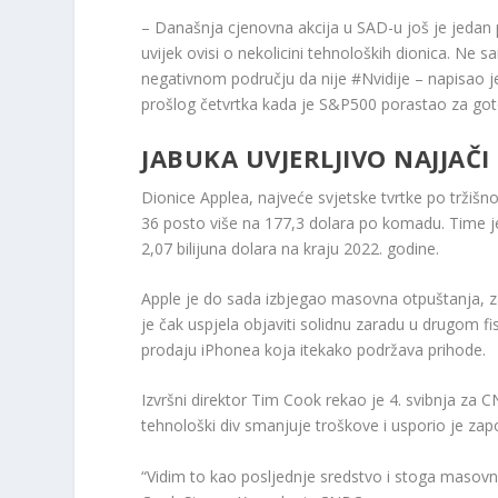
– Današnja cjenovna akcija u SAD-u još je jedan 
uvijek ovisi o nekolicini tehnoloških dionica. N
negativnom području da nije #Nvidije – napisao j
prošlog četvrtka kada je S&P500 porastao za got
JABUKA UVJERLJIVO NAJJAČI
Dionice Applea, najveće svjetske tvrtke po tržišno
36 posto više na 177,3 dolara po komadu. Time je 
2,07 bilijuna dolara na kraju 2022. godine.
Apple je do sada izbjegao masovna otpuštanja, za 
je čak uspjela objaviti solidnu zaradu u drugom f
prodaju iPhonea koja itekako podržava prihode.
Izvršni direktor Tim Cook rekao je 4. svibnja za
tehnološki div smanjuje troškove i usporio je zap
“Vidim to kao posljednje sredstvo i stoga masov