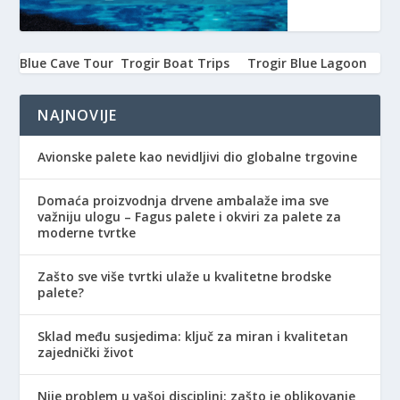
Blue Cave Tour
Trogir Boat Trips
Trogir Blue Lagoon
NAJNOVIJE
Avionske palete kao nevidljivi dio globalne trgovine
Domaća proizvodnja drvene ambalaže ima sve
važniju ulogu – Fagus palete i okviri za palete za
moderne tvrtke
Zašto sve više tvrtki ulaže u kvalitetne brodske
palete?
Sklad među susjedima: ključ za miran i kvalitetan
zajednički život
Nije problem u vašoj disciplini: zašto je oblikovanje