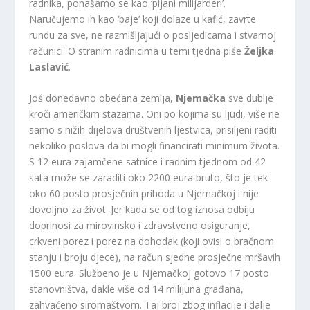
radnika, ponašamo se kao ‘pijani milijarderi’.
Naručujemo ih kao ‘baje’ koji dolaze u kafić, zavrte
rundu za sve, ne razmišljajući o posljedicama i stvarnoj
računici. O stranim radnicima u temi tjedna piše
Željka
Laslavić
.
Još donedavno obećana zemlja,
Njemačka
sve dublje
kroči američkim stazama. Oni po kojima su ljudi, više ne
samo s nižih dijelova društvenih ljestvica, prisiljeni raditi
nekoliko poslova da bi mogli financirati minimum života.
S 12 eura zajamčene satnice i radnim tjednom od 42
sata može se zaraditi oko 2200 eura bruto, što je tek
oko 60 posto prosječnih prihoda u Njemačkoj i nije
dovoljno za život. Jer kada se od tog iznosa odbiju
doprinosi za mirovinsko i zdravstveno osiguranje,
crkveni porez i porez na dohodak (koji ovisi o bračnom
stanju i broju djece), na račun sjedne prosječne mršavih
1500 eura. Službeno je u Njemačkoj gotovo 17 posto
stanovništva, dakle više od 14 milijuna građana,
zahvaćeno siromaštvom. Taj broj zbog inflacije i dalje