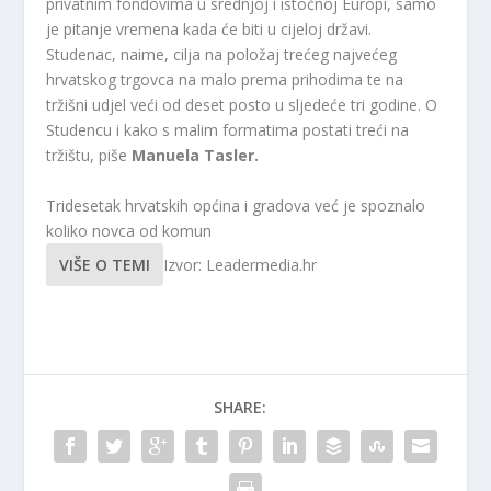
privatnim fondovima u srednjoj i istočnoj Europi, samo
je pitanje vremena kada će biti u cijeloj državi.
Studenac, naime, cilja na položaj trećeg najvećeg
hrvatskog trgovca na malo prema prihodima te na
tržišni udjel veći od deset posto u sljedeće tri godine. O
Studencu i kako s malim formatima postati treći na
tržištu, piše
Manuela Tasler.
Tridesetak hrvatskih općina i gradova već je spoznalo
koliko novca od komun
VIŠE O TEMI
Izvor: Leadermedia.hr
SHARE: