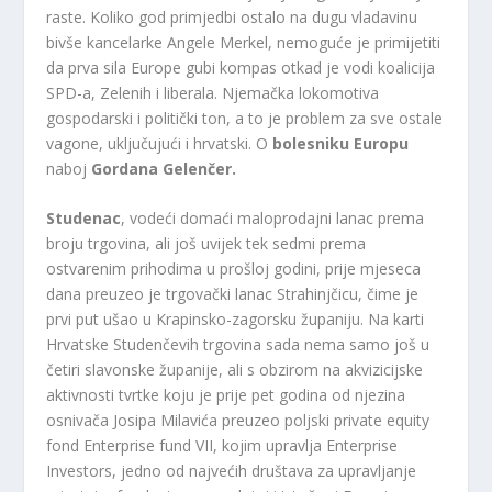
raste. Koliko god primjedbi ostalo na dugu vladavinu
bivše kancelarke Angele Merkel, nemoguće je primijetiti
da prva sila Europe gubi kompas otkad je vodi koalicija
SPD-a, Zelenih i liberala. Njemačka lokomotiva
gospodarski i politički ton, a to je problem za sve ostale
vagone, uključujući i hrvatski. O
bolesniku Europu
naboj
Gordana Gelenčer.
Studenac
, vodeći domaći maloprodajni lanac prema
broju trgovina, ali još uvijek tek sedmi prema
ostvarenim prihodima u prošloj godini, prije mjeseca
dana preuzeo je trgovački lanac Strahinjčicu, čime je
prvi put ušao u Krapinsko-zagorsku županiju. Na karti
Hrvatske Studenčevih trgovina sada nema samo još u
četiri slavonske županije, ali s obzirom na akvizicijske
aktivnosti tvrtke koju je prije pet godina od njezina
osnivača Josipa Milavića preuzeo poljski private equity
fond Enterprise fund VII, kojim upravlja Enterprise
Investors, jedno od najvećih društava za upravljanje