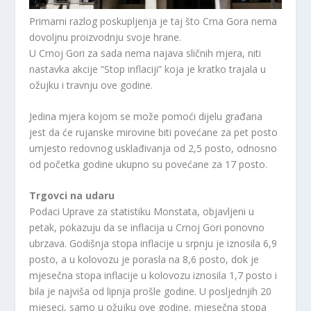
Primarni razlog poskupljenja je taj što Crna Gora nema
dovoljnu proizvodnju svoje hrane.
U Crnoj Gori za sada nema najava sličnih mjera, niti
nastavka akcije “Stop inflaciji” koja je kratko trajala u
ožujku i travnju ove godine.
Jedina mjera kojom se može pomoći dijelu građana
jest da će rujanske mirovine biti povećane za pet posto
umjesto redovnog usklađivanja od 2,5 posto, odnosno
od početka godine ukupno su povećane za 17 posto.
Trgovci na udaru
Podaci Uprave za statistiku Monstata, objavljeni u
petak, pokazuju da se inflacija u Crnoj Gori ponovno
ubrzava. Godišnja stopa inflacije u srpnju je iznosila 6,9
posto, a u kolovozu je porasla na 8,6 posto, dok je
mjesečna stopa inflacije u kolovozu iznosila 1,7 posto i
bila je najviša od lipnja prošle godine. U posljednjih 20
mjeseci, samo u ožujku ove godine, mjesečna stopa