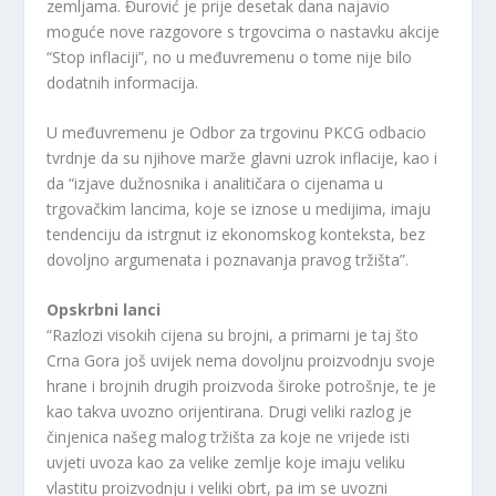
zemljama. Đurović je prije desetak dana najavio
moguće nove razgovore s trgovcima o nastavku akcije
“Stop inflaciji”, no u međuvremenu o tome nije bilo
dodatnih informacija.
U međuvremenu je Odbor za trgovinu PKCG odbacio
tvrdnje da su njihove marže glavni uzrok inflacije, kao i
da “izjave dužnosnika i analitičara o cijenama u
trgovačkim lancima, koje se iznose u medijima, imaju
tendenciju da istrgnut iz ekonomskog konteksta, bez
dovoljno argumenata i poznavanja pravog tržišta”.
Opskrbni lanci
“Razlozi visokih cijena su brojni, a primarni je taj što
Crna Gora još uvijek nema dovoljnu proizvodnju svoje
hrane i brojnih drugih proizvoda široke potrošnje, te je
kao takva uvozno orijentirana. Drugi veliki razlog je
činjenica našeg malog tržišta za koje ne vrijede isti
uvjeti uvoza kao za velike zemlje koje imaju veliku
vlastitu proizvodnju i veliki obrt, pa im se uvozni