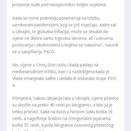
proizvodi nude pod neusporedivo boljim uvjetima.
Kada se tome pridodaju poremećaji na tržištu,
uzrokovani pandemijom, koji se još osjećaju, zatim rat
u Ukrajini, te globalna inflacija, može se shvatiti da
cijene ne diktira samo trgovina lancima, ali i uslovima
poslovanja i okolnostima u kojima se nalazimo”, navodi
se u saopštenju PKCG.
No, cijene u Crnoj Gori rastu i kada padaju na
međunarodnom tržištu, kao i u razdobljima kada je
Vlada smanjivala zalihe i ukidala ili snižavala stope PDV-
a.
Primjerice, nakon izbijanja rata u Ukrajini, cijene pšenice
su skočile na preko 40 centi po kilogramu, a bilo ju je
teško pronaći. Sada na burzi u Novom Sadu košta 16
centi, a najjeftinije brašno na crnogorskim pijacama
košta 55 centi, a pola kilograma osnovnog pšeničnog