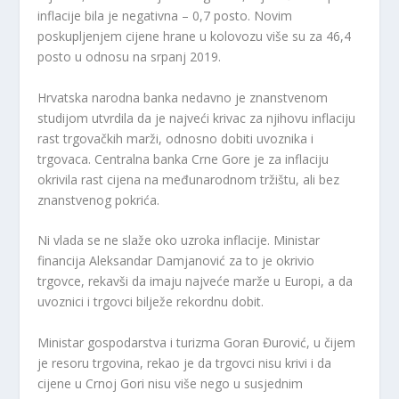
inflacije bila je negativna – 0,7 posto. Novim
poskupljenjem cijene hrane u kolovozu više su za 46,4
posto u odnosu na srpanj 2019.
Hrvatska narodna banka nedavno je znanstvenom
studijom utvrdila da je najveći krivac za njihovu inflaciju
rast trgovačkih marži, odnosno dobiti uvoznika i
trgovaca. Centralna banka Crne Gore je za inflaciju
okrivila rast cijena na međunarodnom tržištu, ali bez
znanstvenog pokrića.
Ni vlada se ne slaže oko uzroka inflacije. Ministar
financija Aleksandar Damjanović za to je okrivio
trgovce, rekavši da imaju najveće marže u Europi, a da
uvoznici i trgovci bilježe rekordnu dobit.
Ministar gospodarstva i turizma Goran Đurović, u čijem
je resoru trgovina, rekao je da trgovci nisu krivi i da
cijene u Crnoj Gori nisu više nego u susjednim