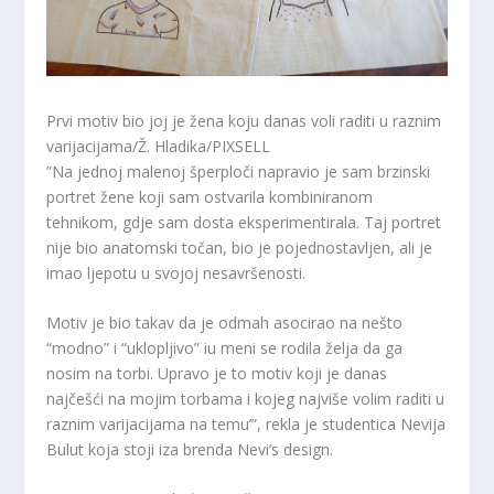
Prvi motiv bio joj je žena koju danas voli raditi u raznim
varijacijama/Ž. Hladika/PIXSELL
”Na jednoj malenoj šperploči napravio je sam brzinski
portret žene koji sam ostvarila kombiniranom
tehnikom, gdje sam dosta eksperimentirala. Taj portret
nije bio anatomski točan, bio je pojednostavljen, ali je
imao ljepotu u svojoj nesavršenosti.
Motiv je bio takav da je odmah asocirao na nešto
“modno” i “uklopljivo” iu meni se rodila želja da ga
nosim na torbi. Upravo je to motiv koji je danas
najčešći na mojim torbama i kojeg najviše volim raditi u
raznim varijacijama na temu’”, rekla je studentica Nevija
Bulut koja stoji iza brenda Nevi’s design.