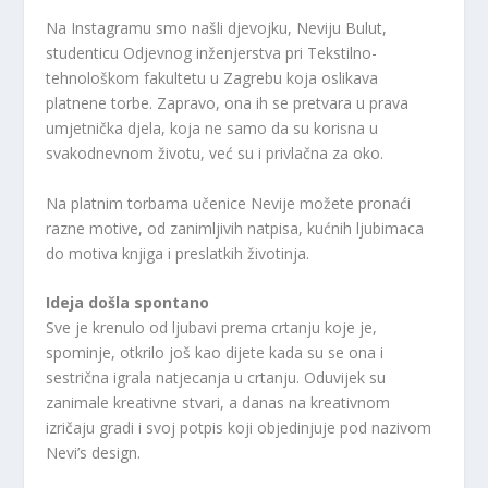
Na Instagramu smo našli djevojku, Neviju Bulut,
studenticu Odjevnog inženjerstva pri Tekstilno-
tehnološkom fakultetu u Zagrebu koja oslikava
platnene torbe. Zapravo, ona ih se pretvara u prava
umjetnička djela, koja ne samo da su korisna u
svakodnevnom životu, već su i privlačna za oko.
Na platnim torbama učenice Nevije možete pronaći
razne motive, od zanimljivih natpisa, kućnih ljubimaca
do motiva knjiga i preslatkih životinja.
Ideja došla spontano
Sve je krenulo od ljubavi prema crtanju koje je,
spominje, otkrilo još kao dijete kada su se ona i
sestrična igrala natjecanja u crtanju. Oduvijek su
zanimale kreativne stvari, a danas na kreativnom
izričaju gradi i svoj potpis koji objedinjuje pod nazivom
Nevi’s design.