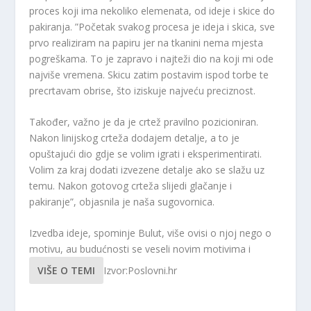
proces koji ima nekoliko elemenata, od ideje i skice do
pakiranja. ”Početak svakog procesa je ideja i skica, sve
prvo realiziram na papiru jer na tkanini nema mjesta
pogreškama. To je zapravo i najteži dio na koji mi ode
najviše vremena. Skicu zatim postavim ispod torbe te
precrtavam obrise, što iziskuje najveću preciznost.
Također, važno je da je crtež pravilno pozicioniran.
Nakon linijskog crteža dodajem detalje, a to je
opuštajući dio gdje se volim igrati i eksperimentirati.
Volim za kraj dodati izvezene detalje ako se slažu uz
temu. Nakon gotovog crteža slijedi glačanje i
pakiranje”, objasnila je naša sugovornica.
Izvedba ideje, spominje Bulut, više ovisi o njoj nego o
motivu, au budućnosti se veseli novim motivima i
VIŠE O TEMI
Izvor:Poslovni.hr