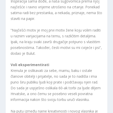
Inspiracija sama dođe, a naša sugovornica prema njoj
najčešće i ravno vrijeme utrošeno na crtanje. Ponekad
satima radi bez prestanka, a nekada, priznaje, nema što
staviti na papir.
”Najčešći motiv je moj prvi motiv žene koju volim raditi
u raznim varijacijama na temu, s različitim detaljima.
Ipak, na kraju svaki završi drugačije potpuno s vlastitim
posebnostima. Također, česti motivi su mi cvijeće i psi”,
dodao je Bulut.
Voli eksperimentirati
Krenula je oslikavati za sebe, mamu, baku i ostale
članove obitelji i prijatelje, no sada je to nadišla i ima
puno širu publiku ljudi koji prate i podržavaju njen rad.
Do sada je uspješno oslikala 60-ak torbi za ljude diljem
Hrvatske, a ono čemu se posebno veseli povratna
informacija nakon što svoju torbu uruči vlasniku.
Na putu između njene kreativnosti i novog vlasnika je