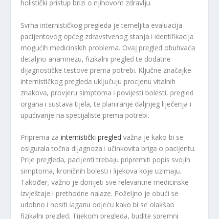
holistički pristup brizi o njihovom zdravlju.
Svrha internističkog pregleda je temeljita evaluacija
pacijentovog općeg zdravstvenog stanja i identifikacija
mogućih medicinskih problema. Ovaj pregled obuhvaća
detaljno anamnezu, fizikalni pregled te dodatne
dijagnostičke testove prema potrebi. Ključne značajke
internističkog pregleda uključuju procjenu vitalnih
znakova, provjeru simptoma i povijesti bolesti, pregled
organa i sustava tijela, te planiranje daljnjeg liječenja i
upućivanje na specijaliste prema potrebi.
Priprema za
internistički pregled
važna je kako bi se
osigurala točna dijagnoza i učinkovita briga o pacijentu.
Prije pregleda, pacijenti trebaju pripremiti popis svojih
simptoma, kroničnih bolesti i lijekova koje uzimaju.
Također, važno je donijeti sve relevantne medicinske
izvještaje i prethodne nalaze. Poželjno je obući se
udobno i nositi laganu odjeću kako bi se olakšao
fizikalni pregled. Tijekom pregleda, budite spremni