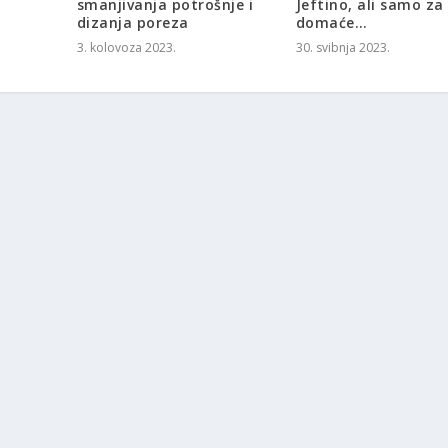
smanjivanja potrošnje i
Jeftino, ali samo za
dizanja poreza
domaće…
3. kolovoza 2023.
30. svibnja 2023.