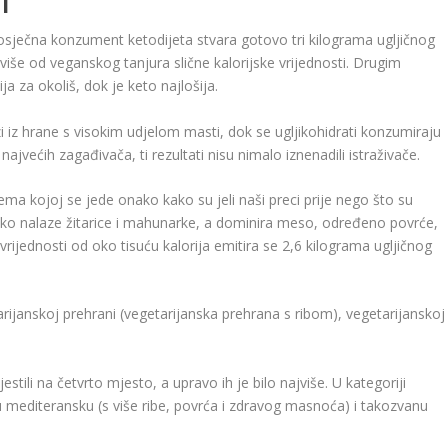
I
osječna konzument ketodijeta stvara gotovo tri kilograma ugljičnog
a više od veganskog tanjura slične kalorijske vrijednosti. Drugim
ja za okoliš, dok je keto najlošija.
 iz hrane s visokim udjelom masti, dok se ugljikohidrati konzumiraju
jvećih zagađivača, ti rezultati nisu nimalo iznenadili istraživače.
ema kojoj se jede onako kako su jeli naši preci prije nego što su
ijetko nalaze žitarice i mahunarke, a dominira meso, određeno povrće,
vrijednosti od oko tisuću kalorija emitira se 2,6 kilograma ugljičnog
rijanskoj prehrani (vegetarijanska prehrana s ribom), vegetarijanskoj 
stili na četvrto mjesto, a upravo ih je bilo najviše. U kategoriji
ju mediteransku (s više ribe, povrća i zdravog masnoća) i takozvanu