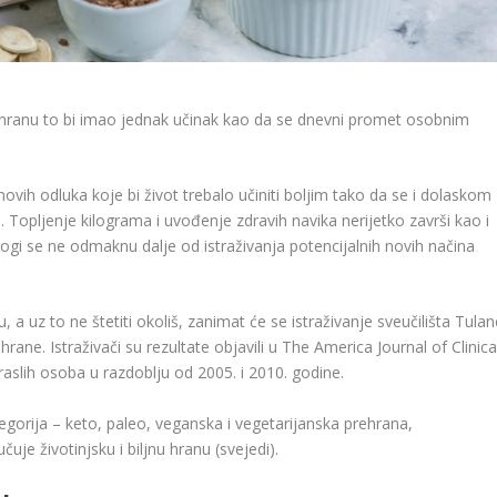
rehranu to bi imao jednak učinak kao da se dnevni promet osobnim
ovih odluka koje bi život trebalo učiniti boljim tako da se i dolaskom
. Topljenje kilograma i uvođenje zdravih navika nerijetko završi kao i
i se ne odmaknu dalje od istraživanja potencijalnih novih načina
, a uz to ne štetiti okoliš, zanimat će se istraživanje sveučilišta Tula
ehrane. Istraživači su rezultate objavili u The America Journal of Clinica
draslih osoba u razdoblju od 2005. i 2010. godine.
ategorija – keto, paleo, veganska i vegetarijanska prehrana,
čuje životinjsku i biljnu hranu (svejedi).