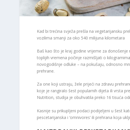
Kad bi trećina svježa prešla na vegetarijansku p
vozilima smanji za oko 540 milijuna kilometara
Baš kao što je kraj godine vrijeme za donošenje n
toplijih vremena počinje razmišljati o kilogramima
novogodišnje odluke – na pokušaju, odnosno mnog
prehrane.
Za one koji ustraju, žele prijeći na zdravu prehranu
koje je rangiralo šest popularnih dijeta ili vrsta pr
Nutrition, studija je obuhvatila preko 16 tisuća o
Kasnije su prikupljeni podaci podijeljeni u šest k
pescetarijanska i ‘omnivores’ ili prehrana koja uklju