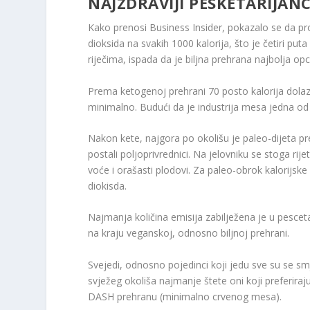
NAJZDRAVIJI PESKETARIJANC
Kako prenosi Business Insider, pokazalo se da pr
dioksida na svakih 1000 kalorija, što je četiri put
riječima, ispada da je biljna prehrana najbolja opci
Prema ketogenoj prehrani 70 posto kalorija dolazi
minimalno. Budući da je industrija mesa jedna od na
Nakon kete, najgora po okolišu je paleo-dijeta pr
postali poljoprivrednici. Na jelovniku se stoga r
voće i orašasti plodovi. Za paleo-obrok kalorijske 
diokisda.
Najmanja količina emisija zabilježena je u pesceta
na kraju veganskoj, odnosno biljnoj prehrani.
Svejedi, odnosno pojedinci koji jedu sve su se smje
svježeg okoliša najmanje štete oni koji preferira
DASH prehranu (minimalno crvenog mesa).