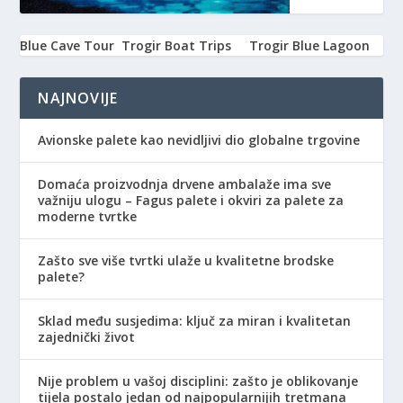
Blue Cave Tour
Trogir Boat Trips
Trogir Blue Lagoon
NAJNOVIJE
Avionske palete kao nevidljivi dio globalne trgovine
Domaća proizvodnja drvene ambalaže ima sve
važniju ulogu – Fagus palete i okviri za palete za
moderne tvrtke
Zašto sve više tvrtki ulaže u kvalitetne brodske
palete?
Sklad među susjedima: ključ za miran i kvalitetan
zajednički život
Nije problem u vašoj disciplini: zašto je oblikovanje
tijela postalo jedan od najpopularnijih tretmana