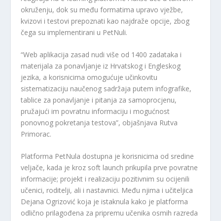
okruženju, dok su među formatima upravo vježbe,
kvizovi i testovi prepoznati kao najdraže opcije, zbog
čega su implementirani u PetNuli.
“Web aplikacija zasad nudi više od 1400 zadataka i
materijala za ponavljanje iz Hrvatskog i Engleskog
jezika, a korisnicima omogućuje učinkovitu
sistematizaciju naučenog sadržaja putem infografike,
tablice za ponavljanje i pitanja za samoprocjenu,
pružajući im povratnu informaciju i mogućnost
ponovnog pokretanja testova”, objašnjava Rutva
Primorac.
Platforma PetNula dostupna je korisnicima od sredine
veljače, kada je kroz soft launch prikupila prve povratne
informacije; projekt i realizaciju pozitivnim su ocijenili
učenici, roditelji, ali i nastavnici. Među njima i učiteljica
Dejana Ogrizović koja je istaknula kako je platforma
odlično prilagođena za pripremu učenika osmih razreda