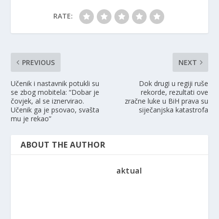
RATE:
PREVIOUS
NEXT
Učenik i nastavnik potukli su
Dok drugi u regiji ruše
se zbog mobitela: “Dobar je
rekorde, rezultati ove
čovjek, al se iznervirao.
zračne luke u BiH prava su
Učenik ga je psovao, svašta
siječanjska katastrofa
mu je rekao”
ABOUT THE AUTHOR
aktual