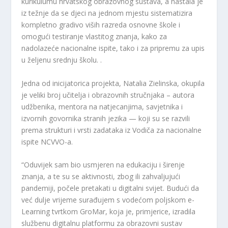
kurikulumu hrvatskog obrazovnog sustava, a nastala je
iz težnje da se djeci na jednom mjestu sistematizira
kompletno gradivo viših razreda osnovne škole i
omogući testiranje vlastitog znanja, kako za
nadolazeće nacionalne ispite, tako i za pripremu za upis
u željenu srednju školu. .
Jedna od inicijatorica projekta, Natalia Zielinska, okupila
je veliki broj učitelja i obrazovnih stručnjaka – autora
udžbenika, mentora na natjecanjima, savjetnika i
izvornih govornika stranih jezika — koji su se razvili
prema strukturi i vrsti zadataka iz Vodiča za nacionalne
ispite NCVVO-a.
“Oduvijek sam bio usmjeren na edukaciju i širenje
znanja, a te su se aktivnosti, zbog ili zahvaljujući
pandemiji, počele pretakati u digitalni svijet. Budući da
već dulje vrijeme surađujem s vodećom poljskom e-
Learning tvrtkom GroMar, koja je, primjerice, izradila
službenu digitalnu platformu za obrazovni sustav