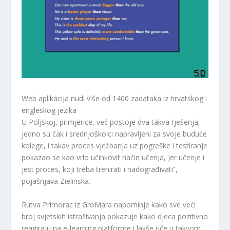
Web aplikacija nudi više od 1400 zadataka iz hrvatskog i
engleskog jezika
U Poljskoj, primjerice, već postoje dva takva rješenja;
jedno su čak i srednjoškolci napravljeni za svoje buduće
kolege, i takav proces vježbanja uz pogreške i testiranje
pokazao se kao vrlo učinkovit način učenja, jer učenje i
jest proces, koji treba trenirati i nadograđivati”,
pojašnjava Zielinska.
Rutva Primorac iz GroMara napominje kako sve veći
broj svjetskih istraživanja pokazuje kako djeca pozitivno
reagiraju na e-learning platforme i lakše uče u takvom