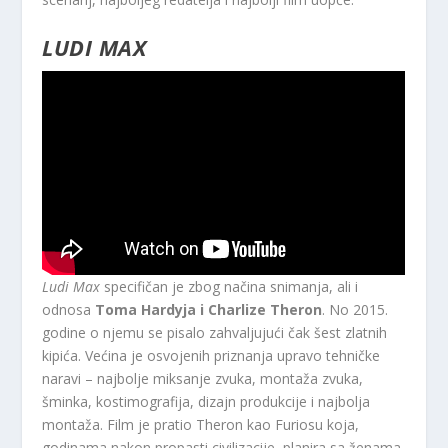
LUDI MAX
Ludi Max
specifičan je zbog načina snimanja, ali i
odnosa
Toma Hardyja i Charlize Theron
. No 2015.
godine o njemu se pisalo zahvaljujući čak šest zlatnih
kipića. Većina je osvojenih priznanja upravo tehničke
naravi – najbolje miksanje zvuka, montaža zvuka,
šminka, kostimografija, dizajn produkcije i najbolja
montaža. Film je pratio Theron kao Furiosu koja,
godinama nakon propasti civilizacije, planira sa ženama