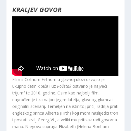
KRALJEV GOVOR
Film s Colinom Firthom u glavnoj ulozi osvojio je
ukupno četiri kipića i uz
Početak
ostvario je najveći
trijumf te 2010. godine. Osim kao najbolji film,
nagrađen je i za najboljeg redatelja, glavnog glumca i
originalni scenarij. Temeljen na istinitoj priči, radnja prati
engleskog princa Alberta (Firth) koji mora naslijediti tron
​​i postati kralj Georg VI., a veliki mu pritisak radi govorna
mana. Njegova supruga Elizabeth (Helena Bonham