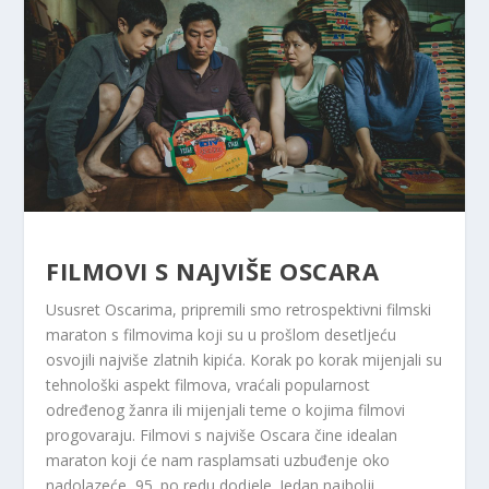
FILMOVI S NAJVIŠE OSCARA
Ususret Oscarima, pripremili smo retrospektivni filmski
maraton s filmovima koji su u prošlom desetljeću
osvojili najviše zlatnih kipića. Korak po korak mijenjali su
tehnološki aspekt filmova, vraćali popularnost
određenog žanra ili mijenjali teme o kojima filmovi
progovaraju. Filmovi s najviše Oscara čine idealan
maraton koji će nam rasplamsati uzbuđenje oko
nadolazeće, 95. po redu dodjele. Jedan najbolji