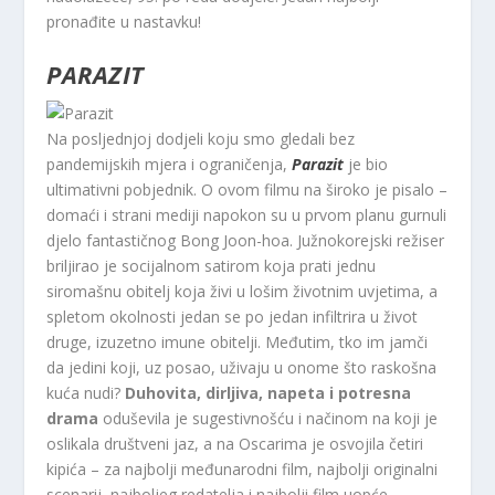
pronađite u nastavku!
PARAZIT
Na posljednjoj dodjeli koju smo gledali bez
pandemijskih mjera i ograničenja,
Parazit
je bio
ultimativni pobjednik. O ovom filmu na široko je pisalo –
domaći i strani mediji napokon su u prvom planu gurnuli
djelo fantastičnog Bong Joon-hoa. Južnokorejski režiser
briljirao je socijalnom satirom koja prati jednu
siromašnu obitelj koja živi u lošim životnim uvjetima, a
spletom okolnosti jedan se po jedan infiltrira u život
druge, izuzetno imune obitelji. Međutim, tko im jamči
da jedini koji, uz posao, uživaju u onome što raskošna
kuća nudi?
Duhovita, dirljiva, napeta i potresna
drama
oduševila je sugestivnošću i načinom na koji je
oslikala društveni jaz, a na Oscarima je osvojila četiri
kipića – za najbolji međunarodni film, najbolji originalni
scenarij, najboljeg redatelja i najbolji film uopće.