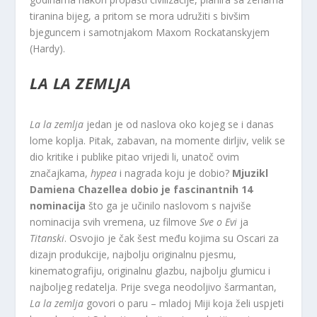
tiranina bijeg, a pritom se mora udružiti s bivšim
bjeguncem i samotnjakom Maxom Rockatanskyjem
(Hardy).
LA LA ZEMLJA
La la zemlja
jedan je od naslova oko kojeg se i danas
lome koplja. Pitak, zabavan, na momente dirljiv, velik se
dio kritike i publike pitao vrijedi li, unatoč ovim
značajkama,
hypea
i nagrada koju je dobio?
Mjuzikl
Damiena Chazellea dobio je fascinantnih 14
nominacija
što ga je učinilo naslovom s najviše
nominacija svih vremena, uz filmove
Sve o Evi
ja
Titanski
. Osvojio je čak šest među kojima su Oscari za
dizajn produkcije, najbolju originalnu pjesmu,
kinematografiju, originalnu glazbu, najbolju glumicu i
najboljeg redatelja. Prije svega neodoljivo šarmantan,
La la zemlja
govori o paru – mladoj Miji koja želi uspjeti