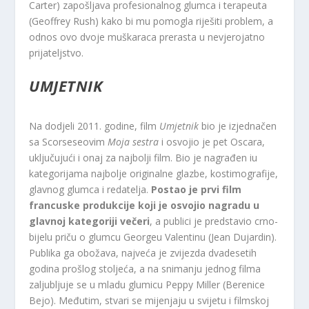
Carter) zapošljava profesionalnog glumca i terapeuta
(Geoffrey Rush) kako bi mu pomogla riješiti problem, a
odnos ovo dvoje muškaraca prerasta u nevjerojatno
prijateljstvo.
UMJETNIK
Na dodjeli 2011. godine, film
Umjetnik
bio je izjednačen
sa Scorseseovim
Moja sestra
i osvojio je pet Oscara,
uključujući i onaj za najbolji film. Bio je nagrađen iu
kategorijama najbolje originalne glazbe, kostimografije,
glavnog glumca i redatelja.
Postao je prvi film
francuske produkcije koji je osvojio nagradu u
glavnoj kategoriji večeri
, a publici je predstavio crno-
bijelu priču o glumcu Georgeu Valentinu (Jean Dujardin).
Publika ga obožava, najveća je zvijezda dvadesetih
godina prošlog stoljeća, a na snimanju jednog filma
zaljubljuje se u mladu glumicu Peppy Miller (Berenice
Bejo). Međutim, stvari se mijenjaju u svijetu i filmskoj