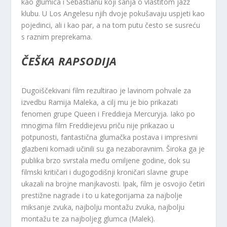
kao glumica i Sebastianu koji sanja o vlastitom jazz
klubu. U Los Angelesu njih dvoje pokušavaju uspjeti kao
pojedinci, ali i kao par, a na tom putu često se susreću
s raznim preprekama.
ČEŠKA RAPSODIJA
Dugoiščekivani film rezultirao je lavinom pohvale za
izvedbu Ramija Maleka, a cilj mu je bio prikazati
fenomen grupe Queen i Freddieja Mercuryja. Iako po
mnogima film Freddiejevu priču nije prikazao u
potpunosti, fantastična glumačka postava i impresivni
glazbeni komadi učinili su ga nezaboravnim. Široka ga je
publika brzo svrstala među omiljene godine, dok su
filmski kritičari i dugogodišnji kroničari slavne grupe
ukazali na brojne manjkavosti. Ipak, film je osvojio četiri
prestižne nagrade i to u kategorijama za najbolje
miksanje zvuka, najbolju montažu zvuka, najbolju
montažu te za najboljeg glumca (Malek).