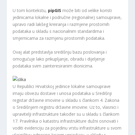
U tom kontekstu,
pipGIS
može biti od velike koristi
jedinicama lokalne i područne (regionalne) samouprave,
upravo radi lakšeg kreiranja i razmjene prostornih
podataka u skladu s nacionalnim standardima i
smjernicama za razmjenu prostornih podataka.
Ovaj alat predstavlja središnju bazu poslovanja i
omogućuje lako prikupljanje, obradu i dijeljenje
podataka svim zainteresiranim dionicima.
U Republici Hrvatskoj jedinice lokalne samouprave
imaju obvezu dostave i unosa podataka u Središnji
registar državne imovine u skladu s člankom 4. Zakona
o Središnjem registru državne imovine. Uz to, vlasnici i
upravitelji infrastrukture također su u skladu s člankom
17. Pravilnika o katastru infrastrukture dužni osnovati i
voditi evidenciju za pojedinu vrstu infrastrukture u svom
vlasništvu odnosno kojom upravljaju, u skladu s