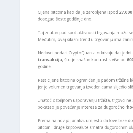
Cijena bitcoina kao da je zarobljena ispod
27.000
dosegao šestogodišnje dno.
Taj znatan pad spot aktivnosti trgovanja može s
Međutim, ovaj silazni trend u trgovanju ima zani
Nedavni podaci CryptoQuanta otkrivaju da tjedni
transakcija
, što je snažan kontrast s više od
60
godine.
Rast cijene bitcoina ograničen je padom tržišne li
jer je volumen trgovanja izvedenicama slijedio s
Unatoč ozbiljnom usporavanju tržišta, trgovci ne
pokazao je povećanje interesa za dugoročno
‘ho
Prema najnovijoj analizi, umjesto da love brze do
bitcoin i druge kriptovalute smatra dugoročnim ul