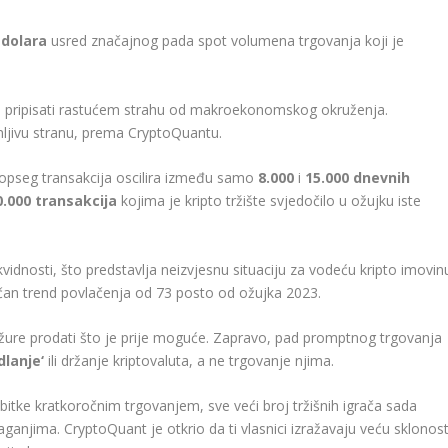
 dolara
usred značajnog pada spot volumena trgovanja koji je
e pripisati rastućem strahu od makroekonomskog okruženja.
mljivu stranu, prema CryptoQuantu.
 opseg transakcija oscilira između samo
8.000
i
15.000 dnevnih
0.000 transakcija
kojima je kripto tržište svjedočilo u ožujku iste
kvidnosti, što predstavlja neizvjesnu situaciju za vodeću kripto imovin
ličan trend povlačenja od 73 posto od ožujka 2023.
 žure prodati što je prije moguće. Zapravo, pad promptnog trgovanja
dlanje‘
ili držanje kriptovaluta, a ne trgovanje njima.
bitke kratkoročnim trgovanjem, sve veći broj tržišnih igrača sada
aganjima. CryptoQuant je otkrio da ti vlasnici izražavaju veću sklonos