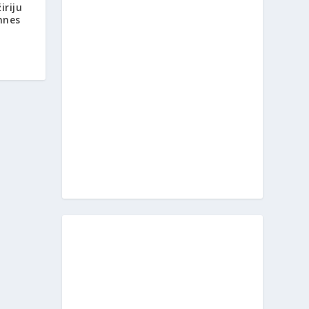
iriju
nnes