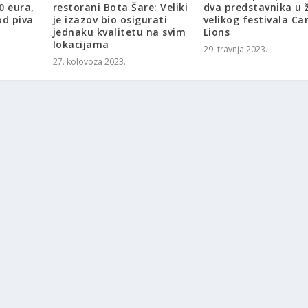
0 eura,
restorani Bota Šare: Veliki
dva predstavnika u ž
od piva
je izazov bio osigurati
velikog festivala Ca
jednaku kvalitetu na svim
Lions
lokacijama
29. travnja 2023.
27. kolovoza 2023.