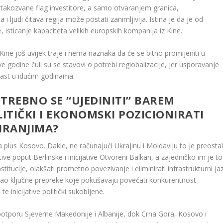
 takozvane flag investitore, a samo otvaranjem granica,
judi čitava regija može postati zanimljivija. Istina je da je od
e, isticanje kapaciteta velikih europskih kompanija iz Kine.
Kine još uvijek traje i nema naznaka da će se bitno promijeniti u
godine čuli su se stavovi o potrebi reglobalizacije, jer usporavanje
 rast u idućim godinama.
OTREBNO SE “UJEDINITI” BAREM
TIČKI I EKONOMSKI POZICIONIRATI
IRANJIMA?
lus Kosovo. Dakle, ne računajući Ukrajinu i Moldaviju to je preostal
ative poput Berlinske i inicijative Otvoreni Balkan, a zajedničko im je to
nstitucije, olakšati prometno povezivanje i eliminirati infrastrukturni ja
 kao ključne prepreke koje pokušavaju povećati konkurentnost
 inicijative politički sukobljene.
z potporu Sjeverne Makedonije i Albanije, dok Crna Gora, Kosovo i