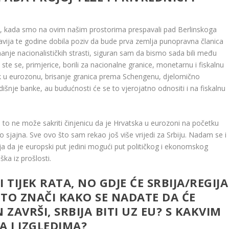
ne, kada smo na ovim našim prostorima prespavali pad Berlinskoga
oslavija te godine dobila poziv da bude prva zemlja punopravna članica
manje nacionalističkih strasti, siguran sam da bismo sada bili među
ste se, primjerice, borili za nacionalne granice, monetarnu i fiskalnu
zak u eurozonu, brisanje granica prema Schengenu, djelomično
šnje banke, au budućnosti će se to vjerojatno odnositi i na fiskalnu
 to ne može sakriti činjenicu da je Hrvatska u eurozoni na početku
o sjajna. Sve ovo što sam rekao još više vrijedi za Srbiju. Nadam se i
ja da je europski put jedini mogući put političkog i ekonomskog
ka iz prošlosti.
 TIJEK RATA, NO GDJE ĆE SRBIJA/REGIJA
 TO ZNAČI KAKO SE NADATE DA ĆE
AVRŠI, SRBIJA BITI UZ EU? S KAKVIM
 I IZGLEDIMA?