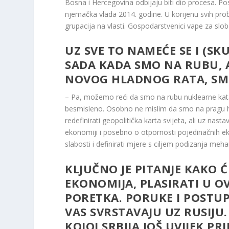
Bosna i Hercegovina odbijaju biti dio procesa. Posl
njemačka vlada 2014. godine. U korijenu svih proble
grupacija na vlasti. Gospodarstvenici vape za slob
UZ SVE TO NAMEĆE SE I (SK
SADA KADA SMO NA RUBU, 
NOVOG HLADNOG RATA, SM
– Pa, možemo reći da smo na rubu nuklearne katas
besmisleno. Osobno ne mislim da smo na pragu h
redefinirati geopolitička karta svijeta, ali uz na
ekonomiji i posebno o otpornosti pojedinačnih e
slabosti i definirati mjere s ciljem podizanja meh
KLJUČNO JE PITANJE KAKO Ć
EKONOMIJA, PLASIRATI U O
PORETKA. PORUKE I POSTU
VAS SVRSTAVAJU UZ RUSIJU.
KOJOJ SRBIJA JOŠ UVIJEK PRI