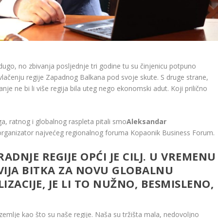
 dugo, no zbivanja posljednje tri godine tu su činjenicu potpuno
rivlačenju regije Zapadnog Balkana pod svoje skute. S druge strane,
tanje ne bi li više regija bila uteg nego ekonomski adut. Koji prilično
a, ratnog i globalnog raspleta pitali smo
Aleksandar
 organizator najvećeg regionalnog foruma Kopaonik Business Forum.
ADNJE REGIJE OPĆI JE CILJ. U VREMENU
VIJA BITKA ZA NOVU GLOBALNU
ZACIJE, JE LI TO NUŽNO, BESMISLENO,
 zemlje kao što su naše regije. Naša su tržišta mala, nedovoljno