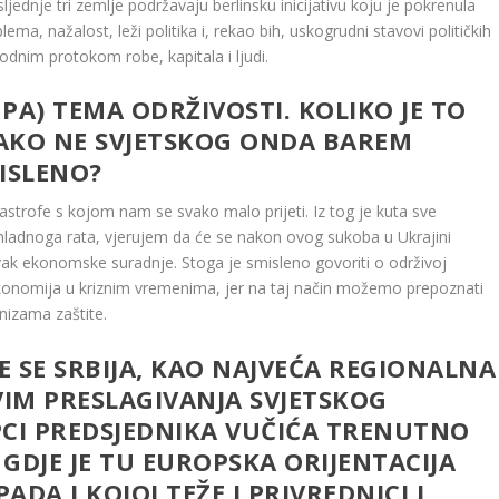
jednje tri zemlje podržavaju berlinsku inicijativu koju je pokrenula
ma, nažalost, leži politika i, rekao bih, uskogrudni stavovi političkih
odnim protokom robe, kapitala i ljudi.
UPA) TEMA ODRŽIVOSTI. KOLIKO JE TO
AKO NE SVJETSKOG ONDA BAREM
ISLENO?
trofe s kojom nam se svako malo prijeti. Iz tog je kuta sve
ladnoga rata, vjerujem da će se nakon ovog sukoba u Ukrajini
stavak ekonomske suradnje. Stoga je smisleno govoriti o održivoj
konomija u kriznim vremenima, jer na taj način možemo prepoznati
anizama zaštite.
E SE SRBIJA, KAO NAJVEĆA REGIONALNA
VIM PRESLAGIVANJA SVJETSKOG
PCI PREDSJEDNIKA VUČIĆA TRENUTNO
 GDJE JE TU EUROPSKA ORIJENTACIJA
PADA I KOJOJ TEŽE I PRIVREDNICI I