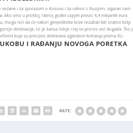
eze vezane i za sporazum o Kosovu i za odnos s Rusijom, siguran sam
a. Ako smo u prošloj, ratnoj godini uspjeli privući 4,4 milijarde eura
ngu, mogu reći da će nakon geopolitičke krize rezultati biti znatno bolji.
sigurnije destinacije, to je šansa Srbije i taj se proces već događa. Što 
 reformi koje su precizno definirane agendom kretanja prema EU.
SUKOBU I RAĐANJU NOVOGA PORETKA
RATE: