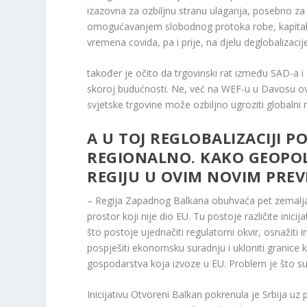
izazovna za ozbiljnu stranu ulaganja, posebno za
omogućavanjem slobodnog protoka robe, kapitala i l
vremena covida, pa i prije, na djelu deglobalizacij
također je očito da trgovinski rat između SAD-a i 
skoroj budućnosti. Ne, već na WEF-u u Davosu ove 
svjetske trgovine može ozbiljno ugroziti globalni
A U TOJ REGLOBALIZACIJI P
REGIONALNO. KAKO GEOPOLI
REGIJU U OVIM NOVIM PREV
– Regija Zapadnog Balkana obuhvaća pet zemalja p
prostor koji nije dio EU. Tu postoje različite inicij
što postoje ujednačiti regulatorni okvir, osnažiti i
pospješiti ekonomsku suradnju i ukloniti granice
gospodarstva koja izvoze u EU. Problem je što su te
Inicijativu Otvoreni Balkan pokrenula je Srbija u