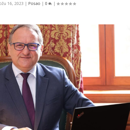
ožu 16, 2023
|
Posao
|
0
|