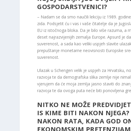
GOSPODARSTVENICI?
– Nadam se da smo naučili lekciju iz 1989. godi
zida. Podsjetit ću i vas i vaše čitatelje da je Jug
EU iz istočnoga bloka. Da je bilo više razuma, a 
deset najrazvijenijih zemalja Europe. Apsurd je da 
suverenost, a sada kao veliki uspjeh slavite ula
prepuštanje monetarne neovisnosti Europske sredi
suverenost.
Ulazak u Schengen velik je uspjeh za Hrvatsku, no
razvoja te da demografska slika zemlje nije nimal
vjerujem da će moja zemlja jasno staviti do znan
razvoja te da ovoga puta neće biti ponovljena greš
NITKO NE MOŽE PREDVIDJETI
IS KIME BITI NAKON NJEGA?
NAKON RATA, KADA GOD ON Z
EKONOMSKIM PRETENZIJAMA