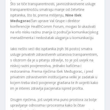
Što se tiče transparentnosti, javnozdravstvene usluge
transparentnošću smatraju manje od četvrtine
ispitanika, što bi, prema mišljenju,
Nine Išek
Međugorac
član uprave Val Grupe i direktor
konferencije HealthComm Forum, mogao bi ukazivati ​​
na vrlo nisku razinu znanja iz područja komunikacijskog
menadžmenta i nedostatak ulaganja u komunikaciju.
Iako nešto veći dio ispitanika (njih 36 posto) smatra
usluge privatnih zdravstvenih ustanova transparentnim,
s obzirom da je u pitanju zdravlje, to je još uvijek na
niskoj razini povjerenstva, jednako kafićima i
restoranima. Prema riječima Išek Međugorac, i pred
privatnim zdravstvenim institucijama veliki je zadatak u
kojem treba steći povjerenje građana te ih uvjeriti kako
im je interes zdravlja pacijenata ispred profita.
Drugim riječima, još uvijek ima puno prostora za bolje
upravljanje odnosima i procesima kako bi čitav