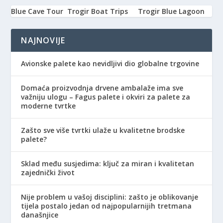
Blue Cave Tour
Trogir Boat Trips
Trogir Blue Lagoon
NAJNOVIJE
Avionske palete kao nevidljivi dio globalne trgovine
Domaća proizvodnja drvene ambalaže ima sve
važniju ulogu – Fagus palete i okviri za palete za
moderne tvrtke
Zašto sve više tvrtki ulaže u kvalitetne brodske
palete?
Sklad među susjedima: ključ za miran i kvalitetan
zajednički život
Nije problem u vašoj disciplini: zašto je oblikovanje
tijela postalo jedan od najpopularnijih tretmana
današnjice