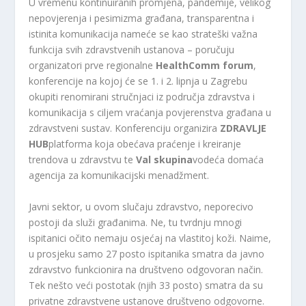
U vremenu kontinuiranih promjena, pandemije, velikog
nepovjerenja i pesimizma građana, transparentna i
istinita komunikacija nameće se kao strateški važna
funkcija svih zdravstvenih ustanova – poručuju
organizatori prve regionalne
HealthComm forum
,
konferencije na kojoj će se 1. i 2. lipnja u Zagrebu
okupiti renomirani stručnjaci iz područja zdravstva i
komunikacija s ciljem vraćanja povjerenstva građana u
zdravstveni sustav. Konferenciju organizira
ZDRAVLJE
HUB
platforma koja obećava praćenje i kreiranje
trendova u zdravstvu te
Val skupina
vodeća domaća
agencija za komunikacijski menadžment.
Javni sektor, u ovom slučaju zdravstvo, neporecivo
postoji da služi građanima. Ne, tu tvrdnju mnogi
ispitanici očito nemaju osjećaj na vlastitoj koži. Naime,
u prosjeku samo 27 posto ispitanika smatra da javno
zdravstvo funkcionira na društveno odgovoran način.
Tek nešto veći postotak (njih 33 posto) smatra da su
privatne zdravstvene ustanove društveno odgovorne.