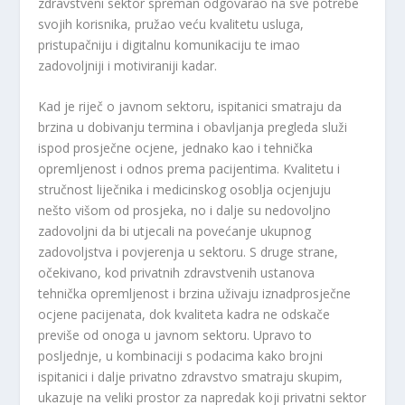
zdravstveni sektor spreman odgovarao na sve potrebe
svojih korisnika, pružao veću kvalitetu usluga,
pristupačniju i digitalnu komunikaciju te imao
zadovoljniji i motiviraniji kadar.
Kad je riječ o javnom sektoru, ispitanici smatraju da
brzina u dobivanju termina i obavljanja pregleda služi
ispod prosječne ocjene, jednako kao i tehnička
opremljenost i odnos prema pacijentima. Kvalitetu i
stručnost liječnika i medicinskog osoblja ocjenjuju
nešto višom od prosjeka, no i dalje su nedovoljno
zadovoljni da bi utjecali na povećanje ukupnog
zadovoljstva i povjerenja u sektoru. S druge strane,
očekivano, kod privatnih zdravstvenih ustanova
tehnička opremljenost i brzina uživaju iznadprosječne
ocjene pacijenata, dok kvaliteta kadra ne odskače
previše od onoga u javnom sektoru. Upravo to
posljednje, u kombinaciji s podacima kako brojni
ispitanici i dalje privatno zdravstvo smatraju skupim,
ukazuje na veliki prostor za napredak koji privatni sektor