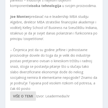
panelisti – industrije s najvišim udjelom
komponenti
visoka tehnologija
u svojim proizvodima.
Joe Monter
predavač na e-leadership MBA studiju
Algebre, direktor MBA strateške financijske akademije i
voditelj Kelley School of Business na Sveučilištu Indiana,
istaknuo je da je svijet danas polariziran i funkcionira po
principu ‘
coopetitiona
‘.
– Činjenica jest da su godine jeftine i jednostavne
proizvodnje dovele do toga da je velik dio industrije
postao pretjerano ovisan o kineskom tržištu i radnoj
snazi, stoga se postavlja pitanje što u slučaju tako
slabo diverzificirane ekonomije dođe do nekog
socijalnog nemira ili elementarne nepogode? Znamo da
je područje Tajvana pod visokim rizikom od potresa, a
čak 60 posto
VIŠE O TEMI
Izvor: Leadermedia.hr