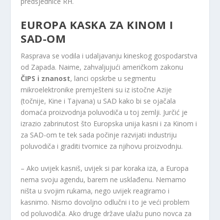
predsjednice RH.
EUROPA KASKA ZA KINOM I
SAD-OM
Rasprava se vodila i udaljavanju kineskog gospodarstva
od Zapada. Naime, zahvaljujući američkom zakonu
ČIPS i znanost
, lanci opskrbe u segmentu
mikroelektronike premješteni su iz istočne Azije
(točnije, Kine i Tajvana) u SAD kako bi se ojačala
domaća proizvodnja poluvodiča u toj zemlji. Jurčić je
izrazio zabrinutost što Europska unija kasni i za Kinom i
za SAD-om te tek sada počinje razvijati industriju
poluvodiča i graditi tvornice za njihovu proizvodnju.
– Ako uvijek kasniš, uvijek si par koraka iza, a Europa
nema svoju agendu, barem ne usklađenu. Nemamo
ništa u svojim rukama, nego uvijek reagiramo i
kasnimo. Nismo dovoljno odlučni i to je veći problem
od poluvodiča. Ako druge države ulažu puno novca za