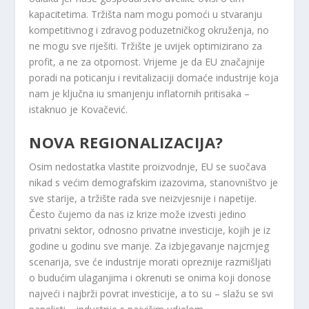
kapacitetima. Tržišta nam mogu pomoći u stvaranju
kompetitivnog i zdravog poduzetničkog okruženja, no
ne mogu sve riješiti. Tržište je uvijek optimizirano za
profit, a ne za otpornost. Vrijeme je da EU značajnije
poradi na poticanju i revitalizaciji domaće industrije koja
nam je ključna iu smanjenju inflatornih pritisaka –
istaknuo je Kovačević.
NOVA REGIONALIZACIJA?
Osim nedostatka vlastite proizvodnje, EU se suočava
nikad s većim demografskim izazovima, stanovništvo je
sve starije, a tržište rada sve neizvjesnije i napetije.
Često čujemo da nas iz krize može izvesti jedino
privatni sektor, odnosno privatne investicije, kojih je iz
godine u godinu sve manje. Za izbjegavanje najcrnjeg
scenarija, sve će industrije morati opreznije razmišljati
o budućim ulaganjima i okrenuti se onima koji donose
najveći i najbrži povrat investicije, a to su – slažu se svi