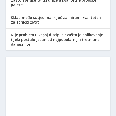
Zašto sve više tvrtki ulaže u kvalitetne brodske
palete?
Sklad među susjedima: ključ za miran i kvalitetan
zajednički život
Nije problem u vašoj disciplini: zašto je oblikovanje
tijela postalo jedan od najpopularnijih tretmana
današnjice