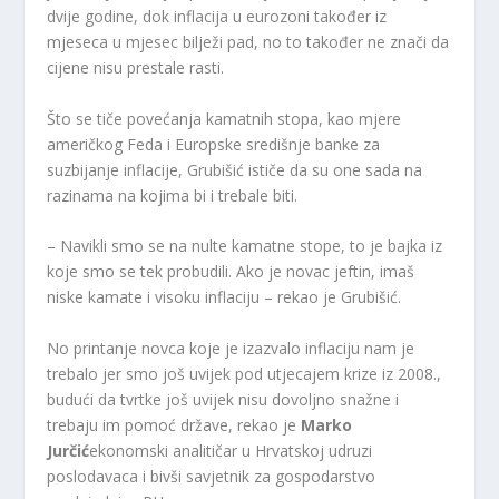
dvije godine, dok inflacija u eurozoni također iz
mjeseca u mjesec bilježi pad, no to također ne znači da
cijene nisu prestale rasti.
Što se tiče povećanja kamatnih stopa, kao mjere
američkog Feda i Europske središnje banke za
suzbijanje inflacije, Grubišić ističe da su one sada na
razinama na kojima bi i trebale biti.
– Navikli smo se na nulte kamatne stope, to je bajka iz
koje smo se tek probudili. Ako je novac jeftin, imaš
niske kamate i visoku inflaciju – rekao je Grubišić.
No printanje novca koje je izazvalo inflaciju nam je
trebalo jer smo još uvijek pod utjecajem krize iz 2008.,
budući da tvrtke još uvijek nisu dovoljno snažne i
trebaju im pomoć države, rekao je
Marko
Jurčić
ekonomski analitičar u Hrvatskoj udruzi
poslodavaca i bivši savjetnik za gospodarstvo