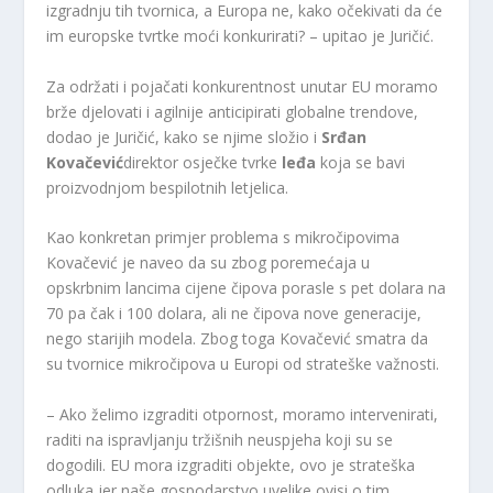
izgradnju tih tvornica, a Europa ne, kako očekivati ​​da će
im europske tvrtke moći konkurirati? – upitao je Juričić.
Za održati i pojačati konkurentnost unutar EU moramo
brže djelovati i agilnije anticipirati globalne trendove,
dodao je Juričić, kako se njime složio i
Srđan
Kovačević
direktor osječke tvrke
leđa
koja se bavi
proizvodnjom bespilotnih letjelica.
Kao konkretan primjer problema s mikročipovima
Kovačević je naveo da su zbog poremećaja u
opskrbnim lancima cijene čipova porasle s pet dolara na
70 pa čak i 100 dolara, ali ne čipova nove generacije,
nego starijih modela. Zbog toga Kovačević smatra da
su tvornice mikročipova u Europi od strateške važnosti.
– Ako želimo izgraditi otpornost, moramo intervenirati,
raditi na ispravljanju tržišnih neuspjeha koji su se
dogodili. EU mora izgraditi objekte, ovo je strateška
odluka jer naše gospodarstvo uvelike ovisi o tim