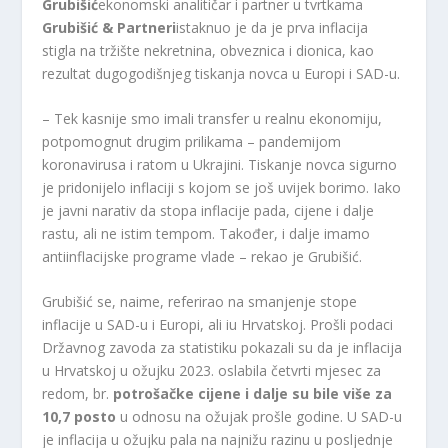
Grubišić
ekonomski analitičar i partner u tvrtkama
Grubišić & Partneri
istaknuo je da je prva inflacija
stigla na tržište nekretnina, obveznica i dionica, kao
rezultat dugogodišnjeg tiskanja novca u Europi i SAD-u.
– Tek kasnije smo imali transfer u realnu ekonomiju,
potpomognut drugim prilikama – pandemijom
koronavirusa i ratom u Ukrajini. Tiskanje novca sigurno
je pridonijelo inflaciji s kojom se još uvijek borimo. Iako
je javni narativ da stopa inflacije pada, cijene i dalje
rastu, ali ne istim tempom. Također, i dalje imamo
antiinflacijske programe vlade – rekao je Grubišić.
Grubišić se, naime, referirao na smanjenje stope
inflacije u SAD-u i Europi, ali iu Hrvatskoj. Prošli podaci
Državnog zavoda za statistiku pokazali su da je inflacija
u Hrvatskoj u ožujku 2023. oslabila četvrti mjesec za
redom, br.
potrošačke cijene i dalje su bile više za
10,7 posto
u odnosu na ožujak prošle godine. U SAD-u
je inflacija u ožujku pala na najnižu razinu u posljednje