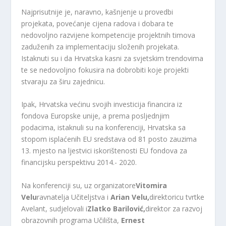
Najprisutnije je, naravno, kašnjenje u provedbi
projekata, povećanje cijena radova i dobara te
nedovoljno razvijene kompetencije projektnih timova
zaduženih za implementaciju složenih projekata.
Istaknuti su i da Hrvatska kasni za svjetskim trendovima
te se nedovoljno fokusira na dobrobiti koje projekti
stvaraju za širu zajednicu.
Ipak, Hrvatska većinu svojih investicija financira iz
fondova Europske unije, a prema posljednjim
podacima, istaknuli su na konferenciji, Hrvatska sa
stopom isplaćenih EU sredstava od 81 posto zauzima
13. mjesto na ljestvici iskorištenosti EU fondova za
financijsku perspektivu 2014.- 2020.
Na konferenciji su, uz organizatore
Vitomira
Velu
ravnatelja Učiteljstva i
Arian Velu,
direktoricu tvrtke
Avelant, sudjelovali i
Zlatko Barilović,
direktor za razvoj
obrazovnih programa Učilišta,
Ernest