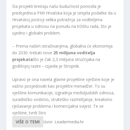
Da projekti kreiraju našu budućnost ponovila je
predsjednica PMI Hrvatska koja je iznijela podatke da u
Hrvatskoj postoji velika potražnja za voditeljima
projekata u odnosu na ponudu na tržištu rada, što je
ujedno i globalni problem.
– Prema našim istraživanjima, globalna će ekonomija
do 2030. trebati nove
25 milijuna voditelja
projekata
što je čak 2,3 milijuna stručnjaka na
godišnjoj razini – izjavila je Stropnik.
Upravo je ona navela glavne projektne vještine koje je
važno posjedovati kao projektni menadžer. To su
vještine komunikacije, izgradnja međuljudskih odnosa,
suradničko vodstvo, strateško razmišljanje, kreativno
rješavanje problema i komercijalna svijest. Te se
vještine, tvrdi Stro
VIŠE O TEMI
Izvor: Leadermedia.hr