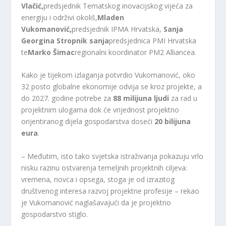
Vlačić,
predsjednik Tematskog inovacijskog vijeća za
energiju i održivi okoliš,
Mladen
Vukomanović,
predsjednik IPMA Hrvatska,
Sanja
Georgina Stropnik sanja
predsjednica PMI Hrvatska
te
Marko Šimac
regionalni koordinator PM2 Alliancea.
Kako je tijekom izlaganja potvrdio Vukomanović, oko
32 posto globalne ekonomije odvija se kroz projekte, a
do 2027. godine potrebe za
88 milijuna ljudi
za rad u
projektnim ulogama dok će vrijednost projektno
orijentiranog dijela gospodarstva doseći
20 bilijuna
eura
.
– Međutim, isto tako svjetska istraživanja pokazuju vrlo
nisku razinu ostvarenja temeljnih projektnih ciljeva:
vremena, novca i opsega, stoga je od izrazitog
društvenog interesa razvoj projektne profesije – rekao
je Vukomanović naglašavajući da je projektno
gospodarstvo stiglo.