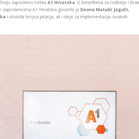
Znaju zaposlenici tvrtke
A1 Hrvatska
. O benefitima za roditelje i Brai
m zaposlenicima A1 Hrvatska govorila je
Deana Matulić Jagušt,
ska
i otvorila brojna pitanja, ali i ideje za implementaciju ovakvih