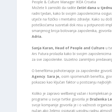
People & Culture Manager IKEA Croatia
Možete li zamisliti da radite
četiri dana u tjedn
radni tjedan, kako bi svojim zaposlenicima osigur
utječe na fizičko i mentalno zdravlje. Kako su do
poteškoćama susretali dok nisu u potpunosti impl
smanjenog broja bolovanja zaposlenika, govorila
Adria.
Sanja Karan, Head of People and Culture
u tv
Ars Futura prolazila kako bi svojim zaposlenicima
za sve zaposlenike. Izuzetno zanimljivo predavanj
O benefitima psihoterapije za zaposlenike govoril
Agency
.
Sara je,
osim spomenutih benefita, govo
pokazao kao ključan faktor u postizanju najbolji
Koliko je zapravo wellbeing važan i kompleksan po
programe u svoje tvrtke govorila je
Draženka Lev
svoje kompanije govorila je i o važnosti organizaci
nužan ako želimo osigurati ugodnu radnu atmosfer