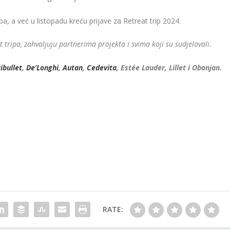
ipa, a već u listopadu kreću prijave za Retreat trip 2024.
tripa, zahvaljuju partnerima projekta i svima koji su sudjelovali.
ibullet
,
De’Longhi
,
Autan
,
Cedevita
, Estée Lauder, Lillet i Obonjan.
RATE: