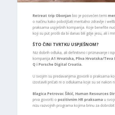
Retreat trip Obonjan
bio je posvećen temi
ment
o načinu kako poboljšati mentalno zdravlje i well
praksama uspješnih kompanija. Koje benefite nude
koji su put prošli da bi danas bili gdje jesu, ali i m
ŠTO ČINI TVRTKU USPJEŠNOM?
Niz dobrih odluka, ali definitivno i priznavanje i is
kompanija
A1 Hrvatska, Pliva Hrvatska/Teva 
Q i Porsche Digital Croatia.
U svojim su predavanjima govorili o praksama koje s
izostavili pričati ni o odlukama koje su se nakon
Blagica Petrovac Šikić, Human Resources Di
prva govoriti o
pozitivnim HR praksama
u svoj
nizu razvojnih programa kojima brinu za dobrobit