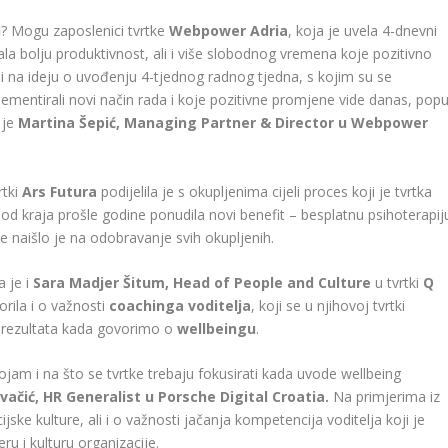
u
? Mogu zaposlenici tvrtke
Webpower Adria
, koja je uvela 4-dnevni
ala bolju produktivnost, ali i više slobodnog vremena koje pozitivno
šli na ideju o uvođenju 4-tjednog radnog tjedna, s kojim su se
ementirali novi način rada i koje pozitivne promjene vide danas, popu
 je
Martina Šepić, Managing Partner & Director u Webpower
rtki
Ars Futura
podijelila je s okupljenima
cijeli proces koji je tvrtka
 od kraja prošle godine ponudila novi benefit – besplatnu psihoterapij
e naišlo je na odobravanje svih okupljenih.
a je i
Sara Madjer Šitum, Head of People and Culture
u tvrtki
Q
rila i o važnosti
coachinga voditelja
, koji se u njihovoj tvrtki
h rezultata kada govorimo o
wellbeingu
.
jam i na što se tvrtke trebaju fokusirati kada uvode wellbeing
ačić, HR Generalist u Porsche Digital Croatia.
Na primjerima iz
jske kulture, ali i o važnosti jačanja kompetencija voditelja koji je
u i kulturu organizacije.