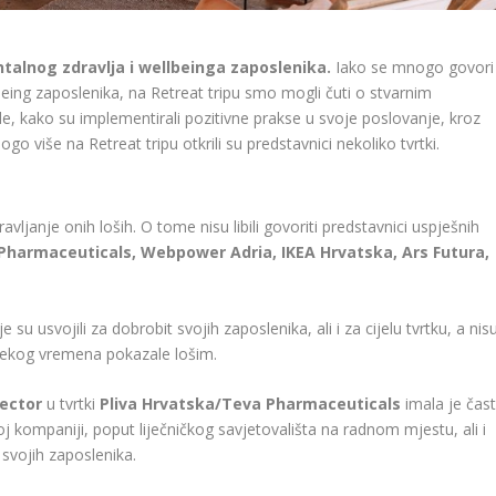
alnog zdravlja i wellbeinga zaposlenika.
Iako se mnogo govori
being zaposlenika, na Retreat tripu smo mogli čuti o stvarnim
, kako su implementirali pozitivne prakse u svoje poslovanje, kroz
nogo više na Retreat tripu otkrili su predstavnici nekoliko tvrtki.
pravljanje onih loših. O tome nisu libili govoriti predstavnici uspješnih
Pharmaceuticals, Webpower Adria, IKEA Hrvatska, Ars Futura,
u usvojili za dobrobit svojih zaposlenika, ali i za cijelu tvrtku, a nis
 nekog vremena pokazale lošim.
rector
u tvrtki
Pliva Hrvatska/Teva Pharmaceuticals
imala je čas
oj kompaniji, poput liječničkog savjetovališta na radnom mjestu, ali i
 svojih zaposlenika.