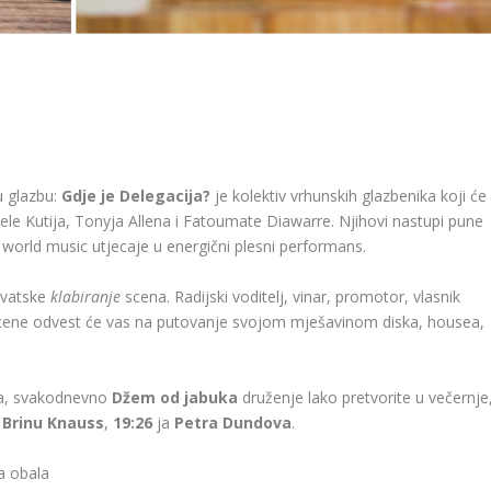
u glazbu:
Gdje je Delegacija?
je kolektiv vrhunskih glazbenika koji će
le Kutija, Tonyja Allena i Fatoumate Diawarre. Njihovi nastupi pune
ne world music utjecaje u energični plesni performans.
rvatske
klabiranje
scena. Radijski voditelj, vinar, promotor, vlasnik
a scene odvest će vas na putovanje svojom mješavinom diska, housea,
pea, svakodnevno
Džem od jabuka
druženje lako pretvorite u večernje
z
Brinu Knauss
,
19:26
ja
Petra Dundova
.
a obala