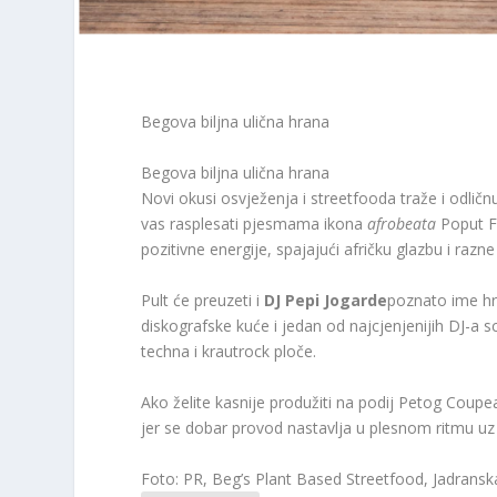
Begova biljna ulična hrana
Begova biljna ulična hrana
Novi okusi osvježenja i streetfooda traže i odličn
vas rasplesati pjesmama ikona
afrobeata
Poput Fe
pozitivne energije, spajajući afričku glazbu i raz
Pult će preuzeti i
DJ Pepi Jogarde
poznato ime h
diskografske kuće i jedan od najcjenjenijih DJ-
techna i krautrock ploče.
Ako želite kasnije produžiti na podij Petog Cou
jer se dobar provod nastavlja u plesnom ritmu u
Foto: PR, Beg’s Plant Based Streetfood, Jadransk