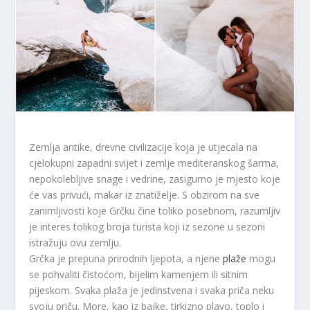
Zemlja antike, drevne civilizacije koja je utjecala na
cjelokupni zapadni svijet i zemlje mediteranskog šarma,
nepokolebljive snage i vedrine, zasigurno je mjesto koje
će vas privući, makar iz znatiželje. S obzirom na sve
zanimljivosti koje Grčku čine toliko posebnom, razumljiv
je interes tolikog broja turista koji iz sezone u sezoni
istražuju ovu zemlju.
Grčka je prepuna prirodnih ljepota, a njene
plaže
mogu
se pohvaliti čistoćom, bijelim kamenjem ili sitnim
pijeskom. Svaka plaža je jedinstvena i svaka priča neku
svoju priču. More, kao iz bajke, tirkizno plavo, toplo i