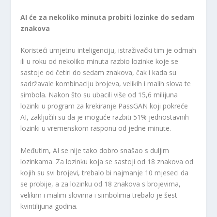
AI će za nekoliko minuta probiti lozinke do sedam
znakova
Koristeći umjetnu inteligenciju, istraživački tim je odmah
ili u roku od nekoliko minuta razbio lozinke koje se
sastoje od četiri do sedam znakova, čak i kada su
sadržavale kombinaciju brojeva, velikih i malih slova te
simbola. Nakon što su ubacili više od 15,6 milijuna
lozinki u program za krekiranje PassGAN koji pokreće
AI, zaključili su da je moguće razbiti 51% jednostavnih
lozinki u vremenskom rasponu od jedne minute.
Međutim, AI se nije tako dobro snašao s duljim
lozinkama. Za lozinku koja se sastoji od 18 znakova od
kojih su svi brojevi, trebalo bi najmanje 10 mjeseci da
se probije, a za lozinku od 18 znakova s ​​brojevima,
velikim i malim slovima i simbolima trebalo je šest
kvintilijuna godina.