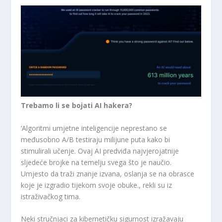
Trebamo li se bojati AI hakera?
‘Algoritmi umjetne inteligencije neprestano se
međusobno A/B testiraju milijune puta kako bi
stimulirali učenje. Ovaj AI predviđa najvjerojatnije
sljedeće brojke na temelju svega što je naučio.
Umjesto da traži znanje izvana, oslanja se na obrasce
koje je izgradio tijekom svoje obuke., rekli su iz
istraživačkog tima.
Neki stručnjaci za kibernetičku sigurnost izražavaju