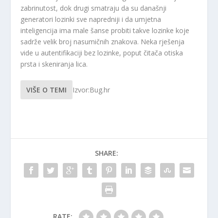
zabrinutost, dok drugi smatraju da su današnji
generatori lozinki sve napredniji i da umjetna
inteligencija ima male šanse probiti takve lozinke koje
sadrže velik broj nasumičnih znakova. Neka rješenja
vide u autentifikaciji bez lozinke, poput čitača otiska
prsta i skeniranja lica.
VIŠE O TEMI
Izvor:Bug.hr
SHARE:
RATE: