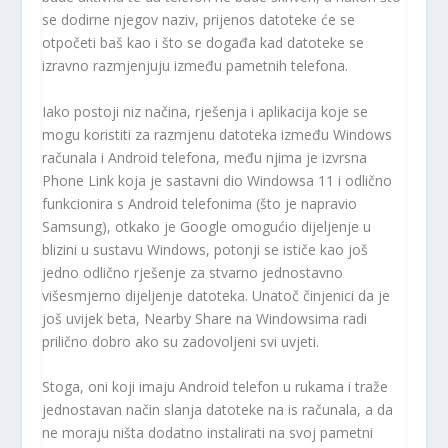
se dodirne njegov naziv, prijenos datoteke će se
otpočeti baš kao i što se događa kad datoteke se
izravno razmjenjuju između pametnih telefona.
Iako postoji niz načina, rješenja i aplikacija koje se
mogu koristiti za razmjenu datoteka između Windows
računala i Android telefona, među njima je izvrsna
Phone Link koja je sastavni dio Windowsa 11 i odlično
funkcionira s Android telefonima (što je napravio
Samsung), otkako je Google omogućio dijeljenje u
blizini u sustavu Windows, potonji se ističe kao još
jedno odlično rješenje za stvarno jednostavno
višesmjerno dijeljenje datoteka. Unatoč činjenici da je
još uvijek beta, Nearby Share na Windowsima radi
prilično dobro ako su zadovoljeni svi uvjeti.
Stoga, oni koji imaju Android telefon u rukama i traže
jednostavan način slanja datoteke na is računala, a da
ne moraju ništa dodatno instalirati na svoj pametni