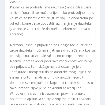
vlastima
Pritom će se podesiti i ime računala (može biti stvarni
naziv računala ili se može unijeti neko proizvoljno ime s
kojim će se identificirati drugi uređaji), a onda treba još
odrediti kome će se dopustiti razmjenjivanje datoteka
(zgodno je znati i da će datoteka tijekom prijenosa biti
šifrirane).
Naravno, lakše je prijaviti se na Google račun jer će se
takve datoteke moći mijenjati na svim uređajima koji su
prijavljeni na isti Google račun, no to nije potrebno jer
Nearby Share također podržava mogućnost korištenja
bez prijave. U tom slučaju najjednostavnije je u
konfiguraciji namjestiti da se datoteke mogu dijeliti sa
svima, a pritom imati na umu da možda neće biti
dostupne sve mogućnosti koje nudi Nearby Share. Isto
tako, preporučljivo je ne pokrenuti aplikaciju na
Windowsima s administratorskim pravima, a nakon
pokretanja aplikacija će cijelo vrijeme raditi u pozadini
te joj se može pristupiti preko ikone u paleti sustava.