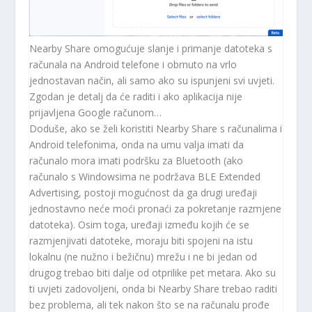
Nearby Share omogućuje slanje i primanje datoteka s
računala na Android telefone i obrnuto na vrlo
jednostavan način, ali samo ako su ispunjeni svi uvjeti.
Zgodan je detalj da će raditi i ako aplikacija nije
prijavljena Google računom…
Doduše, ako se želi koristiti Nearby Share s računalima i
Android telefonima, onda na umu valja imati da
računalo mora imati podršku za Bluetooth (ako
računalo s Windowsima ne podržava BLE Extended
Advertising, postoji mogućnost da ga drugi uređaji
jednostavno neće moći pronaći za pokretanje razmjene
datoteka). Osim toga, uređaji između kojih će se
razmjenjivati ​​datoteke, moraju biti spojeni na istu
lokalnu (ne nužno i bežičnu) mrežu i ne bi jedan od
drugog trebao biti dalje od otprilike pet metara. Ako su
ti uvjeti zadovoljeni, onda bi Nearby Share trebao raditi
bez problema, ali tek nakon što se na računalu prođe