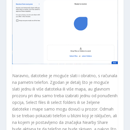
Naravno, datoteke je moguće slati i obratno, s računala
na pametni telefon. Zgodan je detalj što je moguće
slati jednu ili više datoteka ili više mapa, au glavnom
prozoru pri dnu samo treba izabrati jednu od ponuđenih
opcija, Select files ili select folders ili se željene
datoteke i mape samo mogu dovući u prozor. Odmah
bi se trebao pokazati telefon u blizini koji je isključen, ali
na kojem je postavljeno da značajka Nearby Share
bude aktivna te da telefon ne bude skriven, a nakon što