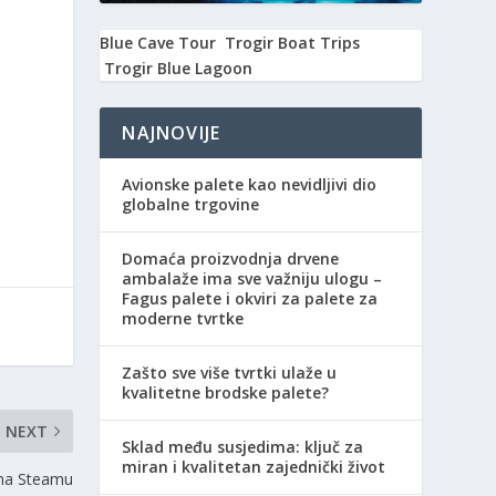
Blue Cave Tour
Trogir Boat Trips
Trogir Blue Lagoon
NAJNOVIJE
Avionske palete kao nevidljivi dio
globalne trgovine
Domaća proizvodnja drvene
ambalaže ima sve važniju ulogu –
Fagus palete i okviri za palete za
moderne tvrtke
Zašto sve više tvrtki ulaže u
kvalitetne brodske palete?
NEXT
Sklad među susjedima: ključ za
miran i kvalitetan zajednički život
y na Steamu