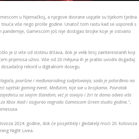
amescom u Njemačkoj, a njegove dvorane uspjele su tijekom tjedna
5 tisuća više nego prošle godine. Unatoč tom rastu kad se usporedi s
pandemije, Gamescom još nije dostigao brojke koje je ostvario
ošlo je iz više od stotinu država, dok je velik broj zainteresiranih koji
tem prijenosa uživo. Više od 20 milijuna ih je pratilo uvodni događaj
n dosadašnji rekord u digitalnom dosegu.
izlagača, površine i međunarodnog sudjelovanja, sada je potvrđeno na
ći svjetski gaming event. Međutim, nije sve u brojkama. Povratak
jednicu sa svojim štandom, već je osvojio i žiri te doma odveo više
nd za Xbox ikad i osigurao nagradu Gamescom Green studio godine.
“,
elnmessea.
voza 2024. godine, dok će posjetitelji i gledatelji moći 20. kolovoza
ning Night Livea.