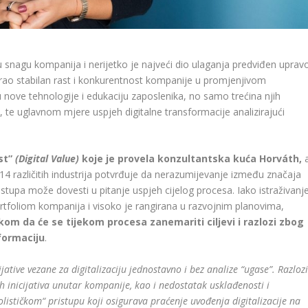
ku snagu kompanija i nerijetko je najveći dio ulaganja predviđen uprav
urao stabilan rast i konkurentnost kompanije u promjenjivom
nove tehnologije i edukaciju zaposlenika, no samo trećina njih
, te uglavnom mjere uspjeh digitalne transformacije analizirajući
ost”
(Digital Value)
koje je provela konzultantska kuća Horváth,
4 različitih industrija potvrđuje da nerazumijevanje između značaja
ristupa može dovesti u pitanje uspjeh cijelog procesa. Iako istraživanj
ortfoliom kompanija i visoko je rangirana u razvojnim planovima,
om da će se tijekom procesa zanemariti ciljevi i razlozi zbog
formaciju
.
ative vezane za digitalizaciju jednostavno i bez analize “ugase”. Razloz
 inicijativa unutar kompanije, kao i nedostatak usklađenosti i
olističkom“ pristupu koji osigurava praćenje uvođenja digitalizacije na