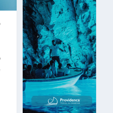
o
a
e
i