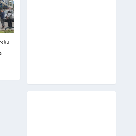
rebu.
e