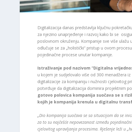
Digitalizacija danas predstavlja ključnu pokretač
za njezino unaprjeđenje i razvoj kako bi se osig
poslovnom okruženju. Kompanije sve više ulažu u 
odlučuje se za „holistički“ pristup u ovom procesu
pojedinačne procese unutar kompanije.
Istraživanje pod nazivom “Digitalna vrijedn
u kojem je sudjelovalo više od 300 menadžera iz 1
digitalizacije za kompaniju i nužnosti cjelovitog p
potvrđuje da digitalizacija dominira projektnim p
gotovo polovica kompanija suočava se s rizik
kojih je kompanija krenula u digitalnu trans
„Dio kompanija suočava se sa situacijom da se inicij
za to su najčešće nepovezanost između pojedinačnih
cjelovitog upravljanja procesima. Rješenje leži u „h