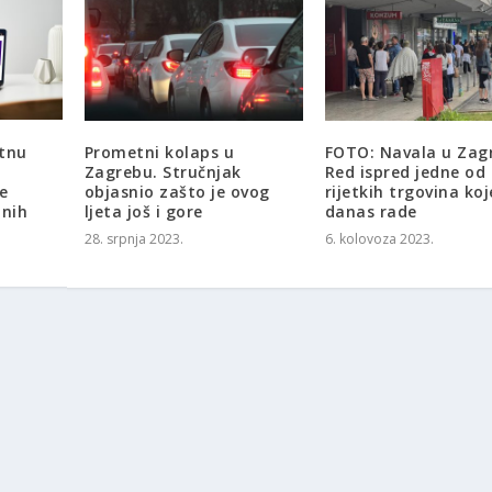
etnu
Prometni kolaps u
FOTO: Navala u Zag
Zagrebu. Stručnjak
Red ispred jedne od
e
objasnio zašto je ovog
rijetkih trgovina koj
nih
ljeta još i gore
danas rade
28. srpnja 2023.
6. kolovoza 2023.