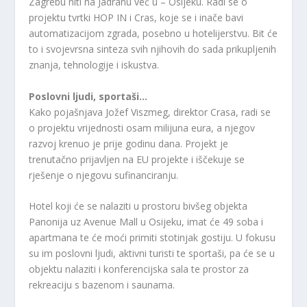
Zagrebu niti na Jadranu već u – Osijeku. Radi se o
projektu tvrtki HOP IN i Cras, koje se i inače bavi
automatizacijom zgrada, posebno u hotelijerstvu. Bit će
to i svojevrsna sinteza svih njihovih do sada prikupljenih
znanja, tehnologije i iskustva.
Poslovni ljudi, sportaši…
Kako pojašnjava Jožef Viszmeg, direktor Crasa, radi se
o projektu vrijednosti osam milijuna eura, a njegov
razvoj krenuo je prije godinu dana. Projekt je
trenutačno prijavljen na EU projekte i iščekuje se
rješenje o njegovu sufinanciranju.
Hotel koji će se nalaziti u prostoru bivšeg objekta
Panonija uz Avenue Mall u Osijeku, imat će 49 soba i
apartmana te će moći primiti stotinjak gostiju. U fokusu
su im poslovni ljudi, aktivni turisti te sportaši, pa će se u
objektu nalaziti i konferencijska sala te prostor za
rekreaciju s bazenom i saunama.