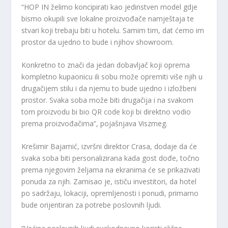
“HOP IN želimo koncipirati kao jedinstven model gdje
bismo okupili sve lokalne proizvođače namještaja te
stvari koji trebaju biti u hotelu. Samim tim, dat ćemo im
prostor da ujedno to bude i njihov showroom.
Konkretno to znači da jedan dobavljač koji oprema
kompletno kupaonicu ili sobu može opremiti više njih u
drugačijem stilu i da njemu to bude ujedno i izložbeni
prostor. Svaka soba može biti drugačija i na svakom
tom proizvodu bi bio QR code koji bi direktno vodio
prema proizvođačima”, pojašnjava Viszmeg.
Krešimir Bajamić, izvršni direktor Crasa, dodaje da će
svaka soba biti personalizirana kada gost dođe, točno
prema njegovim željama na ekranima će se prikazivati
ponuda za njih. Zamisao je, ističu investitori, da hotel
po sadržaju, lokaciji, opremljenosti i ponudi, primarno
bude orijentiran za potrebe poslovnih ljudi.