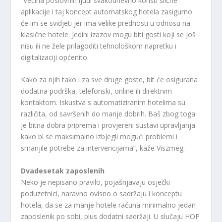
“Većina poslovnih ljudi svakodnevno koristi slične
aplikacije i taj koncept automatskog hotela zasigurno
će im se svidjeti jer ima velike prednosti u odnosu na
klasične hotele. Jedini izazov mogu biti gosti koji se još
nisu ili ne žele prilagoditi tehnološkom napretku i
digitalizaciji općenito.
Kako za njih tako i za sve druge goste, bit će osigurana
dodatna podrška, telefonski, online ili direktnim
kontaktom. Iskustva s automatiziranim hotelima su
različita, od savršenih do manje dobrih. Baš zbog toga
je bitna dobra priprema i provjereni sustavi upravljanja
kako bi se maksimalno izbjegli mogući problemi i
smanjile potrebe za intervencijama”, kaže Viszmeg.
Dvadesetak zaposlenih
Neko je nepisano pravilo, pojašnjavaju osječki
poduzetnici, naravno ovisno o sadržaju i konceptu
hotela, da se za manje hotele računa minimalno jedan
zaposlenik po sobi, plus dodatni sadržaji. U slučaju HOP