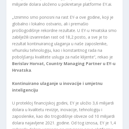
milijarde dolara uloženo u pokretanje platforme EY.ai.
„Iznimno smo ponosni na rast EY-a ove godine, koji je
globalno i lokalno ostvario, ali i premašio
prošlogodišnje rekordne rezultate. U EY-u Hrvatska smo
zabilježili izvanredan rast od 18,2 posto, a sve je to
rezultat kontinuiranog ulaganja u naše zaposlenike,
vrhunsku tehnologiju, kao i konstantnog rada na
poboljšanju kvalitete usluga za naše klijente“, rekao je
Berislav Horvat, Country Managing Partner u EY-u
Hrvatska
.
Kontinuirano ulaganje u inovacije i umjetnu
inteligenciju
U protekloj financijskoj godini, EY je uložio 3,6 milijardi
dolara u kvalitetu revizije, inovacije, tehnologiju i
zaposlenike, kao dio trogodišnje obveze od 10 milijardi
dolara najavljene 2021. godine. Od tog iznosa, EY je 1,4