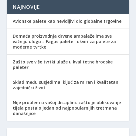
NAJNOVIJE
Avionske palete kao nevidljivi dio globalne trgovine
Domaća proizvodnja drvene ambalaže ima sve
važniju ulogu – Fagus palete i okviri za palete za
moderne tvrtke
Zašto sve više tvrtki ulaže u kvalitetne brodske
palete?
Sklad među susjedima: ključ za miran i kvalitetan
zajednički život
Nije problem u vašoj disciplini: zašto je oblikovanje
tijela postalo jedan od najpopularnijih tretmana
današnjice