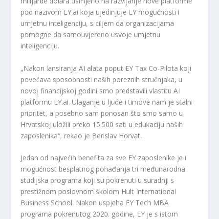
milijarde dolara usmjerio na razvijanje nove platforme
pod nazivom EY.ai koja ujedinjuje EY mogućnosti i
umjetnu inteligenciju, s ciljem da organizacijama
pomogne da samouvjereno usvoje umjetnu
inteligenciju.
„Nakon lansiranja AI alata poput EY Tax Co-Pilota koji
povećava sposobnosti naših poreznih stručnjaka, u
novoj financijskoj godini smo predstavili vlastitu AI
platformu EY.ai. Ulaganje u ljude i timove nam je stalni
prioritet, a posebno sam ponosan što smo samo u
Hrvatskoj uložili preko 15.500 sati u edukaciju naših
zaposlenika“, rekao je Berislav Horvat.
Jedan od najvećih benefita za sve EY zaposlenike je i
mogućnost besplatnog pohađanja tri međunarodna
studijska programa koji su pokrenuti u suradnji s
prestižnom poslovnom školom Hult International
Business School. Nakon uspjeha EY Tech MBA
programa pokrenutog 2020. godine, EY je s istom