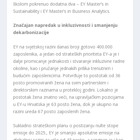
školom pokrenuo dodatna dva – EY Master’s in
Sustainability i EY Master’s in Business Analytics.
Značajan napredak u inkluzivnosti i smanjenju
dekarbonizacije
EY na svjetskoj razini danas broji gotovo 400.000
zaposlenika, a jedan od strateških prioriteta EY-a je i
dalje promicanje jednakosti i stvaranje inkluzivne radne
okoline, kao i pružanje jednakih prilika trenutnim i
budućim zaposlenicima. Potvrđuje to postotak od 36
posto promoviranih žena na svim partnerskim i
direktorskim razinama u protekloj godini. Lokalno je
postotak žena znatno veći, na upravljačkim pozicijama
u EY-u Hrvatska je 63 posto žena, dok je ukupno na
razini ureda 67 posto zaposlenih žena.
Sukladno strateškom planu o postizanju nulte stope
emisije do 2025., EY je smanjio apsolutne emisije na
globalnoj razini za više od 43 posto, a rangiran je i kao