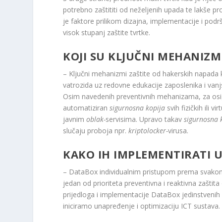
potrebno zaštititi od neželjenih upada te lakše pr
je faktore prilikom dizajna, implementacije i pod
visok stupanj zaštite tvrtke.
KOJI SU KLJUČNI MEHANIZM
– Ključni mehanizmi zaštite od hakerskih napada kv
vatrozida uz redovne edukacije zaposlenika i vanjs
Osim navedenih preventivnih mehanizama, za osigu
automatiziran
sigurnosna kopija
svih fizičkih ili v
javnim
oblak-
servisima. Upravo takav
sigurnosna 
slučaju proboja npr.
kriptolocker-
virusa.
KAKO IH IMPLEMENTIRATI U
– DataBox individualnim pristupom prema svakom 
jedan od prioriteta preventivna i reaktivna zaštita
prijedloga i implementacije DataBox jedinstvenih
iniciramo unapređenje i optimizaciju ICT sustava.