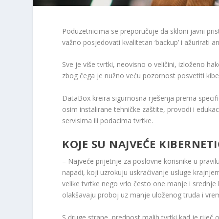
Poduzetnicima se preporučuje da skloni javni pris
važno posjedovati kvalitetan ‘backup’ i ažurirati an
Sve je više tvrtki, neovisno o veličini, izloženo 
zbog čega je nužno veću pozornost posvetiti kiber
DataBox kreira sigurnosna rješenja prema specifičn
osim instalirane tehničke zaštite, provodi i edukac
servisima ili podacima tvrtke.
KOJE SU NAJVEĆE KIBERNETI
– Najveće prijetnje za poslovne korisnike u pravil
napadi, koji uzrokuju uskraćivanje usluge krajnjem
velike tvrtke nego vrlo često one manje i srednj
olakšavaju proboj uz manje uloženog truda i vre
S druge strane, prednost malih tvrtki kad je riječ 