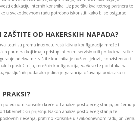
ovesti edukaciju internih korisnika. Uz podršku kvalitetnog partnera te
rške u svakodnevnom radu potrebno iskoristiti kako bi se osigurao
I ZAŠTITE OD HAKERSKIH NAPADA?
alitetni su prema internetu restriktivna konfiguracija mreže i
kih partnera koji imaju pristup internim servisima ili podacima tvrtke.
ranje adekvatne zaštite korisnika je nužan cjelovit, konzistentan i
irtualnih poslužitelja, mrežnih konfiguracija,
mailova
te podataka na
kopija
ključnih podataka jedina je garancija očuvanja podataka u
 PRAKSI?
pojedinom korisniku kreće od analize postojećeg stanja, pri čemu j
 od kibernetičkih prijetnji. Nakon analize postojećeg stanja te
 poslovnih rješenja, pratimo korisnike u svakodnevnom radu, pri čem