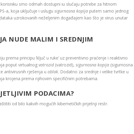
 korisniku smo odmah dostupni iu slučaju potrebe za hitnom
PS-a, koja uključuje i uslugu
sigurnosna kopija
putem samo jednog
odataka uzrokovanih neželjenim događajem kao što je virus unutar
JA NUDE MALIM I SREDNJIM
 prema principu ‘ključ u ruke’ uz preventivno praćenje i reaktivno
nja poput virtualnog
vatrozid
(vatrozid),
sigurnosna kopija
(sigurnosna
te antivirusnih rješenja u
oblak
. Dodatno za srednje i velike tvrtke u
nja krojena prema njihovim specifičnim potrebama.
JETLJIVIM PODACIMA?
tititi od bilo kakvih mogućih kibernetičkih prijetnji restr.