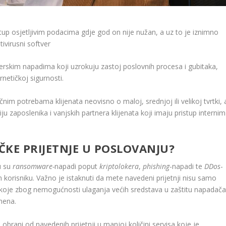
tup osjetljivim podacima gdje god on nije nužan, a uz to je iznimno
tivirusni softver
hakerskim napadima koji uzrokuju zastoj poslovnih procesa i gubitaka,
netičkoj sigurnosti.
im potrebama klijenata neovisno o maloj, srednjoj ili velikoj tvrtki, 
iju zaposlenika i vanjskih partnera klijenata koji imaju pristup internim
ČKE PRIJETNJE U POSLOVANJU?
u su
ransomware-
napadi poput
kriptolokera
,
phishing
-napadi te
DDos
-
 korisniku. Važno je istaknuti da mete navedeni prijetnji nisu samo
e koje zbog nemogućnosti ulaganja većih sredstava u zaštitu napadač
mena.
o obrani od navedenih prijetnji u manjoj količini servisa koje je