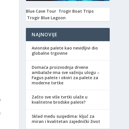
Blue Cave Tour
Trogir Boat Trips
Trogir Blue Lagoon
NAJNOVIJE
Avionske palete kao nevidljivi dio
globalne trgovine
Domaća proizvodnja drvene
ambalaže ima sve važniju ulogu –
Fagus palete i okviri za palete za
moderne tvrtke
Zašto sve više tvrtki ulaže u
e
kvalitetne brodske palete?
u
Sklad među susjedima: ključ za
miran i kvalitetan zajednički život