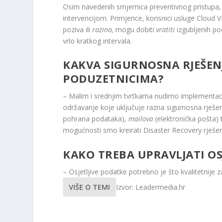
Osim navedenih smjernica preventivnog pristupa,
intervencijom. Primjerice, korisnici usluge Cloud V
poziva ili
razina,
mogu dobiti
vratiti
izgubljenih p
vrlo kratkog intervala.
KAKVA SIGURNOSNA RJEŠEN
PODUZETNICIMA?
– Malim i srednjim tvrtkama nudimo implementaciju
održavanje koje uključuje razna sigurnosna rješe
pohrana podataka),
mailova
(elektronička pošta) 
mogućnosti smo kreirati Disaster Recovery rješe
KAKO TREBA UPRAVLJATI OS
– Osjetljive podatke potrebno je što kvalitetnije zaš
VIŠE O TEMI
Izvor: Leadermedia.hr