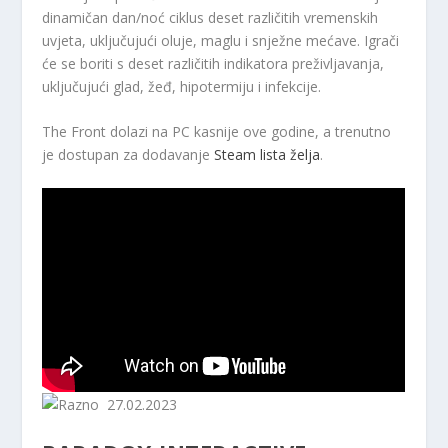
dinamičan dan/noć ciklus deset različitih vremenskih
uvjeta, uključujući oluje, maglu i snježne mećave. Igrači
će se boriti s deset različitih indikatora preživljavanja,
uključujući glad, žeđ, hipotermiju i infekcije.
The Front dolazi na PC kasnije ove godine, a trenutno
je dostupan za dodavanje
Steam lista želja
.
27.02.2023