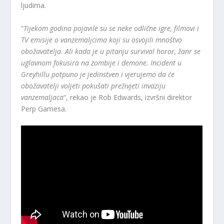
ljudima.
“
Tijekom godina pojavile su se neke odlične igre, filmovi i
TV emisije o vanzemaljcima koji su osvojili mnoštvo
obožavatelja. Ali kada je u pitanju survival horor, žanr se
uglavnom fokusira na zombije i demone. Incident u
Greyhillu potpuno je jedinstven i vjerujemo da će
obožavatelji voljeti pokušati preživjeti invaziju
vanzemaljaca
“, rekao je Rob Edwards, izvršni direktor
Perp Gamesa.