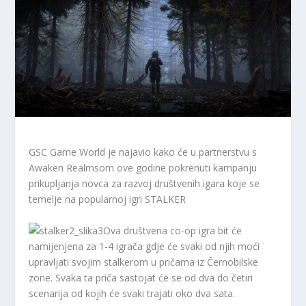
GSC Game World je najavio kako će u partnerstvu s
Awaken Realmsom ove godine pokrenuti kampanju
prikupljanja novca za razvoj društvenih igara koje se
temelje na popularnoj igri STALKER
Ova društvena co-op igra bit će
namijenjena za 1-4 igrača gdje će svaki od njih moći
upravljati svojim stalkerom u pričama iz Černobilske
zone. Svaka ta priča sastojat će se od dva do četiri
scenarija od kojih će svaki trajati oko dva sata.