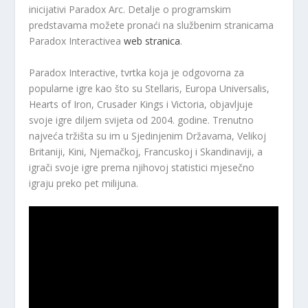
inicijativi Paradox Arc. Detalje o programskim
predstavama možete pronaći na službenim stranicama
Paradox Interactivea
web stranica
.
Paradox Interactive, tvrtka koja je odgovorna za
popularne igre kao što su Stellaris, Europa Universalis,
Hearts of Iron, Crusader Kings i Victoria, objavljuje
svoje igre diljem svijeta od 2004. godine. Trenutno
najveća tržišta su im u Sjedinjenim Državama, Velikoj
Britaniji, Kini, Njemačkoj, Francuskoj i Skandinaviji, a
igrači svoje igre prema njihovoj statistici mjesečno
igraju preko pet milijuna.