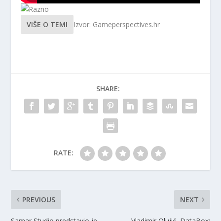
VIŠE O TEMI
Izvor: Gameperspectives.hr
SHARE:
RATE:
PREVIOUS
NEXT
Samar Studio predstavio je
Vladimir Olujić, DataBox: