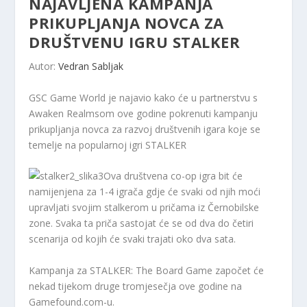
NAJAVLJENA KAMPANJA
PRIKUPLJANJA NOVCA ZA
DRUŠTVENU IGRU ​​STALKER
Autor:
Vedran Sabljak
GSC Game World je najavio kako će u partnerstvu s
Awaken Realmsom ove godine pokrenuti kampanju
prikupljanja novca za razvoj društvenih igara koje se
temelje na popularnoj igri STALKER
Ova društvena co-op igra bit će
namijenjena za 1-4 igrača gdje će svaki od njih moći
upravljati svojim stalkerom u pričama iz Černobilske
zone. Svaka ta priča sastojat će se od dva do četiri
scenarija od kojih će svaki trajati oko dva sata.
Kampanja za STALKER: The Board Game započet će
nekad tijekom druge tromjesečja ove godine na
Gamefound.com-u.