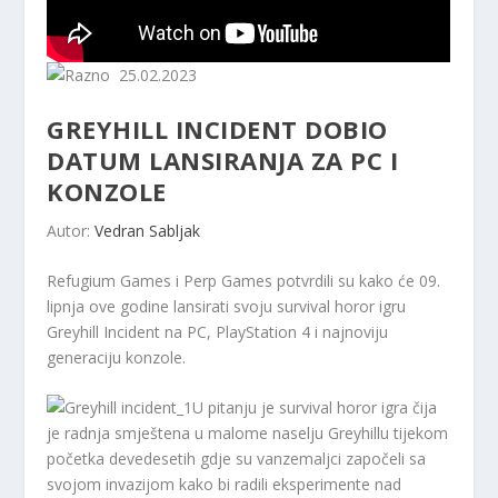
25.02.2023
GREYHILL INCIDENT DOBIO
DATUM LANSIRANJA ZA PC I
KONZOLE
Autor:
Vedran Sabljak
Refugium Games i Perp Games potvrdili su kako će 09.
lipnja ove godine lansirati svoju survival horor igru ​​
Greyhill Incident na PC, PlayStation 4 i najnoviju
generaciju konzole.
U pitanju je survival horor igra čija
je radnja smještena u malome naselju Greyhillu tijekom
početka devedesetih gdje su vanzemaljci započeli sa
svojom invazijom kako bi radili eksperimente nad