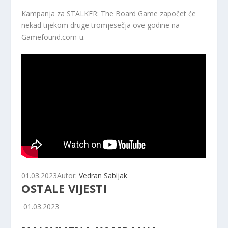
Kampanja za STALKER: The Board Game započet će
nekad tijekom druge tromjesečja ove godine na
Gamefound.com-u.
01.03.2023
Autor:
Vedran Sabljak
OSTALE VIJESTI
01.03.2023