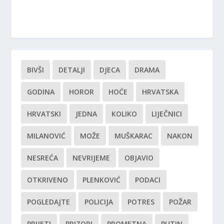
BIVŠI
DETALJI
DJECA
DRAMA
GODINA
HOROR
HOĆE
HRVATSKA
HRVATSKI
JEDNA
KOLIKO
LIJEČNICI
MILANOVIĆ
MOŽE
MUŠKARAC
NAKON
NESREĆA
NEVRIJEME
OBJAVIO
OTKRIVENO
PLENKOVIĆ
PODACI
POGLEDAJTE
POLICIJA
POTRES
POŽAR
PRIJETI
PRIZORI
PROMETNA
PUTIN