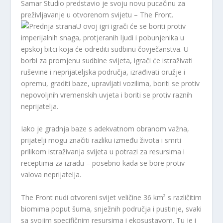
Samar Studio predstavio je svoju novu pucačinu za
preživljavanje u otvorenom svijetu – The Front.
U ovoj igri igrači će se boriti protiv
imperijalnih snaga, protjeranih ljudi i pobunjenika u
epskoj bitci koja će odrediti sudbinu čovječanstva. U
borbi za promjenu sudbine svijeta, igrači će istraživati ​​
ruševine i neprijateljska područja, izrađivati ​​oružje i
opremu, graditi baze, upravljati vozilima, boriti se protiv
nepovoljnih vremenskih uvjeta i boriti se protiv raznih
neprijatelja.
Iako je gradnja baze s adekvatnom obranom važna,
prijatelji mogu značiti razliku između života i smrti
prilikom istraživanja svijeta u potrazi za resursima i
receptima za izradu – posebno kada se bore protiv
valova neprijatelja.
The Front nudi otvoreni svijet veličine 36 km² s različitim
biomima poput šuma, snježnih područja i pustinje, svaki
sa svojim specifičnim resursima i ekosustavom. Tu je i