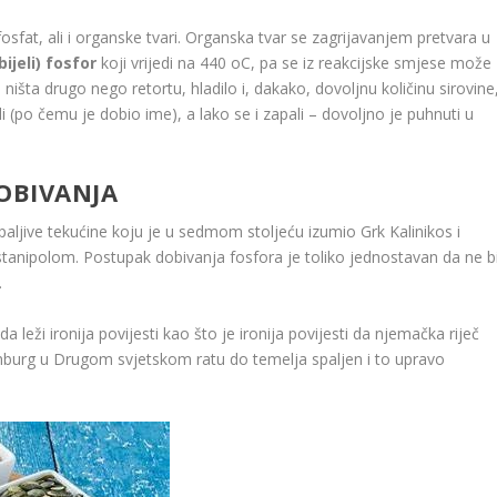
sfat, ali i organske tvari. Organska tvar se zagrijavanjem pretvara u
bijeli) fosfor
koji vrijedi na 440
o
C, pa se iz reakcijske smjese može
 ništa drugo nego retortu, hladilo i, dakako, dovoljnu količinu sirovine
li (po čemu je dobio ime), a lako se i zapali – dovoljno je puhnuti u
OBIVANJA
aljive tekućine koju je u sedmom stoljeću izumio Grk Kalinikos i
tanipolom. Postupak dobivanja fosfora je toliko jednostavan da ne b
.
leži ironija povijesti kao što je ironija povijesti da njemačka riječ
mburg u Drugom svjetskom ratu do temelja spaljen i to upravo