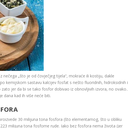
iz nečega „što je od čovječjeg tijela“, mokraće ili kostiju, dakle
e po kemijskom sastavu kalcijev fosfat s nešto fluoridnih, hidroksidnih 
 zato jer da bi se tako fosfor dobivao iz obnovljivih izvora, no ovako
e dana kad ih više neće biti.
SFORA
 proizvede 30 milijuna tona fosfora (što elementarnog, što u obliku
i 223 milijuna tona fosforne rude. Iako bez fosfora nema života (jer