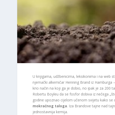
U knjigama, udžbenicima, leksikonima i na web st
njemački alkemičar Henning Brand iz Hamburga – i 
krio način na koji ga je dobio, no ipak je za 200 t
Robertu Boyleu da se fosfor dobiva iz nečega „što j
godine upoznao cijelom učenom svijetu kako se d
mokraćnog taloga
. Iza Brandove tajne nad taj
jednostavnija kemija.