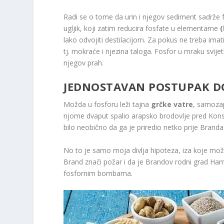
Radi se o tome da urin i njegov sediment sadrže fo
ugljik, koji zatim reducira fosfate u elementarne
(
lako odvojiti destilacijom. Za pokus ne treba imati
tj. mokraće i njezina taloga. Fosfor u mraku svijet
njegov prah.
JEDNOSTAVAN POSTUPAK D
Možda u fosforu leži tajna
grčke vatre
, samozap
njome dvaput spalio arapsko brodovlje pred Kons
bilo neobično da ga je priredio netko prije Branda
No to je samo moja divlja hipoteza, iza koje možda 
Brand znači požar i da je Brandov rodni grad Ha
fosfornim bombama.