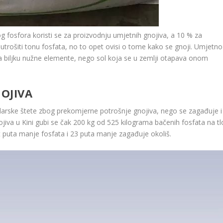
og fosfora koristi se za proizvodnju umjetnih gnojiva, a 10 % za
 utrošiti tonu fosfata, no to opet ovisi o tome kako se gnoji. Umjetno
i za biljku nužne elemente, nego sol koja se u zemlji otapava onom
OJIVA
ske štete zbog prekomjerne potrošnje gnojiva, nego se zagađuje i
va u Kini gubi se čak 200 kg od 525 kilograma bačenih fosfata na tl
st puta manje fosfata i 23 puta manje zagađuje okoliš.