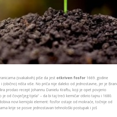
ranicama (svakakvih) piše da jest
otkriven fosfor
1669. godine
(obično) ništa više. No priča nije daleko od jednostavne, jer je Bran
alira prodao recept Johannu Danielu Kraftu, koji je opet povjerio
e od čovječjeg tijela“ – da bi taj treći kemičar otkrio tajnu i 1680.
obiva novi kemijski element: fosfor ostaje od mokraće, točnije od
nama krije se posve jednostavan tehnološki postupak i još