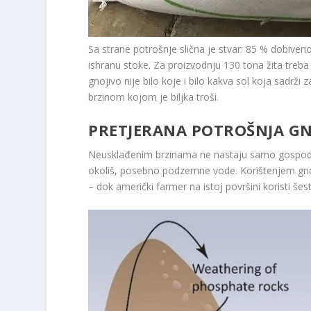
Sa strane potrošnje slična je stvar: 85 % dobiven
ishranu stoke. Za proizvodnju 130 tona žita treba
gnojivo nije bilo koje i bilo kakva sol koja sadrž
brzinom kojom je biljka troši.
PRETJERANA POTROŠNJA GN
Neusklađenim brzinama ne nastaju samo gospodar
okoliš, posebno podzemne vode. Korištenjem gnoji
– dok američki farmer na istoj površini koristi še