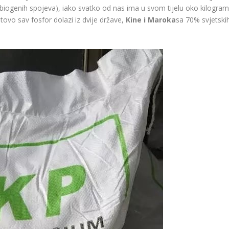
h biogenih spojeva), iako svatko od nas ima u svom tijelu oko kilogra
otovo sav fosfor dolazi iz dvije države,
Kine i Maroka
sa 70% svjetski