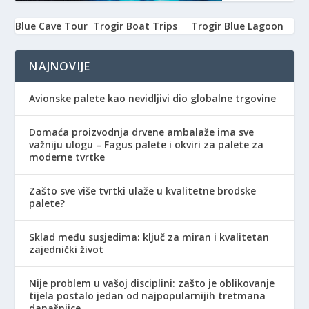
Blue Cave Tour
Trogir Boat Trips
Trogir Blue Lagoon
NAJNOVIJE
Avionske palete kao nevidljivi dio globalne trgovine
Domaća proizvodnja drvene ambalaže ima sve
važniju ulogu – Fagus palete i okviri za palete za
moderne tvrtke
Zašto sve više tvrtki ulaže u kvalitetne brodske
palete?
Sklad među susjedima: ključ za miran i kvalitetan
zajednički život
Nije problem u vašoj disciplini: zašto je oblikovanje
tijela postalo jedan od najpopularnijih tretmana
današnjice