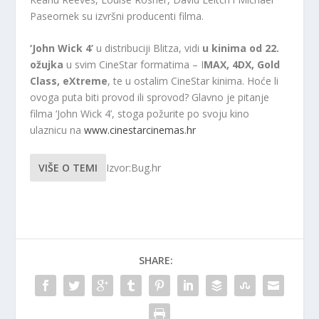
Paseornek su izvršni producenti filma.
‘John Wick 4’
u distribuciji Blitza, vidi
u kinima od 22.
ožujka
u svim CineStar formatima – I
MAX, 4DX, Gold
Class, eXtreme
, te u ostalim CineStar kinima. Hoće li
ovoga puta biti provod ili sprovod? Glavno je pitanje
filma ‘John Wick 4’, stoga požurite po svoju kino
ulaznicu na
www.cinestarcinemas.hr
VIŠE O TEMI
Izvor:Bug.hr
SHARE: