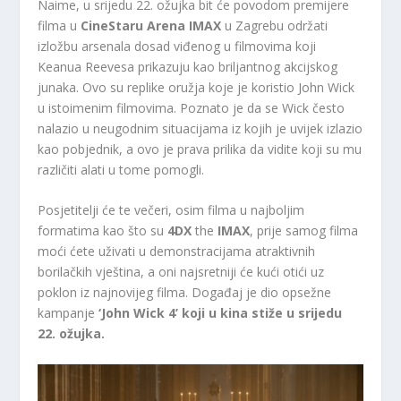
Naime, u srijedu 22. ožujka bit će povodom premijere
filma u
CineStaru Arena IMAX
u Zagrebu održati
izložbu arsenala dosad viđenog u filmovima koji
Keanua Reevesa prikazuju kao briljantnog akcijskog
junaka. Ovo su replike oružja koje je koristio John Wick
u istoimenim filmovima. Poznato je da se Wick često
nalazio u neugodnim situacijama iz kojih je uvijek izlazio
kao pobjednik, a ovo je prava prilika da vidite koji su mu
različiti alati u tome pomogli.
Posjetitelji će te večeri, osim filma u najboljim
formatima kao što su
4DX
the
IMAX
, prije samog filma
moći ćete uživati ​​u demonstracijama atraktivnih
borilačkih vještina, a oni najsretniji će kući otići uz
poklon iz najnovijeg filma. Događaj je dio opsežne
kampanje
‘John Wick 4’ koji u kina stiže u srijedu
22. ožujka.