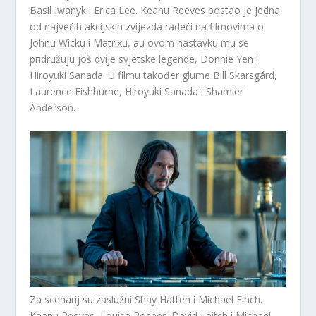
Basil Iwanyk i Erica Lee. Keanu Reeves postao je jedna
od najvećih akcijskih zvijezda radeći na filmovima o
Johnu Wicku i Matrixu, au ovom nastavku mu se
pridružuju još dvije svjetske legende, Donnie Yen i
Hiroyuki Sanada. U filmu također glume Bill Skarsgård,
Laurence Fishburne, Hiroyuki Sanada i Shamier
Anderson.
Za scenarij su zaslužni Shay Hatten i Michael Finch.
Keanu Reeves, Louise Rosner, David Leitch i Michael