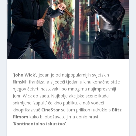
‘John Wick’
, jedan je od najpopularnijih svjetskih
filmskih franšiza, a sljedeći tjedan u kinu konačno stiže
njegov četvrti nastavak i po mnogima najimpresivniji
John Wick do sada. Najbolje akcijske scene ikada
snimljene ‘zapalit’ će kino publiku, a naš vodeći
kinoprikazivač
CineStar
se tom prilikom udružio s
Blitz
filmom
kako bi obožavateljima donio pravi
‘Kontinentalno iskustvo’
.