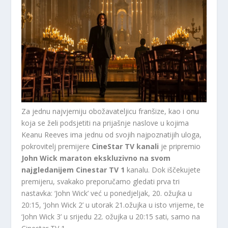
Za jednu najvjerniju obožavateljicu franšize, kao i onu
koja se želi podsjetiti na prijašnje naslove u kojima
Keanu Reeves ima jednu od svojih najpoznatijih uloga,
pokrovitelj premijere
CineStar TV kanali
je pripremio
John Wick maraton
ekskluzivno na svom
najgledanijem Cinestar TV 1
kanalu. Dok iščekujete
premijeru, svakako preporučamo gledati prva tri
nastavka: ‘John Wick’ već u ponedjeljak, 20. ožujka u
20:15, ‘John Wick 2’ u utorak 21.ožujka u isto vrijeme, te
‘John Wick 3’ u srijedu 22. ožujka u 20:15 sati, samo na