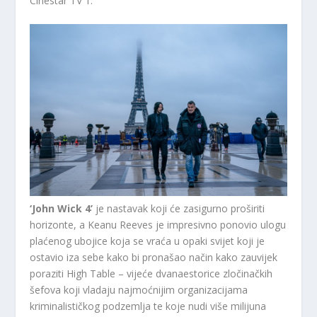
Cinestar TV 1.
‘John Wick 4’
je nastavak koji će zasigurno proširiti
horizonte, a Keanu Reeves je impresivno ponovio ulogu
plaćenog ubojice koja se vraća u opaki svijet koji je
ostavio iza sebe kako bi pronašao način kako zauvijek
poraziti High Table – vijeće dvanaestorice zločinačkih
šefova koji vladaju najmoćnijim organizacijama
kriminalističkog podzemlja te koje nudi više milijuna