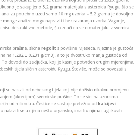
kupno je sakupljeno 5,2 grama materijala s asteroida Ryugu, što se
 analizu potrebno uzeti samo 10 mg uzorka – 5,2 grama je dovoljno
r se mnoge analize mogu napraviti i bez razaranja uzorka. Vaganje,
ra nisu destruktivne metode, što znači da se o materijalu iz svemira
irska prašina, slična
regolit
s površine Mjeseca. Njezina je gustoća
ena na 1,282 ± 0,231 g/cm
3
), a to je dvostruko manja gustoća od
). To dovodi do zaključka, koji je kasnije potvrđen drugim mjerenjima,
ebeskih tijela sličnih asteroidu Ryugu. Štoviše, može se povezati s
oji su nastali od nebeskog tijela koji nije doživio nikakvu promjenu
ljanjem (akrecijom) svemirske prašine. To se vidi na uzorcima
većih od milimetra. Čestice se sastoje pretežno od
kalcijevi
o nalazi li se u njima nešto organsko, ima li u njima i ugljikovih