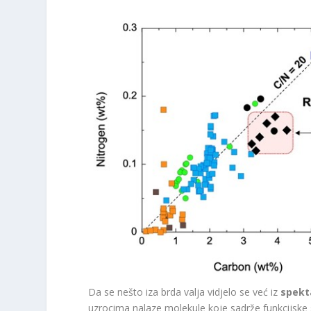
Da se nešto iza brda valja vidjelo se već iz
spekt
uzrocima nalaze molekule koje sadrže funkcijske s