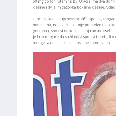
50 mg po toni vitamina B
3
. Uracila ima dva do tr
kiseline i dvije imidazol-karboksilne kiseline. Odak
Uracil je, kao i drugi heterociklički spojevi, moga
hondritima, no – začudo – nije pronađen u uzroci
(metanal), spojevi od kojih nastaju aminokiselin –
je lako moguće da su hlapljivi spojevi isparili, il
mnoge tajne – pa će biti posla ne samo za onih s