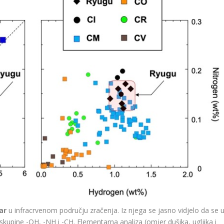
ar
u infracrvenom području zračenja. Iz njega se jasno vidjelo da se 
kupine -OH, -NH i -CH. Elementarna analiza (omjer dušika, ugljika i