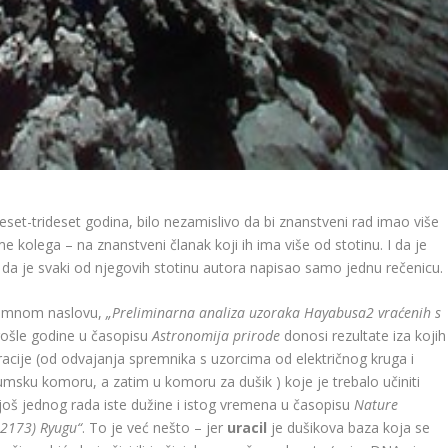
deset-trideset godina, bilo nezamislivo da bi znanstveni rad imao više
e kolega – na znanstveni članak koji ih ima više od stotinu. I da je
 da je svaki od njegovih stotinu autora napisao samo jednu rečenicu.
kromnom naslovu,
„Preliminarna analiza uzoraka Hayabusa2 vraćenih s
rošle godine u časopisu
Astronomija prirode
donosi rezultate iza kojih
eracije (od odvajanja spremnika s uzorcima od električnog kruga i
msku komoru, a zatim u komoru za dušik ) koje je trebalo učiniti
o još jednog rada iste dužine i istog vremena u časopisu
Nature
62173) Ryugu“
. To je već nešto – jer
uracil
je dušikova baza koja se