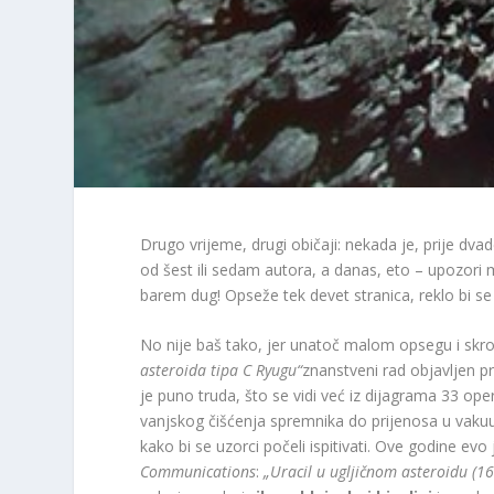
Drugo vrijeme, drugi običaji: nekada je, prije dva
od šest ili sedam autora, a danas, eto – upozori m
barem dug! Opseže tek devet stranica, reklo bi se
No nije baš tako, jer unatoč malom opsegu i s
asteroida tipa C Ryugu“
znanstveni rad objavljen p
je puno truda, što se vidi već iz dijagrama 33 op
vanjskog čišćenja spremnika do prijenosa u vakuu
kako bi se uzorci počeli ispitivati. Ove godine ev
Communications
:
„Uracil u ugljičnom asteroidu (1