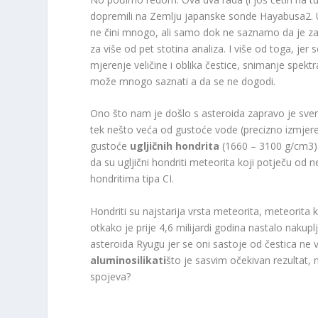
dopremili na Zemlju japanske sonde Hayabusa2. U
ne čini mnogo, ali samo dok ne saznamo da je za
za više od pet stotina analiza. I više od toga, je
mjerenje veličine i oblika čestice, snimanje spekt
može mnogo saznati a da se ne dogodi.
Ono što nam je došlo s asteroida zapravo je svem
tek nešto veća od gustoće vode (precizno izmjer
gustoće
ugljičnih hondrita
(1660 – 3100 g/cm
3
da su ugljični hondriti meteorita koji potječu od n
hondritima tipa CI.
Hondriti su najstarija vrsta meteorita, meteorita k
otkako je prije 4,6 milijardi godina nastalo nakup
asteroida Ryugu jer se oni sastoje od čestica ne 
aluminosilikati
što je sasvim očekivan rezultat, n
spojeva?