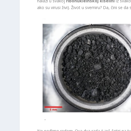
nalazi u svakoj
ribonukleinskoj kiselini
iz svako
ako su virusi živi). Život u svemiru? Da, čini se da
No pođimo redom. Ova dva rada (i još četiri na tu