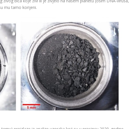
g živog bića koje živi ili je živjelo na našem planetu (osim DNA-virusa
 su mu tamo korijeni.
 temu) proizlaze iz analize uzoraka koji su u prosincu 2020. godine