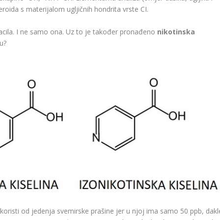
roida s materijalom ugljičnih hondrita vrste CI.
uracila. I ne samo ona. Uz to je također pronađeno
nikotinska
ru?
koristi od jedenja svemirske prašine jer u njoj ima samo 50 ppb, dakl