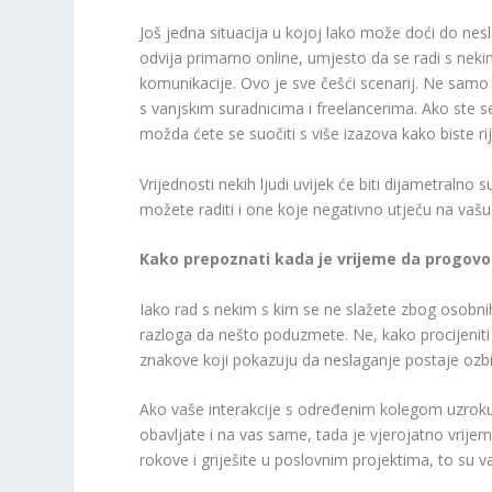
Još jedna situacija u kojoj lako može doći do nes
odvija primarno online, umjesto da se radi s neki
komunikacije. Ovo je sve češći scenarij. Ne samo
s vanjskim suradnicima i freelancerima. Ako ste s
možda ćete se suočiti s više izazova kako biste rij
Vrijednosti nekih ljudi uvijek će biti dijametralno 
možete raditi i one koje negativno utječu na vašu
Kako prepoznati kada je vrijeme da progovo
Iako rad s nekim s kim se ne slažete zbog osobnih
razloga da nešto poduzmete. Ne, kako procijeniti 
znakove koji pokazuju da neslaganje postaje ozbi
Ako vaše interakcije s određenim kolegom uzrokuju
obavljate i na vas same, tada je vjerojatno vrij
rokove i griješite u poslovnim projektima, to su va