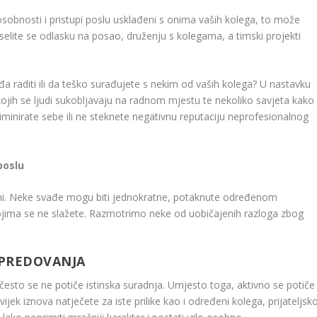
 osobnosti i pristupi poslu usklađeni s onima vaših kolega, to može
selite se odlasku na posao, druženju s kolegama, a timski projekti
a raditi ili da teško surađujete s nekim od vaših kolega? U nastavku
ojih se ljudi sukobljavaju na radnom mjestu te nekoliko savjeta kako
minirate sebe ili ne steknete negativnu reputaciju neprofesionalnog
poslu
ni. Neke svađe mogu biti jednokratne, potaknute određenom
kojima se ne slažete. Razmotrimo neke od uobičajenih razloga zbog
APREDOVANJA
često se ne potiče istinska suradnja. Umjesto toga, aktivno se potiče
ek iznova natječete za iste prilike kao i određeni kolega, prijateljsk