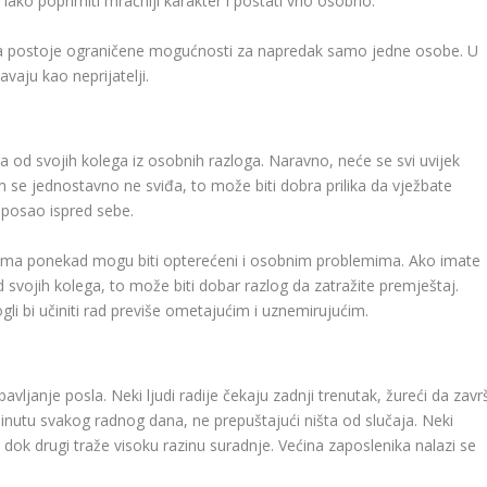
ko poprimiti mračniji karakter i postati vrlo osobno.
da postoje ograničene mogućnosti za napredak samo jedne osobe. U
vaju kao neprijatelji.
oga od svojih kolega iz osobnih razloga. Naravno, neće se svi uvijek
 se jednostavno ne sviđa, to može biti dobra prilika da vježbate
a posao ispred sebe.
cima ponekad mogu biti opterećeni i osobnim problemima. Ako imate
 svojih kolega, to može biti dobar razlog da zatražite premještaj.
i bi učiniti rad previše ometajućim i uznemirujućim.
avljanje posla. Neki ljudi radije čekaju zadnji trenutak, žureći da zavr
nutu svakog radnog dana, ne prepuštajući ništa od slučaja. Neki
 dok drugi traže visoku razinu suradnje. Većina zaposlenika nalazi se