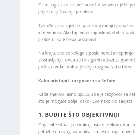
Osim toga, ako ste već pokušali izravno riješiti p
prijeći u rješavanje problema.
Također, ako cijeli tim pati zbog radnji i ponašan
intervenirati. Ako taj jedan zaposlenik šteti moralu
problemi koje treba pozabaviti.
Na kraju, ako se kolega s posla ponaša neprimjer
zlostavljanje, onda su to sigurni razlozi za podno
politiku tvrtke, dobra je ideja razgovarati o tome.
Kako pristupiti razgovoru sa šefom
Kada znakovi jasno upućuju da je razgovor sa šef
što je moguće bolje. Kako? Evo nekoliko savjeta.
1. BUDITE ŠTO OBJEKTIVNIJI
Objasnite situaciju mirnim, jasnim jezikom, koris
pritužbe na svog suradnika. Umjesto toga, navedi