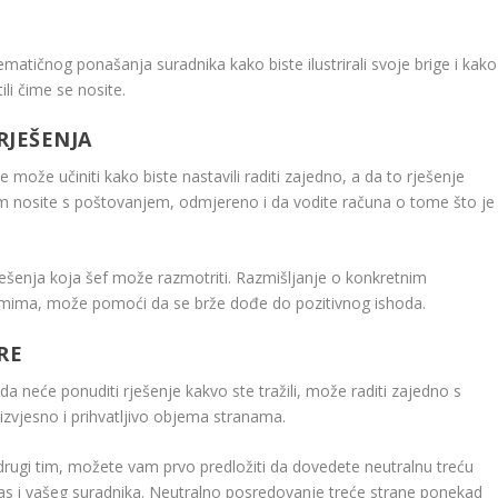
matičnog ponašanja suradnika kako biste ilustrirali svoje brige i kako
li čime se nosite.
RJEŠENJA
može učiniti kako biste nastavili raditi zajedno, a da to rješenje
m nosite s poštovanjem, odmjereno i da vodite računa o tome što je
ešenja koja šef može razmotriti. Razmišljanje o konkretnim
mima, može pomoći da se brže dođe do pozitivnog ishoda.
RE
 neće ponuditi rješenje kakvo ste tražili, može raditi zajedno s
 izvjesno i prihvatljivo objema stranama.
rugi tim, možete vam prvo predložiti da dovedete neutralnu treću
as i vašeg suradnika. Neutralno posredovanje treće strane ponekad