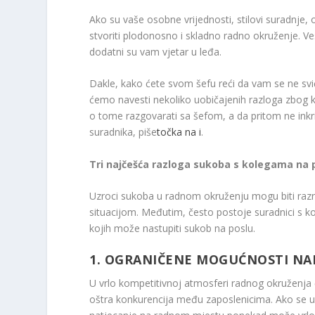
Ako su vaše osobne vrijednosti, stilovi suradnje,
stvoriti plodonosno i skladno radno okruženje. Ve
dodatni su vam vjetar u leđa.
Dakle, kako ćete svom šefu reći da vam se ne sviđ
ćemo navesti nekoliko uobičajenih razloga zbog k
o tome razgovarati sa šefom, a da pritom ne inkri
suradnika, piše
točka na i
.
Tri najčešća razloga sukoba s kolegama na 
Uzroci sukoba u radnom okruženju mogu biti raz
situacijom. Međutim, često postoje suradnici s 
kojih može nastupiti sukob na poslu.
1. OGRANIČENE MOGUĆNOSTI N
U vrlo kompetitivnoj atmosferi radnog okruženja 
oštra konkurencija među zaposlenicima. Ako se uvij