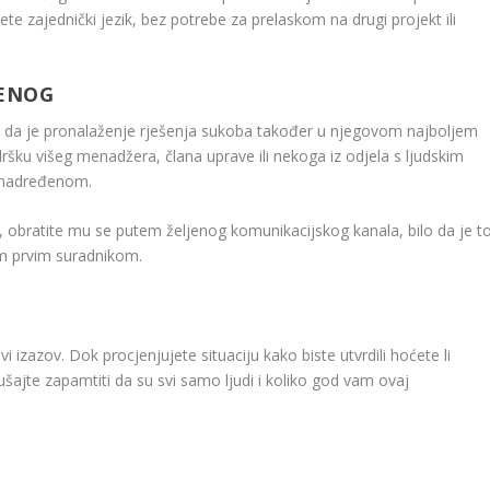
te zajednički jezik, bez potrebe za prelaskom na drugi projekt ili
ĐENOG
ako da je pronalaženje rješenja sukoba također u njegovom najboljem
dršku višeg menadžera, člana uprave ili nekoga iz odjela s ljudskim
o nadređenom.
a, obratite mu se putem željenog komunikacijskog kanala, bilo da je t
vim prvim suradnikom.
 izazov. Dok procjenjujete situaciju kako biste utvrdili hoćete li
šajte zapamtiti da su svi samo ljudi i koliko god vam ovaj