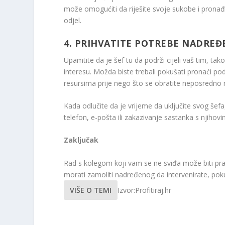
može omogućiti da riješite svoje sukobe i pronađe
odjel.
4. PRIHVATITE POTREBE NADRE
Upamtite da je šef tu da podrži cijeli vaš tim, t
interesu. Možda biste trebali pokušati pronaći po
resursima prije nego što se obratite neposredn
Kada odlučite da je vrijeme da uključite svog šef
telefon, e-pošta ili zakazivanje sastanka s njiho
Zaključak
Rad s kolegom koji vam se ne sviđa može biti pravi
morati zamoliti nadređenog da intervenirate, poku
VIŠE O TEMI
Izvor:Profitiraj.hr