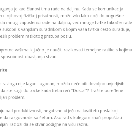
laganja je kad članovi tima rade na daljinu. Kada se komunikacija
m u njihovoj fizičkoj prisutnosti, može vrlo lako doći do pogrešne
 da mnogi zaposlenici rade na daljinu, već mnoge tvrtke također rade
e sukobili s vanjskim suradnikom s kojim vaša tvrtka često surađuje,
ešili problem različitog pristupa poslu.
suprotne vašima: ključno je naučiti razlikovati temeljne razlike s kojima
 sposobnost obavljanja stvari.
rite
 razloga nije lagan i ugodan, možda neće biti dovoljno uvjerljivih
da ste stigli do točke kada treba reći “Dosta!”? Tražite određene
ljan problem.
 pad produktivnosti, negativno utječu na kvalitetu posla koji
eme da razgovarate sa šefom. Ako rad s kolegom znači propuštati
ljani razlozi da se stvar podigne na višu razinu.