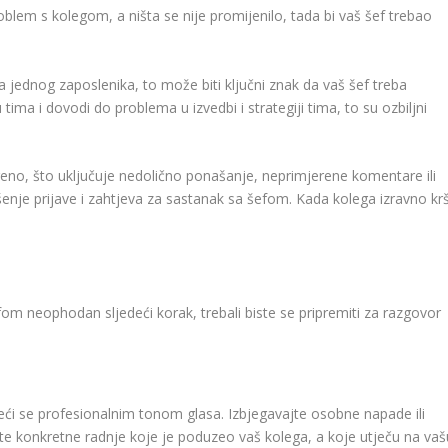
roblem s kolegom, a ništa se nije promijenilo, tada bi vaš šef trebao
ja jednog zaposlenika, to može biti ključni znak da vaš šef treba
 tima i dovodi do problema u izvedbi i strategiji tima, to su ozbiljni
eno, što uključuje nedolično ponašanje, neprimjerene komentare ili
šenje prijave i zahtjeva za sastanak sa šefom. Kada kolega izravno krš
om neophodan sljedeći korak, trebali biste se pripremiti za razgovor
teći se profesionalnim tonom glasa. Izbjegavajte osobne napade ili
te konkretne radnje koje je poduzeo vaš kolega, a koje utječu na vaš