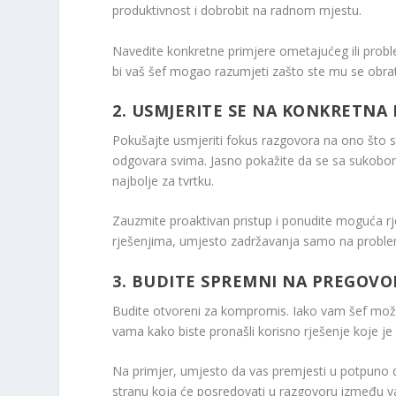
produktivnost i dobrobit na radnom mjestu.
Navedite konkretne primjere ometajućeg ili proble
bi vaš šef mogao razumjeti zašto ste mu se obrati
2. USMJERITE SE NA KONKRETNA 
Pokušajte usmjeriti fokus razgovora na ono što se 
odgovara svima. Jasno pokažite da se sa sukobo
najbolje za tvrtku.
Zauzmite proaktivan pristup i ponudite moguća rj
rješenjima, umjesto zadržavanja samo na proble
3. BUDITE SPREMNI NA PREGOVO
Budite otvoreni za kompromis. Iako vam šef možda
vama kako biste pronašli korisno rješenje koje je
Na primjer, umjesto da vas premjesti u potpuno d
stranu koja će posredovati u razgovoru između v