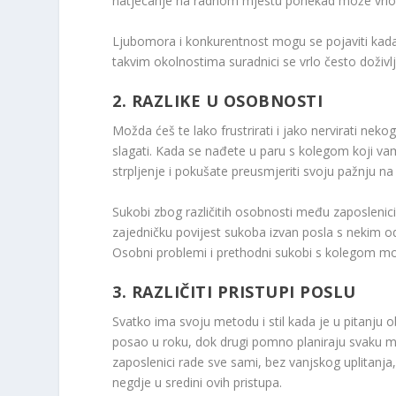
natjecanje na radnom mjestu ponekad može vrlo la
Ljubomora i konkurentnost mogu se pojaviti ka
takvim okolnostima suradnici se vrlo često doživlja
2. RAZLIKE U OSOBNOSTI
Možda ćeš te lako frustrirati i jako nervirati nek
slagati. Kada se nađete u paru s kolegom koji vam
strpljenje i pokušate preusmjeriti svoju pažnju n
Sukobi zbog različitih osobnosti među zaposleni
zajedničku povijest sukoba izvan posla s nekim od
Osobni problemi i prethodni sukobi s kolegom mogl
3. RAZLIČITI PRISTUPI POSLU
Svatko ima svoju metodu i stil kada je u pitanju ob
posao u roku, dok drugi pomno planiraju svaku mi
zaposlenici rade sve sami, bez vanjskog uplitanja,
negdje u sredini ovih pristupa.