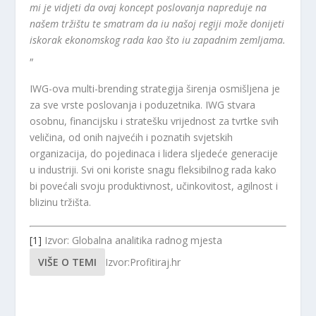
mi je vidjeti da ovaj koncept poslovanja napreduje na
našem tržištu te smatram da iu našoj regiji može donijeti
iskorak ekonomskog rada kao što iu zapadnim zemljama.
„
IWG-ova multi-brending strategija širenja osmišljena je
za sve vrste poslovanja i poduzetnika. IWG stvara
osobnu, financijsku i stratešku vrijednost za tvrtke svih
veličina, od onih najvećih i poznatih svjetskih
organizacija, do pojedinaca i lidera sljedeće generacije
u industriji. Svi oni koriste snagu fleksibilnog rada kako
bi povećali svoju produktivnost, učinkovitost, agilnost i
blizinu tržišta.
[1]
Izvor: Globalna analitika radnog mjesta
VIŠE O TEMI
Izvor:Profitiraj.hr