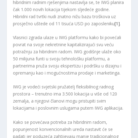
hibridnim radnim rješenjima nastavlja se, te IWG planira
čak 1.000 novih lokacija tijekom sljedeće godine.
Hibridni rad tvrtki nudi znatno nižu bazu troškova uz
prosječno uštede od 11 tisuća USD po zaposleniku
[1]
.
Vlasnici zgrada ulaze u IWG platformu kako bi povećali
povrat na svoje nekretnine kapitalizirajući svu veću
potražnju za hibridnim radom. IWG godišnje ulaže oko
50 milijuna funti u svoju tehnološku platformu, a
partnerima pruža svoju ekspertizu i podršku u dizajnu i
opremanju kao i mogućnostima prodaje i marketinga.
IWG je vodeći svjetski pružatelj fleksibilnog radnog
prostora – trenutno ima 3.500 lokacija u više od 120
zemalja, a njegovi članovi mogu pristupiti svim
lokacijama i poslovnim uslugama putem IWG aplikacija.
Kako se povećava potreba za hibridnim radom,
popunjenost konvencionalnih ureda nastavit će se
padati jer poduzeća zahtijevaju manje tradicionalnog