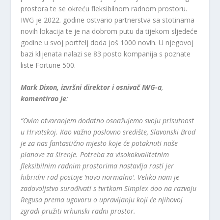
prostora te se okreću fleksibilnom radnom prostoru.
IWG je 2022. godine ostvario partnerstva sa stotinama
novih lokacija te je na dobrom putu da tijekom sljedeće
godine u svoj portfelj doda još 1000 novih. U njegovoj
bazi klijenata nalazi se 83 posto kompanija s poznate
liste Fortune 500.
Mark Dixon, izvršni direktor i osnivač IWG-a
,
komentirao je
:
“Ovim otvaranjem dodatno osnažujemo svoju prisutnost
u Hrvatskoj. Kao važno poslovno središte, Slavonski Brod
je za nas fantastično mjesto koje će potaknuti naše
planove za širenje. Potreba za visokokvalitetnim
fleksibilnim radnim prostorima nastavlja rasti jer
hibridni rad postaje ‘novo normalno’. Veliko nam je
zadovoljstvo surađivati ​​s tvrtkom Simplex doo na razvoju
Regusa prema ugovoru o upravljanju koji će njihovoj
zgradi pružiti vrhunski radni prostor.