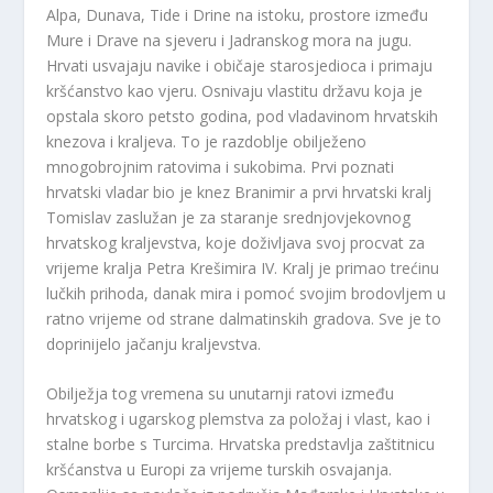
Alpa, Dunava, Tide i Drine na istoku, prostore između
Mure i Drave na sjeveru i Jadranskog mora na jugu.
Hrvati usvajaju navike i običaje starosjedioca i primaju
kršćanstvo kao vjeru. Osnivaju vlastitu državu koja je
opstala skoro petsto godina, pod vladavinom hrvatskih
knezova i kraljeva. To je razdoblje obilježeno
mnogobrojnim ratovima i sukobima. Prvi poznati
hrvatski vladar bio je knez Branimir a prvi hrvatski kralj
Tomislav zaslužan je za staranje srednjovjekovnog
hrvatskog kraljevstva, koje doživljava svoj procvat za
vrijeme kralja Petra Krešimira IV. Kralj je primao trećinu
lučkih prihoda, danak mira i pomoć svojim brodovljem u
ratno vrijeme od strane dalmatinskih gradova. Sve je to
doprinijelo jačanju kraljevstva.
Obilježja tog vremena su unutarnji ratovi između
hrvatskog i ugarskog plemstva za položaj i vlast, kao i
stalne borbe s Turcima. Hrvatska predstavlja zaštitnicu
kršćanstva u Europi za vrijeme turskih osvajanja.