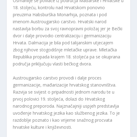
Osmanlije se povlače iz područja Mađarske i Hrvatske u
18. stoljeću, kontrolu nad Hrvatskom ponovno
preuzima Habsburška Monarhija, poznata i pod
imenom Austrougarsko carstvo. Hrvatski narod
nastavlja borbu za svoj ravnopravni položaj jer je Bečki
dvor i dalje provodio centralizaciju i germanizaciju
Hrvata. Dalmacija je bila pod talijanskim utjecajem
zbog njihove stogodišnje mletačke uprave. Mletačka
Republika propada krajem 18. stoljeća pa se okuprana
područja priključuju vlasti bečkog dvora.
Austrougarsko carstvo provodi i dalje proces
germanizacije, mađarizacije hrvatskog stanovništva.
Razvija se svijest o pripadnosti jednom narodu te u
prvoj polovici 19. stoljeća, dolazi do Hrvatskog
narodnog preporoda. Najznačajniji uspjeh predstavlja
uvođenje hrvatskog jezika kao službenog jezika. To je
razdoblje poznato i kao vrijeme snažnog procvata
hrvatske kulture i književnosti.