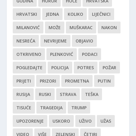
GODINA
HOROR
HOĆE
HRVATSKA
HRVATSKI
JEDNA
KOLIKO
LIJEČNICI
MILANOVIĆ
MOŽE
MUŠKARAC
NAKON
NESREĆA
NEVRIJEME
OBJAVIO
OTKRIVENO
PLENKOVIĆ
PODACI
POGLEDAJTE
POLICIJA
POTRES
POŽAR
PRIJETI
PRIZORI
PROMETNA
PUTIN
RUSIJA
RUSKI
STRAVA
TEŠKA
TISUĆE
TRAGEDIJA
TRUMP
UPOZORENJE
USKORO
UŽIVO
UŽAS
VIDEO
VIŠE
ZELENSKI
ČETIRI