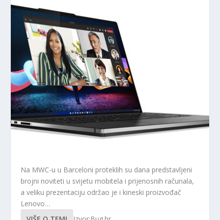
Na MWC-u u Barceloni proteklih su dana predstavljeni
brojni noviteti u svijetu mobitela i prijenosnih računala,
a veliku prezentaciju održao je i kineski proizvođač
Lenovo…
VIŠE O TEMI
Izvor:Bug.hr