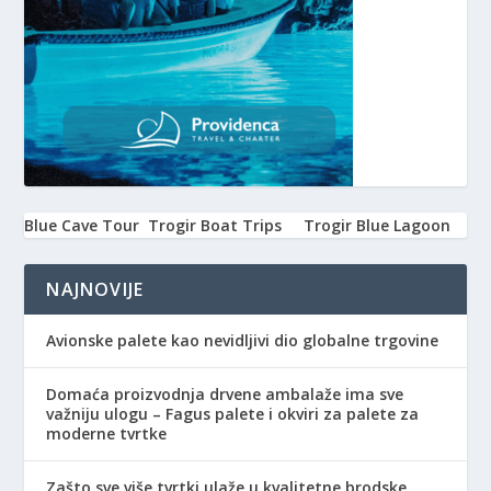
Blue Cave Tour
Trogir Boat Trips
Trogir Blue Lagoon
NAJNOVIJE
Avionske palete kao nevidljivi dio globalne trgovine
Domaća proizvodnja drvene ambalaže ima sve
važniju ulogu – Fagus palete i okviri za palete za
moderne tvrtke
Zašto sve više tvrtki ulaže u kvalitetne brodske