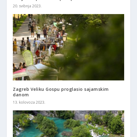
20. svibnja 2023.
Zagreb Veliku Gospu proglasio sajamskim
danom
13. kolovoza 2023.