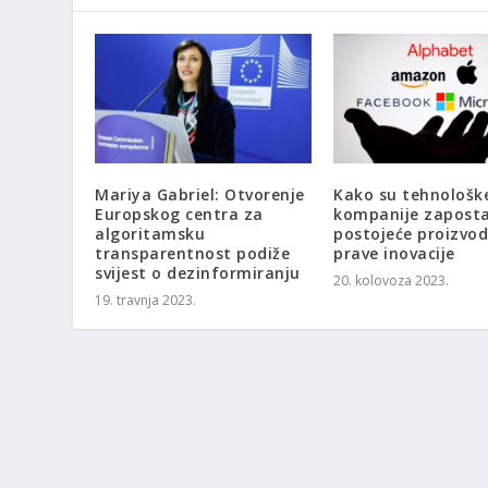
Mariya Gabriel: Otvorenje
Kako su tehnološk
Europskog centra za
kompanije zapostav
algoritamsku
postojeće proizvod
transparentnost podiže
prave inovacije
svijest o dezinformiranju
20. kolovoza 2023.
19. travnja 2023.