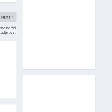
NEXT
na ne želi
 sudjelovati