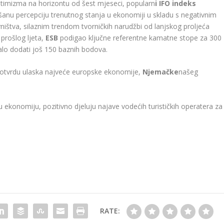
imizma na horizontu od šest mjeseci, popularn
i IFO indeks
anu percepciju trenutnog stanja u ekonomiji u skladu s negativnim
ništva, silaznim trendom tvorničkih narudžbi od lanjskog proljeća
prošlog ljeta,
ESB
podigao ključne referentne kamatne stope za 300
alo dodati još 150 baznih bodova.
potvrdu ulaska najveće europske ekonomije,
Njemačke
našeg
 ekonomiju, pozitivno djeluju najave vodećih turističkih operatera za
RATE: