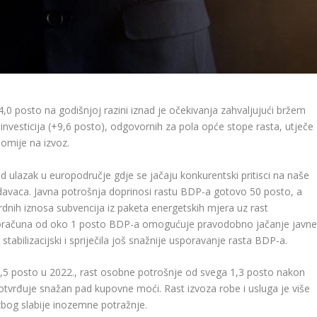
,0 posto na godišnjoj razini iznad je očekivanja zahvaljujući bržem
t investicija (+9,6 posto), odgovornih za pola opće stope rasta, utječe
omije na izvoz.
d ulazak u europodručje gdje se jačaju konkurentski pritisci na naše
lodavaca. Javna potrošnja doprinosi rastu BDP-a gotovo 50 posto, a
ordnih iznosa subvencija iz paketa energetskih mjera uz rast
it proračuna od oko 1 posto BDP-a omogućuje pravodobno jačanje javn
tabilizacijski i spriječila još snažnije usporavanje rasta BDP-a.
,5 posto u 2022., rast osobne potrošnje od svega 1,3 posto nakon
otvrđuje snažan pad kupovne moći. Rast izvoza robe i usluga je više
zbog slabije inozemne potražnje.