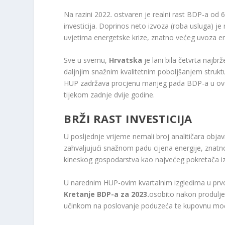
Na razini 2022. ostvaren je realni rast BDP-a od
investicija. Doprinos neto izvoza (roba usluga) j
uvjetima energetske krize, znatno većeg uvoza en
Sve u svemu,
Hrvatska
je lani bila četvrta najb
daljnjim snažnim kvalitetnim poboljšanjem strukt
HUP zadržava procjenu manjeg pada BDP-a u ovoj
tijekom zadnje dvije godine.
BRŽI RAST INVESTICIJA
U posljednje vrijeme nemali broj analitičara obja
zahvaljujući snažnom padu cijena energije, znatno
kineskog gospodarstva kao najvećeg pokretača i
U narednim HUP-ovim kvartalnim izgledima u prvoj
Kretanje BDP-a za 2023.
osobito nakon produljen
učinkom na poslovanje poduzeća te kupovnu mo