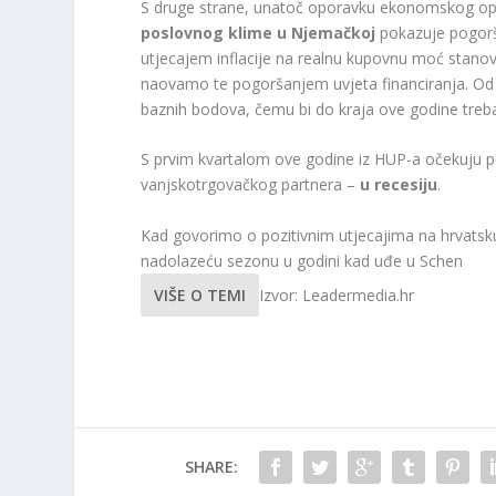
S druge strane, unatoč oporavku ekonomskog opt
poslovnog klime u Njemačkoj
pokazuje pogorš
utjecajem inflacije na realnu kupovnu moć stanov
naovamo te pogoršanjem uvjeta financiranja. Od 
baznih bodova, čemu bi do kraja ove godine treb
S prvim kvartalom ove godine iz HUP-a očekuju 
vanjskotrgovačkog partnera –
u recesiju
.
Kad govorimo o pozitivnim utjecajima na hrvatsku
nadolazeću sezonu u godini kad uđe u Schen
VIŠE O TEMI
Izvor: Leadermedia.hr
SHARE: