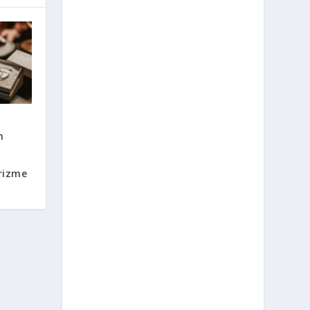
m
krizme