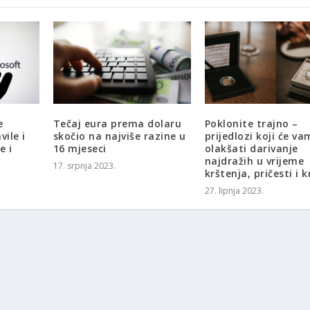
e
Tečaj eura prema dolaru
Poklonite trajno –
ile i
skočio na najviše razine u
prijedlozi koji će va
e i
16 mjeseci
olakšati darivanje
najdražih u vrijeme
17. srpnja 2023.
krštenja, pričesti i 
27. lipnja 2023.