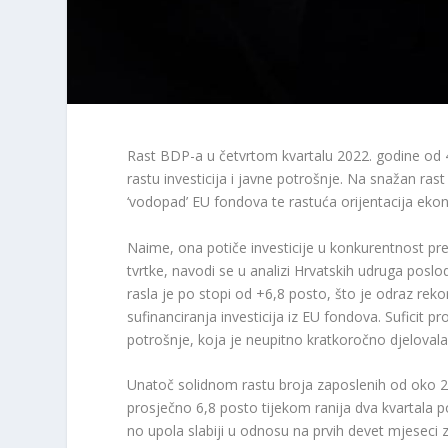
Rast BDP-a u četvrtom kvartalu 2022. godine od 4
rastu investicija i javne potrošnje. Na snažan ras
‘vodopad’ EU fondova te rastuća orijentacija ekon
Naime, ona potiče investicije u konkurentnost pre
tvrtke, navodi se u analizi Hrvatskih udruga pos
rasla je po stopi od +6,8 posto, što je odraz rek
sufinanciranja investicija iz EU fondova. Sufic
potrošnje, koja je neupitno kratkoročno djelovala s
Unatoč solidnom rastu broja zaposlenih od oko 2
prosječno 6,8 posto tijekom ranija dva kvartala p
no upola slabiji u odnosu na prvih devet mjeseci 