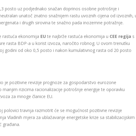
 6,3 posto uz podjednako snažan doprinos osobne potrošnje i
e neutralan unatoč znatno snažnijem rastu uvoznih cijena od izvoznih, 
ergenata i drugih sirovina te snažno pada inozemne potražnje.
rže rastuća ekonomija
EU
te najbrže rastuća ekonomija u
CEE regija
s
ure rasta BDP-a u korist izvoza, naročito robnog. U ovom trenutku
 godini od oko 0,5 posto i nakon kumulativnog rasta od 20 posto
vio je pozitivne revizije prognoze za gospodarstvo eurozone
 manjim rizicima racionalizacije potrošnje energije te oporavku
zvoza za mnoge članice EU.
 polovici travnja razmotrit će se mogućnost pozitivne revizije
ja Vladinih mjera za ublažavanje energetske krize sa stabilizacijskim
ć građana.